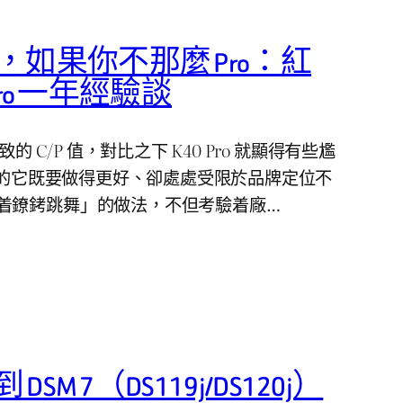
見，如果你不那麼 Pro：紅
0 Pro 一年經驗談
的 C/P 值，對比之下 K40 Pro 就顯得有些尷
之名的它既要做得更好、卻處處受限於品牌定位不
着鐐銬跳舞」的做法，不但考驗着廠…
 DSM 7（DS119j/DS120j）