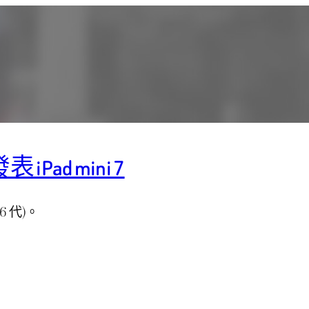
 iPad mini 7
 6 代)。