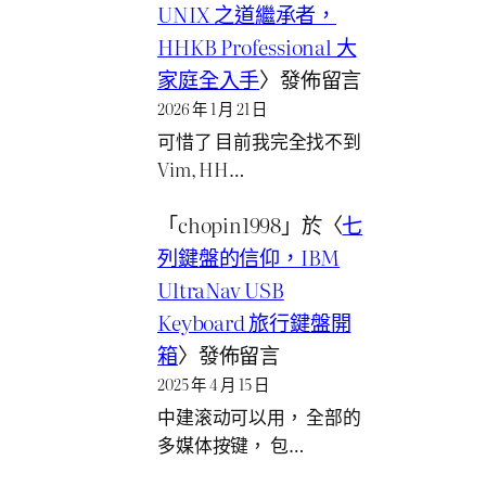
UNIX 之道繼承者，
HHKB Professional 大
家庭全入手
〉發佈留言
2026 年 1 月 21 日
可惜了 目前我完全找不到
Vim, HH…
「
chopin1998
」於〈
七
列鍵盤的信仰，IBM
UltraNav USB
Keyboard 旅行鍵盤開
箱
〉發佈留言
2025 年 4 月 15 日
中建滚动可以用， 全部的
多媒体按键， 包…