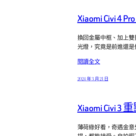
Xiaomi Civi 
換回金屬中框、加上雙揚
光燈，究竟是前進還是
閱讀全文
2024 年 3 月 21 日
Xiaomi Civi 
薄荷綠好看，奇遇金意外
揚，都能接受。自拍瑕