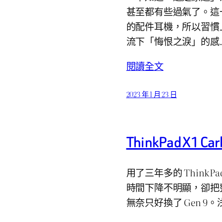
甚至都有些過氣了。這
的配件耳機，所以習慣
流下「悔恨之淚」的感
閱讀全文
2023 年 1 月 23 日
ThinkPad X1 
用了三年多的 ThinkPad
時間下降不明顯，卻把
無奈只好換了 Gen 