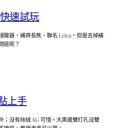
4 Pro 快速試玩
聲器，補齊長焦、聯名 Leica，但是去掉補
倒退呢？
3 重點上手
；沒有絲絨 AG 可惜。大黑邊雙打孔沒雙
不掩瑜。實用考慮可以買。