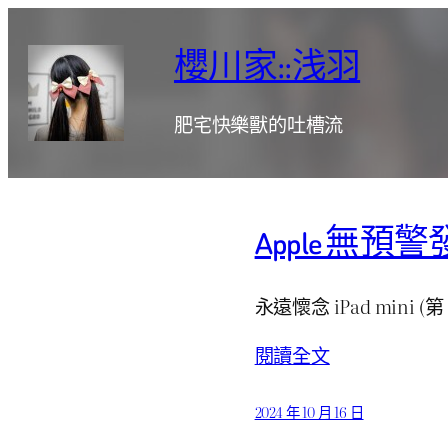
跳
至
櫻川家::浅羽
主
要
肥宅快樂獸的吐槽流
內
容
Apple 無預警發表
永遠懷念 iPad mini (第
閱讀全文
2024 年 10 月 16 日