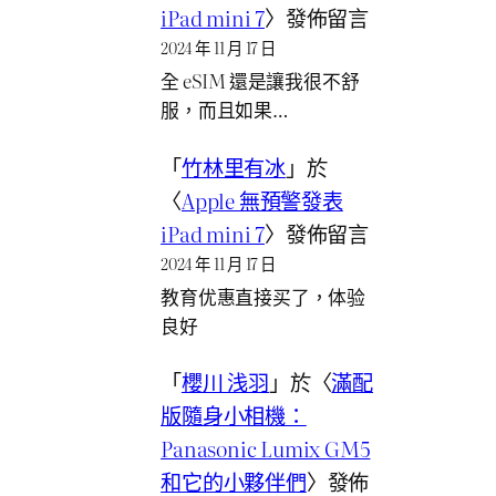
iPad mini 7
〉發佈留言
2024 年 11 月 17 日
全 eSIM 還是讓我很不舒
服，而且如果…
「
竹林里有冰
」於
〈
Apple 無預警發表
iPad mini 7
〉發佈留言
2024 年 11 月 17 日
教育优惠直接买了，体验
良好
「
櫻川 浅羽
」於〈
滿配
版隨身小相機：
Panasonic Lumix GM5
和它的小夥伴們
〉發佈