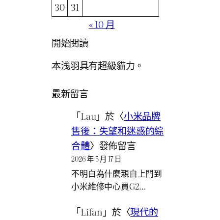
30
31
« 10 月
開始閱讀
本浅羽具有超級貓力。
最新留言
「
Lau
」於〈
小米品牌
售後：失望和迷惑的綜
合體
〉發佈留言
2026 年 5 月 17 日
不明白為什麼親自上門到
小米維修中心買G2…
「
Lifan
」於〈
現代的