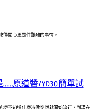
吃得開心更是件艱難的事情。
…原道醬 / YD30 簡單試
的梗不知道什麼時候突然就開始流行，到現在