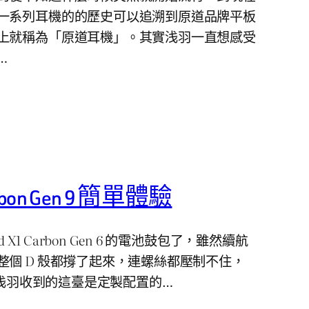
一系列耳機的的歷史可以追溯到原道品牌平板
上就稱為「原道耳機」。其實浅羽一直想感受
…
Carbon Gen 9 簡單體驗
 X1 Carbon Gen 6 的電池鼓包了，雖然續航
整個 D 殼都撐了起來，連螺絲都壓制不住，
9。浅羽收到的這臺是定製配置的…