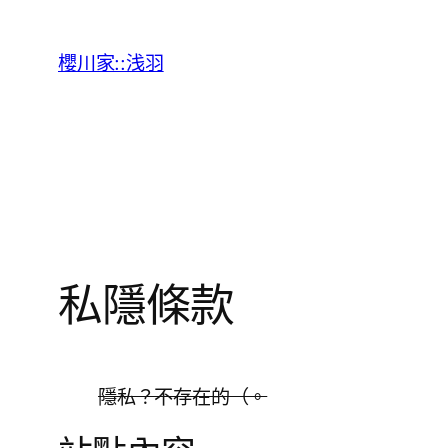
跳
至
櫻川家::浅羽
主
要
內
容
私隱條款
隱私？不存在的（。