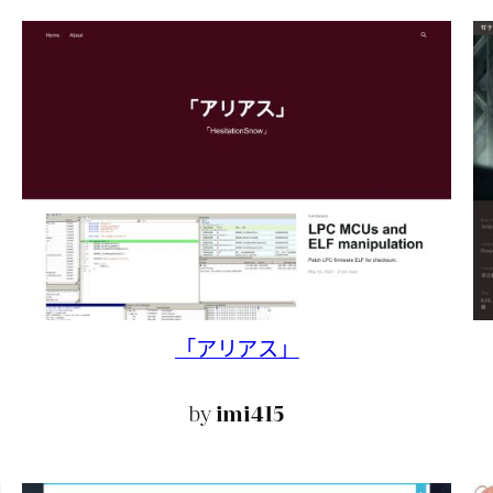
「アリアス」
by
imi415