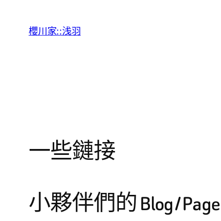
跳
至
櫻川家::浅羽
主
要
內
容
一些鏈接
小夥伴們的 Blog / Page / 