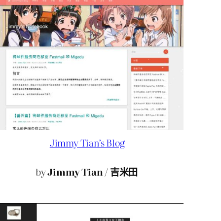
Jimmy Tian’s Blog
by
Jimmy Tian
/
吉米田