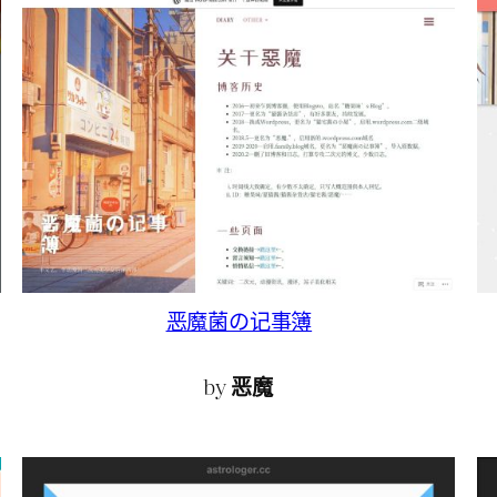
恶魔菌の记事簿
by
恶魔