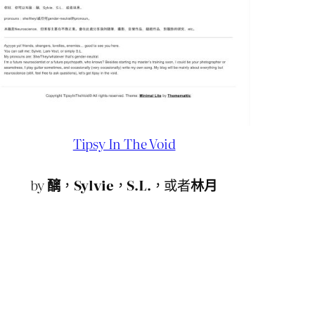
Tipsy In The Void
by
醨
，
Sylvie
，
S.L.
，或者
林月