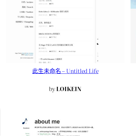
此生未命名 – Untitled Life
by
LOIKEIN