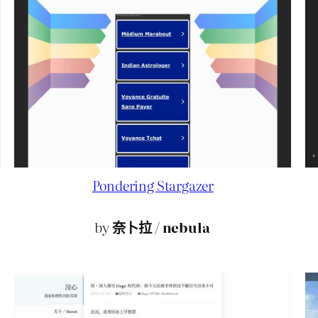
Pondering Stargazer
by
奈卜拉
/
nebula