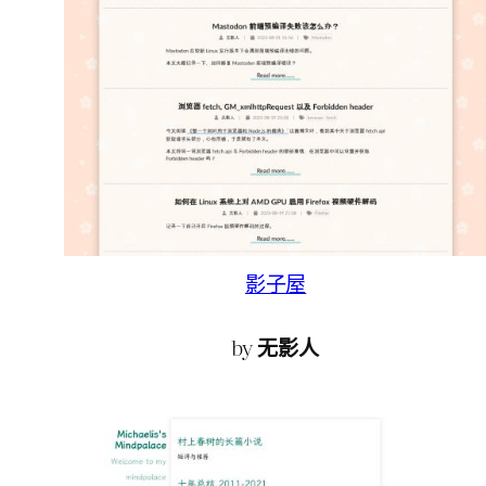
影子屋
by
无影人