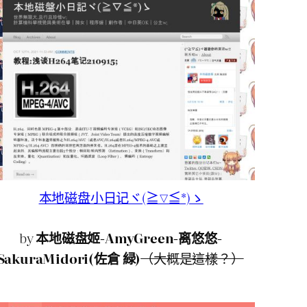
本地磁盘小日记ヾ(≧▽≦*)ゝ
by
本地磁盘姬-AmyGreen-离悠悠-
SakuraMidori(佐倉 緑)
（大概是這樣？）