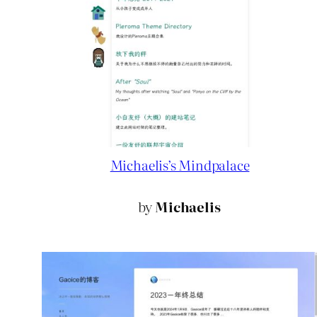
Michaelis’s Mindpalace
by
Michaelis