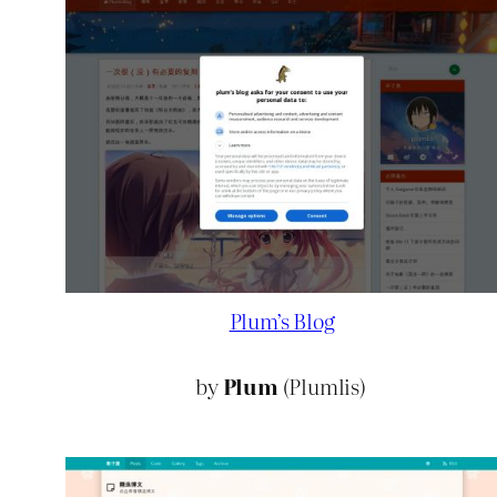
Plum’s Blog
by
Plum
(Plumlis)