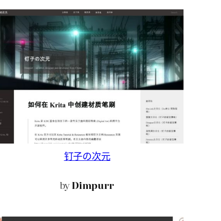
钉子の次元
by
Dimpurr