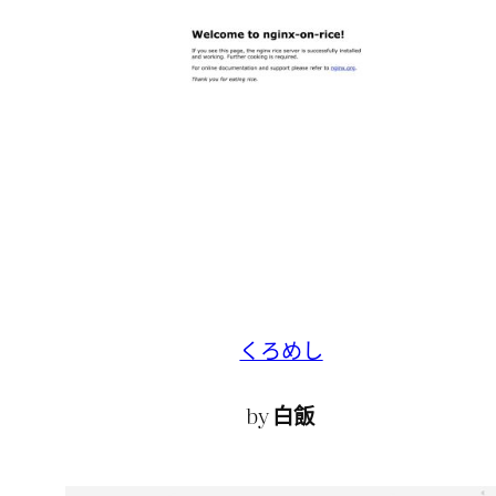
くろめし
by
白飯