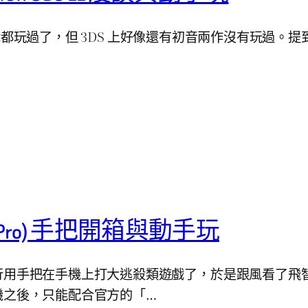
戲都玩過了，但 3DS 上好像還有初音兩作沒有玩過。提到掌機
SN30 Pro) 手把開箱與動手玩
手把在手機上打大逃殺類遊戲了，於是跟風看了飛智 W
機之後，只能配合官方的「…