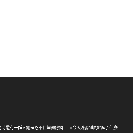
同時還有一群人總是忍不住煙霧繚繞……#今天浅羽到底經歷了什麼