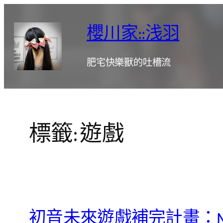
跳
至
櫻川家::浅羽
主
要
肥宅快樂獸的吐槽流
內
容
標籤:
遊戲
初音未來遊戲補完計畫：New 