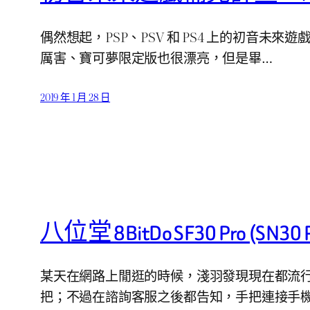
偶然想起，PSP、PSV 和 PS4 上的初音未來遊
厲害、寶可夢限定版也很漂亮，但是畢…
2019 年 1 月 28 日
八位堂 8BitDo SF30 Pro (
某天在網路上閒逛的時候，淺羽發現現在都流行用
把；不過在諮詢客服之後都告知，手把連接手