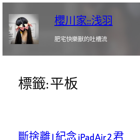
跳
至
櫻川家::浅羽
主
要
肥宅快樂獸的吐槽流
內
容
標籤:
平板
斷捨離 | 紀念 iPad Air 2 君