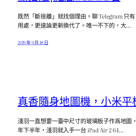
既然「斷捨離」就找個理由。聊 Telegram 只
用處，更遑論更新換代了。唯一不下的，大…
2019 年 9 月 18 日
真香隨身地圖機，小米平板 
淺羽一直想要一臺中尺寸的玻璃板子作爲地圖，解決
年下半年，淺羽就入手一台 iPad Air 2 64…