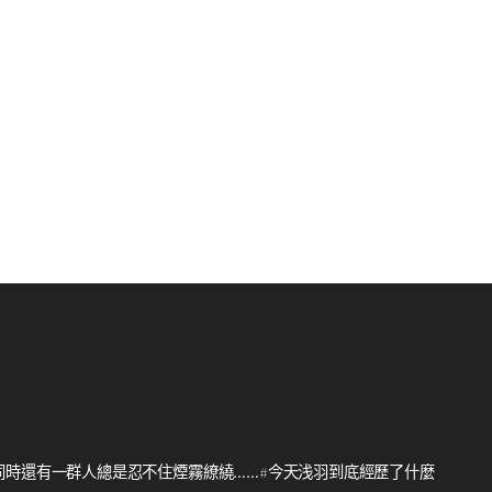
同時還有一群人總是忍不住煙霧繚繞……#今天浅羽到底經歷了什麼