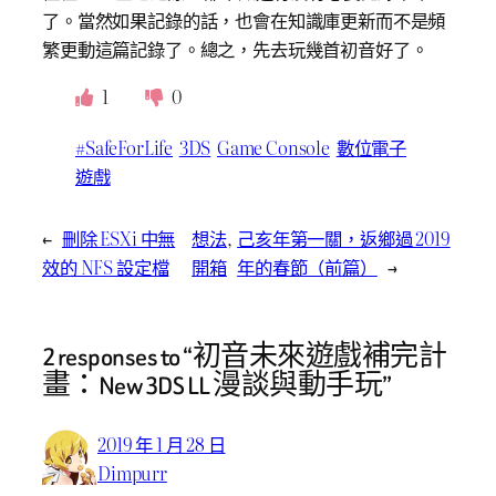
了。當然如果記錄的話，也會在知識庫更新而不是頻
繁更動這篇記錄了。總之，先去玩幾首初音好了。
1
0
#SafeForLife
3DS
Game Console
數位電子
遊戲
←
刪除 ESXi 中無
想法
, 
己亥年第一關，返鄉過 2019
效的 NFS 設定檔
開箱
年的春節（前篇）
→
2 responses to “初音未來遊戲補完計
畫：New 3DS LL 漫談與動手玩”
2019 年 1 月 28 日
Dimpurr