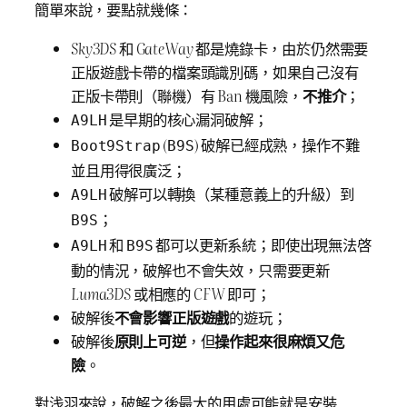
簡單來說，要點就幾條：
Sky3DS
和
GateWay
都是燒錄卡，由於仍然需要
正版遊戲卡帶的檔案頭識別碼，如果自己沒有
正版卡帶則（聯機）有 Ban 機風險，
不推介
；
是早期的核心漏洞破解；
A9LH
(
) 破解已經成熟，操作不難
Boot9Strap
B9S
並且用得很廣泛；
破解可以轉換（某種意義上的升級）到
A9LH
；
B9S
和
都可以更新系統；即使出現無法啓
A9LH
B9S
動的情況，破解也不會失效，只需要更新
Luma3DS
或相應的
CFW
即可；
破解後
不會影響正版遊戲
的遊玩；
破解後
原則上可逆
，但
操作起來很麻煩又危
險
。
對浅羽來說，破解之後最大的用處可能就是安裝