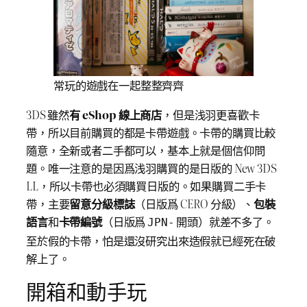
常玩的遊戲在一起整整齊齊
3DS 雖然
有 eShop 線上商店
，但是浅羽更喜歡卡
帶，所以目前購買的都是卡帶遊戲。卡帶的購買比較
隨意，全新或者二手都可以，基本上就是個信仰問
題。唯一注意的是因爲浅羽購買的是日版的 New 3DS
LL，所以卡帶也必須購買日版的。如果購買二手卡
帶，主要
留意分級標誌
（日版爲 CERO 分級）、
包裝
語言
和
卡帶編號
（日版爲
開頭）就差不多了。
JPN-
至於假的卡帶，怕是還沒研究出來造假就已經死在破
解上了。
開箱和動手玩