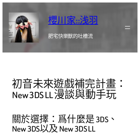
跳
至
櫻川家::浅羽
主
要
肥宅快樂獸的吐槽流
內
容
初音未來遊戲補完計畫：
New 3DS LL 漫談與動手玩
關於選擇：爲什麼是 3DS、
New 3DS以及 New 3DS LL