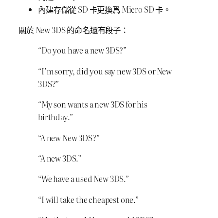
內建存儲從 SD 卡更換爲 Micro SD 卡。
關於 New 3DS 的命名還有段子：
“Do you have a new 3DS?”
“I’m sorry, did you say new 3DS or New
3DS?”
“My son wants a new 3DS for his
birthday.”
“A new New 3DS?”
“A new 3DS.”
“We have a used New 3DS.”
“I will take the cheapest one.”