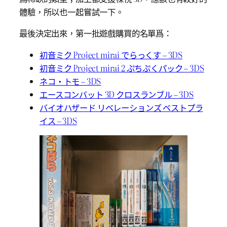
體驗，所以也一起嘗試一下。
最後決定出來，第一批遊戲購買的名單爲：
初音ミク Project mirai でらっくす – 3DS
初音ミク Project mirai 2 ぷちぷくパック – 3DS
ネコ・トモ – 3DS
エースコンバット 3D クロスランブル – 3DS
バイオハザード リベレーションズ ベストプラ
イス – 3DS