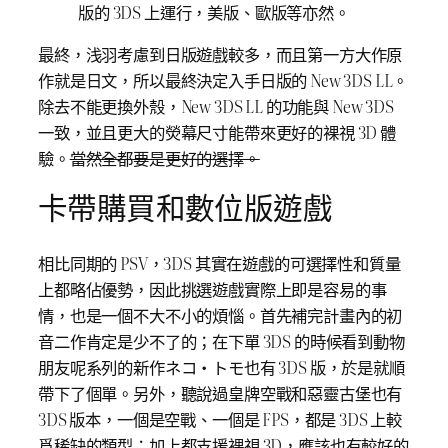
版的 3DS 上運行，美版、歐版等亦然。
最終，浅羽考慮到日版遊戲較多，而且第一方大作原
作就是日文，所以最終決定入手日版的 New 3DS LL。
除去不能更換外殼，New 3DS LL 的功能與 New 3DS
一致，並且更大的熒幕尺寸能帶來更好的裸視 3D 體
驗。
當然全都要是更好的選擇。
卡帶購買和數位版遊戲
相比同期的 PSV，3DS 其實在遊戲的可選擇性和質量
上都略佔優勢，因此挑選遊戲實際上即是容易的事
情，也是一個不大不小的煩惱。首先補完計畫內的初
音二作肯定是少不了的；在下單 3DS 的時候看到動物
朋友呢系列的新作ネコ・トモ也有 3DS 版，於是就順
帶下了個單。另外，聽說過皇牌空戰和惡靈古堡也有
3DS 版本，一個是空戰、一個是 FPS，都是 3DS 上較
爲稀缺的類型；加上都支援裸視 3D，應該也有較好的