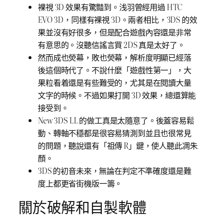
裸視 3D 效果有驚豔到。浅羽曾經用過 HTC
EVO 3D，同樣有裸視 3D。兩者相比，3DS 的效
果並沒有好很多，但是配合遊戲內容還是非常
有意思的。沒聽信謠言買 2DS 真是太好了。
然而成也熒幕，敗也熒幕，解析度明顯已經落
後這個時代了。不說什麼「遊戲性第一」，大
果粒看着還是有些難受的，尤其是在閱讀大量
文字的時候。不過如果打開 3D 效果，總還算能
接受到。
New 3DS LL 的做工真是太隨意了。後蓋容易鬆
動、轉軸不穩都是很容易猜測到並且也很常見
的問題，聽說還有「祖傳 R」鍵，使人聽此凋朱
顏。
3DS 的初音未來，無論在判定不準確度還是難
度上都更省街機版一籌。
關於破解和自製軟體