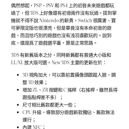
偶然想起，PSP、PSV 和 PS4 上的初音未來遊戲都玩
過了，但 3DS 上好像還有初音兩作沒有玩過。提到掌
機就不得不說 Nintendo 的新貴，Swtich 很厲害、寶
可夢限定版也很漂亮，但是畢竟沒有本命初音的遊
戲，而且恰巧別的遊戲也沒有浅羽喜歡玩的。說到
底，還是爲了遊戲選平臺，算是正常思路。
3DS 有新舊版本之分，同時新舊都有普通大小版和
LL/XL 放大版可選。New 3DS 主要的更新在於：
3D 視角加大，可以靠前置攝像頭跟蹤人臉，調
整 3D 效果；
增加 ZL、ZR 按鍵和 C 搖桿（右搖桿，雖然長得
跟指點桿差不多）；
尺寸相比舊款都更大一些；
CPU 升級，導致部分遊戲新款獨佔、舊款無法
運行；
內建 NFC；