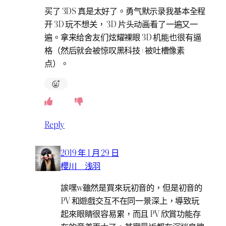
买了 3DS 真是太好了。勇气默示录我基本全程
开 3D 玩不想关， 3D 片头动画看了一遍又一
遍。拿来给舍友们炫耀裸眼 3D 机能也很有逼
格（然后就会被惊叹黑科技+被吐槽像素
点）。
Reply
2019 年 1 月 29 日
櫻川 浅羽
誒嘿w雖然是買來玩初音的，但是初音的
PV 和遊戲交互不在同一景深上，導致玩
起來眼睛很容易累，而且 PV 欣賞功能存