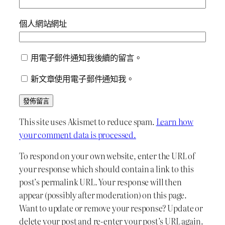
個人網站網址
用電子郵件通知我後續的留言。
新文章使用電子郵件通知我。
This site uses Akismet to reduce spam.
Learn how
your comment data is processed.
To respond on your own website, enter the URL of
your response which should contain a link to this
post’s permalink URL. Your response will then
appear (possibly after moderation) on this page.
Want to update or remove your response? Update or
delete your post and re-enter your post’s URL again.