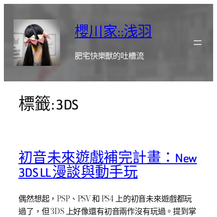
跳
至
櫻川家::浅羽
主
要
肥宅快樂獸的吐槽流
內
容
標籤:
3DS
初音未來遊戲補完計畫：New
3DS LL 漫談與動手玩
偶然想起，PSP、PSV 和 PS4 上的初音未來遊戲都玩
過了，但 3DS 上好像還有初音兩作沒有玩過。提到掌