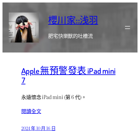
跳
至
櫻川家::浅羽
主
要
肥宅快樂獸的吐槽流
內
容
Apple 無預警發表 iPad mini
7
永遠懷念 iPad mini (第 6 代)。
閱讀全文
2024 年 10 月 16 日