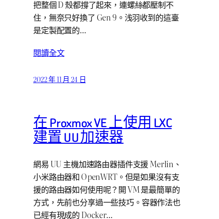
把整個 D 殼都撐了起來，連螺絲都壓制不
住，無奈只好換了 Gen 9。浅羽收到的這臺
是定製配置的…
閱讀全文
2022 年 11 月 24 日
在 Proxmox VE 上使用 LXC
建置 UU 加速器
網易 UU 主機加速路由器插件支援 Merlin、
小米路由器和 OpenWRT。但是如果沒有支
援的路由器如何使用呢？開 VM 是最簡單的
方式，先前也分享過一些技巧。容器作法也
已經有現成的 Docker…