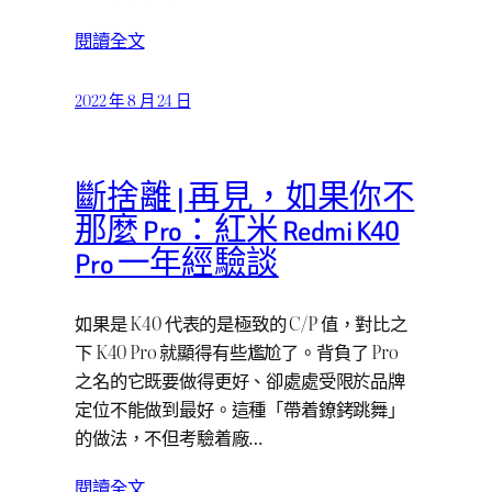
閱讀全文
2022 年 8 月 24 日
斷捨離 | 再見，如果你不
那麼 Pro：紅米 Redmi K40
Pro 一年經驗談
如果是 K40 代表的是極致的 C/P 值，對比之
下 K40 Pro 就顯得有些尷尬了。背負了 Pro
之名的它既要做得更好、卻處處受限於品牌
定位不能做到最好。這種「帶着鐐銬跳舞」
的做法，不但考驗着廠…
閱讀全文