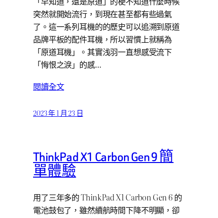
「早知道，還是原道」的梗不知道什麼時候
突然就開始流行，到現在甚至都有些過氣
了。這一系列耳機的的歷史可以追溯到原道
品牌平板的配件耳機，所以習慣上就稱為
「原道耳機」。其實浅羽一直想感受流下
「悔恨之淚」的感…
閱讀全文
2023 年 1 月 23 日
ThinkPad X1 Carbon Gen 9 簡
單體驗
用了三年多的 ThinkPad X1 Carbon Gen 6 的
電池鼓包了，雖然續航時間下降不明顯，卻