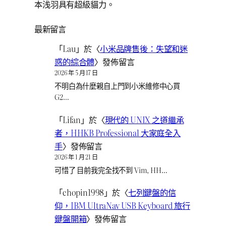
本浅羽具有超級貓力。
最新留言
「
Lau
」於〈
小米品牌售後：失望和迷
惑的綜合體
〉發佈留言
2026 年 5 月 17 日
不明白為什麼親自上門到小米維修中心買
G2…
「
Lifan
」於〈
現代的 UNIX 之道繼承
者，HHKB Professional 大家庭全入
手
〉發佈留言
2026 年 1 月 21 日
可惜了 目前我完全找不到 Vim, HH…
「
chopin1998
」於〈
七列鍵盤的信
仰，IBM UltraNav USB Keyboard 旅行
鍵盤開箱
〉發佈留言