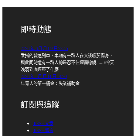
即時動態
2026 年 6月 月 09 日 23:45
乘搭的普速列車，車廂有一群人在大談吸菸傷身，
與此同時還有一群人總是忍不住煙霧繚繞……#今天
浅羽到底經歷了什麼
2026 年 5月 月 14 日 18:30
年青人的第一桶金：失業補助金
訂閱與追蹤
RSS – 文章
RSS – 留言