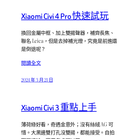
Xiaomi Civi 4 Pro 快速試玩
換回金屬中框、加上雙揚聲器，補齊長焦、
聯名 Leica，但是去掉補光燈，究竟是前進還
是倒退呢？
閱讀全文
2024 年 3 月 21 日
Xiaomi Civi 3 重點上手
薄荷綠好看，奇遇金意外；沒有絲絨 AG 可
惜。大黑邊雙打孔沒雙揚，都能接受。自拍