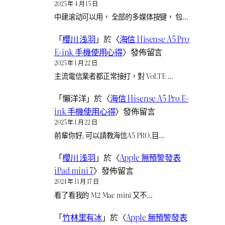
2025 年 4 月 15 日
中建滚动可以用， 全部的多媒体按键， 包…
「
櫻川 浅羽
」於〈
海信 Hisense A5 Pro
E-ink 手機使用心得
〉發佈留言
2025 年 1 月 22 日
主流電信業者都正常接打，對 VoLTE …
「
懶洋洋
」於〈
海信 Hisense A5 Pro E-
ink 手機使用心得
〉發佈留言
2025 年 1 月 22 日
前輩你好, 可以請教海信A5 PRO,目…
「
櫻川 浅羽
」於〈
Apple 無預警發表
iPad mini 7
〉發佈留言
2024 年 11 月 17 日
看了看我的 M2 Mac mini 又不…
「
竹林里有冰
」於〈
Apple 無預警發表