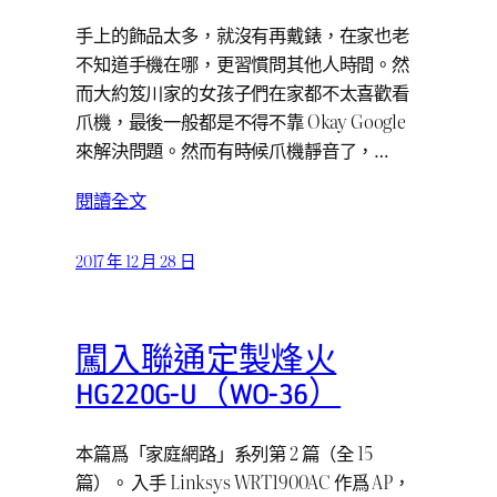
手上的飾品太多，就沒有再戴錶，在家也老
不知道手機在哪，更習慣問其他人時間。然
而大約笈川家的女孩子們在家都不太喜歡看
爪機，最後一般都是不得不靠 Okay Google
來解決問題。然而有時候爪機靜音了，…
閱讀全文
2017 年 12 月 28 日
闖入聯通定製烽火
HG220G-U（WO-36）
本篇爲「家庭網路」系列第 2 篇（全 15
篇）。 入手 Linksys WRT1900AC 作爲 AP，