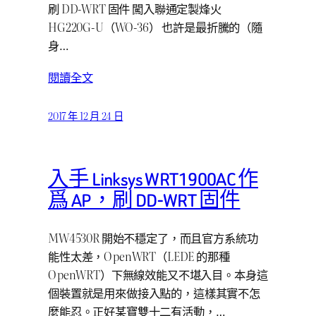
刷 DD-WRT 固件 闖入聯通定製烽火
HG220G-U（WO-36） 也許是最折騰的（隨
身…
閱讀全文
2017 年 12 月 24 日
入手 Linksys WRT1900AC 作
爲 AP，刷 DD-WRT 固件
MW4530R 開始不穩定了，而且官方系統功
能性太差，OpenWRT（LEDE 的那種
OpenWRT）下無線效能又不堪入目。本身這
個裝置就是用來做接入點的，這樣其實不怎
麼能忍。正好某寶雙十二有活動，…