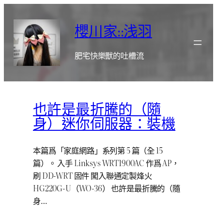
跳
至
櫻川家::浅羽
主
要
肥宅快樂獸的吐槽流
內
容
也許是最折騰的（隨
身）迷你伺服器：裝機
本篇爲「家庭網路」系列第 5 篇（全 15
篇）。 入手 Linksys WRT1900AC 作爲 AP，
刷 DD-WRT 固件 闖入聯通定製烽火
HG220G-U（WO-36） 也許是最折騰的（隨
身…