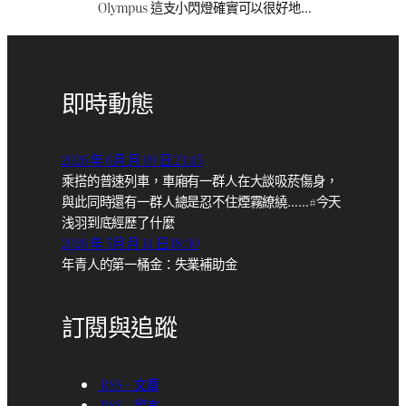
Olympus 這支小閃燈確實可以很好地…
即時動態
2026 年 6月 月 09 日 23:45
乘搭的普速列車，車廂有一群人在大談吸菸傷身，
與此同時還有一群人總是忍不住煙霧繚繞……#今天
浅羽到底經歷了什麼
2026 年 5月 月 14 日 18:30
年青人的第一桶金：失業補助金
訂閱與追蹤
RSS – 文章
RSS – 留言