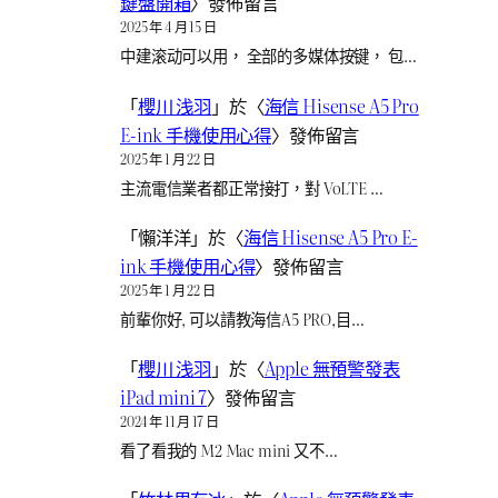
鍵盤開箱
〉發佈留言
2025 年 4 月 15 日
中建滚动可以用， 全部的多媒体按键， 包…
「
櫻川 浅羽
」於〈
海信 Hisense A5 Pro
E-ink 手機使用心得
〉發佈留言
2025 年 1 月 22 日
主流電信業者都正常接打，對 VoLTE …
「
懶洋洋
」於〈
海信 Hisense A5 Pro E-
ink 手機使用心得
〉發佈留言
2025 年 1 月 22 日
前輩你好, 可以請教海信A5 PRO,目…
「
櫻川 浅羽
」於〈
Apple 無預警發表
iPad mini 7
〉發佈留言
2024 年 11 月 17 日
看了看我的 M2 Mac mini 又不…