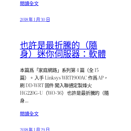
閱讀全文
2018 年 1 月 30 日
也許是最折騰的（隨
身）迷你伺服器：軟體
本篇爲「家庭網路」系列第 4 篇（全 15
篇）。 入手 Linksys WRT1900AC 作爲 AP，
刷 DD-WRT 固件 闖入聯通定製烽火
HG220G-U（WO-36） 也許是最折騰的（隨
身…
閱讀全文
2018 年 1 月 29 日