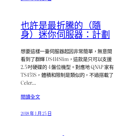
也許是最折騰的（隨
身）迷你伺服器：計劃
想要這樣一臺伺服器起因非常簡單，無意間
看到了群輝 DS414Slim，這款是只可以支援
2.5 吋硬碟的 4 盤位機型。對應地 QNAP 家有
TS453S，體積和限制是類似的，不過搭載了
Celer…
閱讀全文
2018 年 1 月 25 日