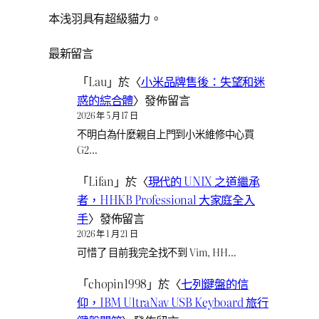
本浅羽具有超級貓力。
最新留言
「
Lau
」於〈
小米品牌售後：失望和迷
惑的綜合體
〉發佈留言
2026 年 5 月 17 日
不明白為什麼親自上門到小米維修中心買
G2…
「
Lifan
」於〈
現代的 UNIX 之道繼承
者，HHKB Professional 大家庭全入
手
〉發佈留言
2026 年 1 月 21 日
可惜了 目前我完全找不到 Vim, HH…
「
chopin1998
」於〈
七列鍵盤的信
仰，IBM UltraNav USB Keyboard 旅行