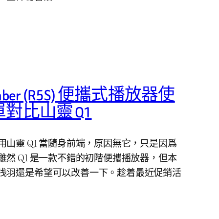
 Saber (R5S) 便攜式播放器使
對比山靈 Q1
山靈 Q1 當隨身前端，原因無它，只是因爲
然 Q1 是一款不錯的初階便攜播放器，但本
浅羽還是希望可以改善一下。趁着最近促銷活