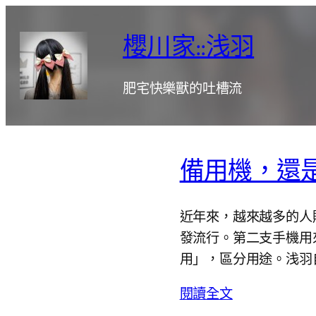
跳
至
櫻川家::浅羽
主
要
肥宅快樂獸的吐槽流
內
容
備用機，還
近年來，越來越多的人
發流行。第二支手機用
用」，區分用途。浅羽
閱讀全文