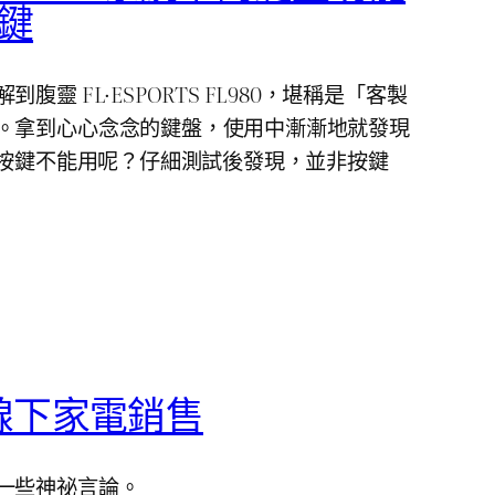
按鍵
靈 FL·ESPORTS FL980，堪稱是「客製
。拿到心心念念的鍵盤，使用中漸漸地就發現
 區按鍵不能用呢？仔細測試後發現，並非按鍵
線下家電銷售
一些神祕言論。