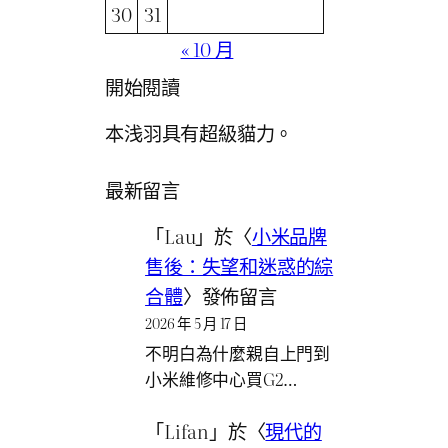
30
31
« 10 月
開始閱讀
本浅羽具有超級貓力。
最新留言
「
Lau
」於〈
小米品牌
售後：失望和迷惑的綜
合體
〉發佈留言
2026 年 5 月 17 日
不明白為什麼親自上門到
小米維修中心買G2…
「
Lifan
」於〈
現代的