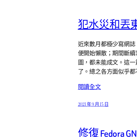
犯水災和丟
近來數月都極少寫網誌
便開始懶散；期間斷續
圖，都未能成文。這一
了。總之各方面似乎都
閱讀全文
2021 年 9 月 15 日
修復 Fedora