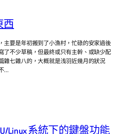
東西
，主要是年初搬到了小漁村，忙碌的安家過後
寫了不少草稿，但最終或只有主幹、或缺少配
篇雜七雜八的，大概就是浅羽近幾月的狀況
不…
 GNU/Linux 系統下的鍵盤功能