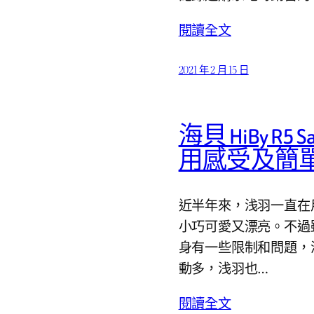
閱讀全文
2021 年 2 月 15 日
海貝 HiBy R5
用感受及簡單
近半年來，浅羽一直在用
小巧可愛又漂亮。不過雖
身有一些限制和問題，
動多，浅羽也…
閱讀全文