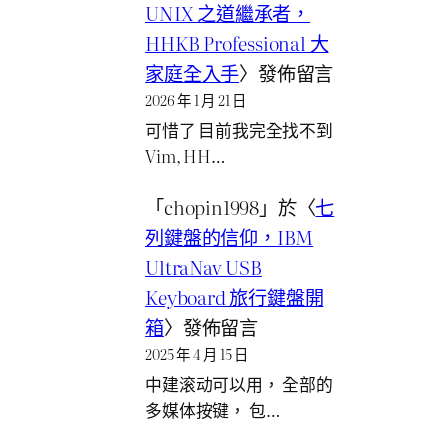
UNIX 之道繼承者，
HHKB Professional 大
家庭全入手
〉發佈留言
2026 年 1 月 21 日
可惜了 目前我完全找不到
Vim, HH…
「
chopin1998
」於〈
七
列鍵盤的信仰，IBM
UltraNav USB
Keyboard 旅行鍵盤開
箱
〉發佈留言
2025 年 4 月 15 日
中建滚动可以用， 全部的
多媒体按键， 包…