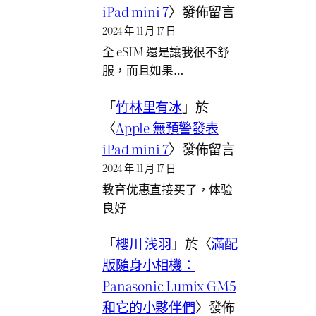
iPad mini 7
〉發佈留言
2024 年 11 月 17 日
全 eSIM 還是讓我很不舒
服，而且如果…
「
竹林里有冰
」於
〈
Apple 無預警發表
iPad mini 7
〉發佈留言
2024 年 11 月 17 日
教育优惠直接买了，体验
良好
「
櫻川 浅羽
」於〈
滿配
版隨身小相機：
Panasonic Lumix GM5
和它的小夥伴們
〉發佈