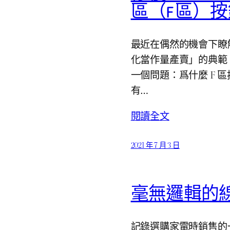
區（F 區）
最近在偶然的機會下瞭解到腹
化當作量產賣」的典範
一個問題：爲什麼 F
有…
閱讀全文
2021 年 7 月 3 日
毫無邏輯的
記錄選購家電時銷售的