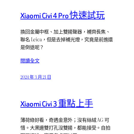
Xiaomi Civi 4 Pro 快速試玩
換回金屬中框、加上雙揚聲器，補齊長焦、
聯名 Leica，但是去掉補光燈，究竟是前進還
是倒退呢？
閱讀全文
2024 年 3 月 21 日
Xiaomi Civi 3 重點上手
薄荷綠好看，奇遇金意外；沒有絲絨 AG 可
惜。大黑邊雙打孔沒雙揚，都能接受。自拍