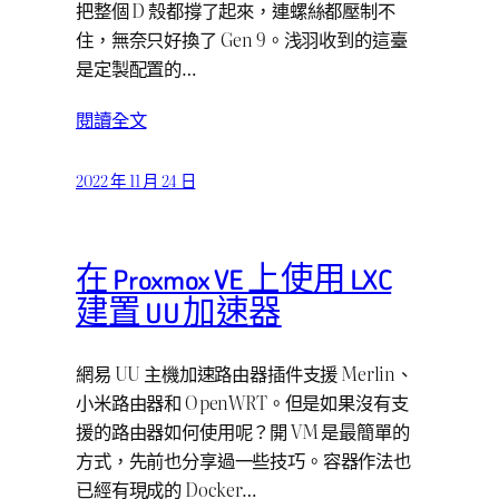
把整個 D 殼都撐了起來，連螺絲都壓制不
住，無奈只好換了 Gen 9。浅羽收到的這臺
是定製配置的…
閱讀全文
2022 年 11 月 24 日
在 Proxmox VE 上使用 LXC
建置 UU 加速器
網易 UU 主機加速路由器插件支援 Merlin、
小米路由器和 OpenWRT。但是如果沒有支
援的路由器如何使用呢？開 VM 是最簡單的
方式，先前也分享過一些技巧。容器作法也
已經有現成的 Docker…