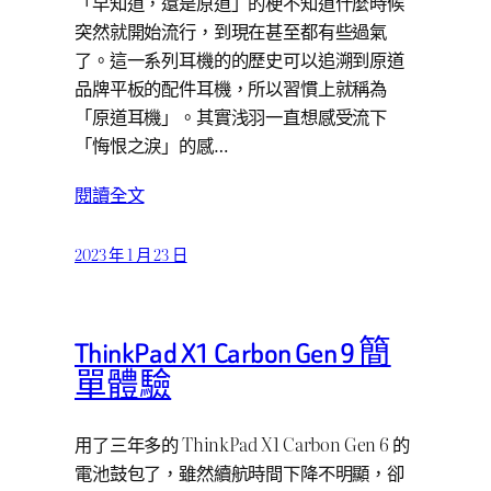
「早知道，還是原道」的梗不知道什麼時候
突然就開始流行，到現在甚至都有些過氣
了。這一系列耳機的的歷史可以追溯到原道
品牌平板的配件耳機，所以習慣上就稱為
「原道耳機」。其實浅羽一直想感受流下
「悔恨之淚」的感…
閱讀全文
2023 年 1 月 23 日
ThinkPad X1 Carbon Gen 9 簡
單體驗
用了三年多的 ThinkPad X1 Carbon Gen 6 的
電池鼓包了，雖然續航時間下降不明顯，卻