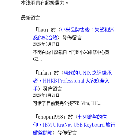
本浅羽具有超級貓力。
最新留言
「
Lau
」於〈
小米品牌售後：失望和迷
惑的綜合體
〉發佈留言
2026 年 5 月 17 日
不明白為什麼親自上門到小米維修中心買
G2…
「
Lifan
」於〈
現代的 UNIX 之道繼承
者，HHKB Professional 大家庭全入
手
〉發佈留言
2026 年 1 月 21 日
可惜了 目前我完全找不到 Vim, HH…
「
chopin1998
」於〈
七列鍵盤的信
仰，IBM UltraNav USB Keyboard 旅行
鍵盤開箱
〉發佈留言