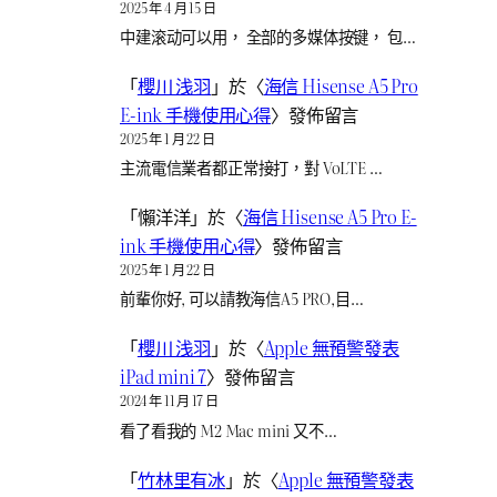
2025 年 4 月 15 日
中建滚动可以用， 全部的多媒体按键， 包…
「
櫻川 浅羽
」於〈
海信 Hisense A5 Pro
E-ink 手機使用心得
〉發佈留言
2025 年 1 月 22 日
主流電信業者都正常接打，對 VoLTE …
「
懶洋洋
」於〈
海信 Hisense A5 Pro E-
ink 手機使用心得
〉發佈留言
2025 年 1 月 22 日
前輩你好, 可以請教海信A5 PRO,目…
「
櫻川 浅羽
」於〈
Apple 無預警發表
iPad mini 7
〉發佈留言
2024 年 11 月 17 日
看了看我的 M2 Mac mini 又不…
「
竹林里有冰
」於〈
Apple 無預警發表