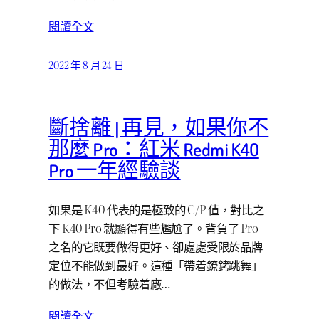
閱讀全文
2022 年 8 月 24 日
斷捨離 | 再見，如果你不
那麼 Pro：紅米 Redmi K40
Pro 一年經驗談
如果是 K40 代表的是極致的 C/P 值，對比之
下 K40 Pro 就顯得有些尷尬了。背負了 Pro
之名的它既要做得更好、卻處處受限於品牌
定位不能做到最好。這種「帶着鐐銬跳舞」
的做法，不但考驗着廠…
閱讀全文