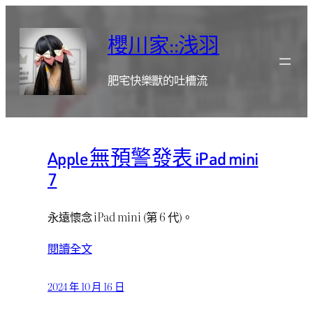
跳
至
櫻川家::浅羽
主
要
肥宅快樂獸的吐槽流
內
容
Apple 無預警發表 iPad mini
7
永遠懷念 iPad mini (第 6 代)。
閱讀全文
2024 年 10 月 16 日