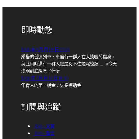
即時動態
2026 年 6月 月 09 日 23:45
乘搭的普速列車，車廂有一群人在大談吸菸傷身，
與此同時還有一群人總是忍不住煙霧繚繞……#今天
浅羽到底經歷了什麼
2026 年 5月 月 14 日 18:30
年青人的第一桶金：失業補助金
訂閱與追蹤
RSS – 文章
RSS – 留言