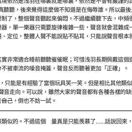
環境依然是浅羽在哪裏就是哪裏，依然是不會有嚴謹的
後來覺得這麼做不知道是在侮辱誰。所以最後是用 xDuoo X3
壓制了，整個聲音聽起來偏悶。不過繼續聽下去，中頻
樂器，單一樂器只需要旋律複雜一些，聲音就會混雜成
場、定位，整體人聲不能說貼不貼耳，只能說聲音根本
其實非常適合睡前聽聽催催眠；可惜浅羽長期佩戴這個
分不被車流的噪音掩蓋，聲音反而聽著更加「正確」。
門，只能是有經驗了當個玩具笑一笑。但是相比其他類似
個聲音走向。可以說，雖然大家的聲音都有各種各樣的缺
言自己
，倒也不妨一試。
條類似的。不過這個
乳
量真是只能羨慕了……話說回來