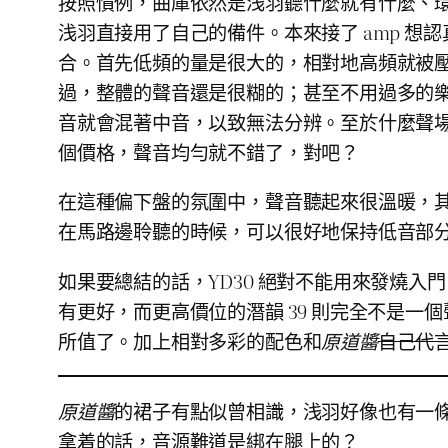
按照慣例，曲庫依然是浅羽聽什麼就有什麼、
浅羽直接用了自己的備件。本來接了 amp 想認真聽聽，
合。首先低頻的量是很大的，相對地高頻就被
過，整體的聲音還是很糊的；甚至不用過多的
音就會混著中音，以致無法分辨。至於什麼聲
個價格，聲音均勻就不錯了，對吧？
在這種偏下盤的氛圍中，聲音聽起來很溫暖，
在馬路邊聆聽的時候，可以很好地保持低音部
如果要總結的話，YD30 絕對不能用來發燒入
有更好，而更高價位的潛韻 39 則完全不是一
所值了。加上相對多彩的配色和
原道醬
自己代
原道醬
的裙子有點似曾相識，浅羽好像也有一
拿着的話，音源難道是綁在腿上的？