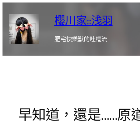
跳
至
櫻川家::浅羽
主
要
肥宅快樂獸的吐槽流
內
容
早知道，還是……原道醬 