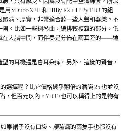
試聽，只有感受。因爲沒有配中空海綿套，所以
II 和 HiBy R2 + HiBy FD3 的組
很飽滿、厚實，非常適合聽一些人聲和器樂。不
一團。比如一些鋼琴曲，編排較複雜的部分，低
就在大腦中間，而伴奏是分佈在兩耳旁的——這
造型的耳機還是會耳朵痛。另外，這樣的聲音，
的選擇呢？比它價格幾乎翻倍的潛韻 25 也並沒
陷，但百元以內，YD30 也可以稱得上的是物有
，如果裙子沒有口袋、
原道醬
的兩隻手也都沒有