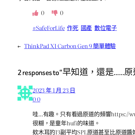
0
0
#SafeForLife
作死
國產
數位電子
←
ThinkPad X1 Carbon Gen 9 簡單體驗
2 responses to “早知道，還是……
2023 年 1 月 23 日
0 0
哇…有趣。只有看過原道的頻響https://www.woo
很糊，是童年hufi的味道。
欸木耳的13副平均SPL原道甚至比原道