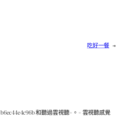
吃好一餐
→
89d7-b6ec44e4c96b 和聽過雲視聽=。= 雲視聽感覺