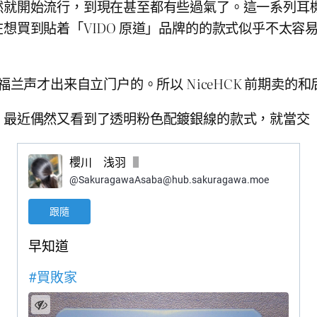
然就開始流行，到現在甚至都有些過氣了。這一系列耳
買到貼着「VIDO 原道」品牌的的款式似乎不太容易，容
后福兰声才出来自立门户的。所以 NiceHCK 前期卖
最近偶然又看到了透明粉色配鍍銀線的款式，就當交「粉紅