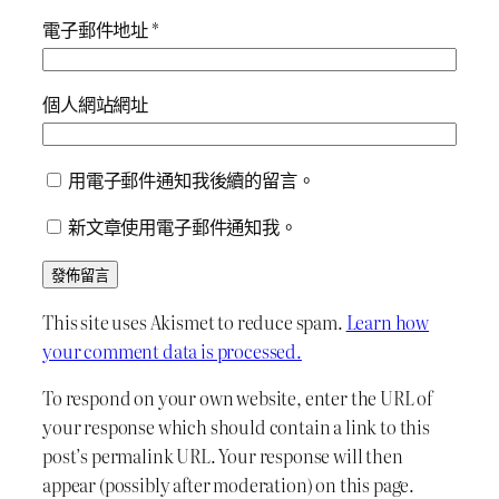
電子郵件地址
*
個人網站網址
用電子郵件通知我後續的留言。
新文章使用電子郵件通知我。
This site uses Akismet to reduce spam.
Learn how
your comment data is processed.
To respond on your own website, enter the URL of
your response which should contain a link to this
post’s permalink URL. Your response will then
appear (possibly after moderation) on this page.