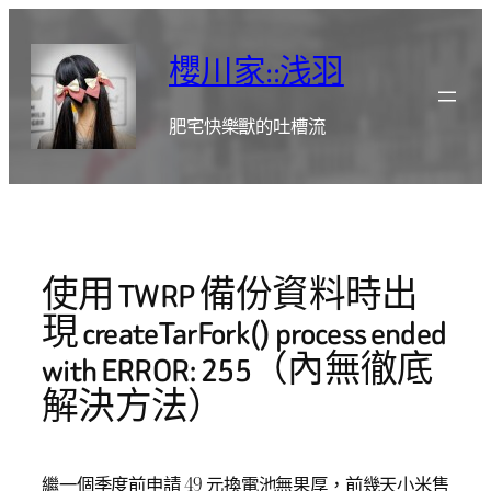
跳
至
櫻川家::浅羽
主
要
肥宅快樂獸的吐槽流
內
容
使用 TWRP 備份資料時出
現 createTarFork() process ended
with ERROR: 255（內無徹底
解決方法）
繼一個季度前申請 49 元換電池無果厚，前幾天小米售