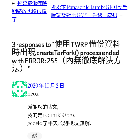
←
拖延症懶癌晚
折
松下 Panasonic Lumix GF10 動手
期終於也換眼鏡
騰
玩及對比 GM5「升級」感想
→
了
3 responses to “使用 TWRP 備份資料
時出現 createTarFork() process ended
with ERROR: 255（內無徹底解決方
法）”
2020 年 10 月 2 日
neox
感謝您的貼文,
我的是 redmi k30 pro,
google 了半天, 似乎也是無解.