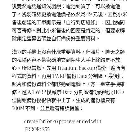
後竟然電話通知浅羽說：電池到貨了，可以換電池
了。浅羽確認更換電池價格依然爲 49 元後，因爲小米
售後創建的工單顯示是「自行到店維修」，因此詢問
可否寄修。對此小米售後的回覆是肯定的，但要求解
除鎖定螢幕密碼並自行備份好重要資料。
浅羽的手機上沒有什麼重要資料，但照片、聊天之類
的私隱內容不帶密碼地交到陌生人手上終歸是不放
心。所以當然，先用 Titanium Backup 備份一遍所有
程式的資料，再用 TWRP 備份 Data 分割區，最後把
照片和備份資料全都移動到電腦上，寄一臺空手機維
修。進入 TWRP 後顯示 Data 分割區備份約需要 11G，
但開始備份後很快就中止了，生成的備份檔只有
500M 不到，並且還有錯誤提醒：
createTarFork() process ended with
ERROR: 255