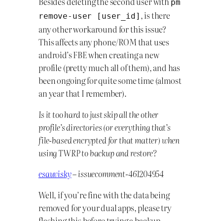
Besides deleting the second user with
pm
, is there
remove-user [user_id]
any other workaround for this issue?
This affects any phone/ROM that uses
android’s FBE when creating a new
profile (pretty much all of them), and has
been ongoing for quite some time (almost
an year that I remember).
Is it too hard to just skip all the other
profile’s directories (or everything that’s
file-based encrypted for that matter) when
using TWRP to backup and restore?
esauvisky
– issuecomment-461204954
Well, if you’re fine with the data being
removed for your dual apps, please try
flashing this before trying a backup