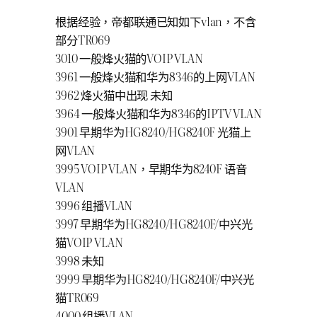
入手 Linksys WRT1900AC 作爲 AP，刷 DD-
根据经验，帝都联通已知如下vlan，不含
WRT 固件
部分TR069
闖入聯通定製烽火 HG220G-U（WO-36）
3010 一般烽火猫的VOIP VLAN
也許是最折騰的（隨身）迷你伺服器：計劃
3961 一般烽火猫和华为8346的上网VLAN
也許是最折騰的（隨身）迷你伺服器：軟體
3962 烽火猫中出现 未知
也許是最折騰的（隨身）迷你伺服器：裝機
3964 一般烽火猫和华为8346的IPTV VLAN
在國科大（UCAS）宿舍配置 IPv6 穿透
3901 早期华为HG8240/HG8240F 光猫上
斐訊 K3 上車，開啓 Telnet、刷已 Root 版官方
网VLAN
固件和 Merlin
3995 VOIP VLAN，早期华为8240F 语音
使用 bind9 建置混合 DNS（Response Policy
VLAN
Zone）
3996 组播VLAN
斐訊 K2T 開箱與動手艹（動手玩）
3997 早期华为HG8240/HG8240F/中兴光
Huawei B315s-936 4G LTE CPE 開箱與動手玩
猫VOIP VLAN
透過 VLAN 從不同出口獲得 IPv4/IPv6 地址
3998 未知
構建雙棧網路
3999 早期华为HG8240/HG8240F/中兴光
關於半夜艹貓的這檔事：中興 ZTE ZXHN
猫TR069
F677V2 ONT 設定橋接
4000 组播VLAN