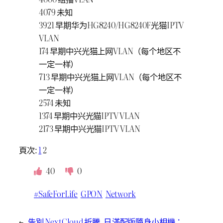
修復 OpenWRT 上 Clash（OpenClash）影
4079 未知
響 Port Forwarding 的問題
3921 早期华为HG8240/HG8240F光猫IPTV
在 OpenWRT 上正確開啓網易 UU 加速器
VLAN
在 Proxmox VE 上使用 LXC 建置 UU 加速器
174 早期中兴光猫上网VLAN（每个地区不
一定一样）
713 早期中兴光猫上网VLAN（每个地区不
一定一样）
2574 未知
1374 早期中兴光猫IPTV VLAN
2173 早期中兴光猫IPTV VLAN
頁次:
1
2
40
0
#SafeForLife
GPON
Network
←
告別 NextCloud
折騰
, 
日
滿配版隨身小相機：