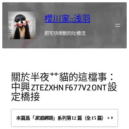
跳
至
櫻川家::浅羽
主
要
肥宅快樂獸的吐槽流
內
容
關於半夜艹貓的這檔事：
中興 ZTE ZXHN F677V2 ONT 設
定橋接
本篇爲「
家庭網路
」系列第 12 篇（全 15 篇）。