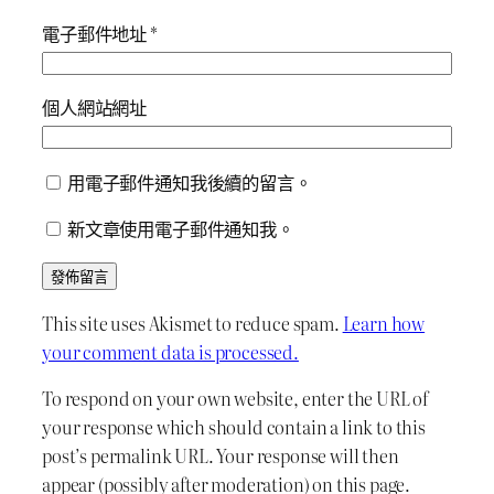
電子郵件地址
*
個人網站網址
用電子郵件通知我後續的留言。
新文章使用電子郵件通知我。
This site uses Akismet to reduce spam.
Learn how
your comment data is processed.
To respond on your own website, enter the URL of
your response which should contain a link to this
post’s permalink URL. Your response will then
appear (possibly after moderation) on this page.