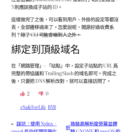
3 則應該換成子站的 ID。
這樣做完了之後，可以看到用戶、外掛的設定等都沒
丟，全部遷移過來了。怎麼說呢，開源好過收費系
列？
除了 CLI 可能會嚇到人之外。
綁定到頂級域名
在「網路管理」- 「站點」中，設定子站點的 URL 爲
完整的帶協議和 Trailing Slash 的域名即可。完成之
後，只要把 DNS 解析改對，就可以直接訪問了。
2
0
#SafeForLife
BYR
←
踩坑：使用 Nginx +
換裝高解析度熒幕並體
折
uwsgi 反向代理容器化
驗 GNOME 和 macOS 的