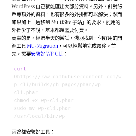
WordPress 自己就能匯出大部分資料。另外，針對賬
戶等額外的資料，也有很多的外掛都可以解決；然而
如果加上「遷移到 MultiSite 子站」的要求，能用的
外掛少了不說，基本都還需要付費。
萬幸的是，經過半天的嘗試，淺羽找到一個好用的開
源工具
MU-Migration
，可以輕鬆地完成遷移。首
先，需要
安裝好 WP-CLI
：
curl
 -
Ohttps://raw.githubusercontent.com/w
p-cli/builds/gh-pages/phar/wp-
cli.phar

chmod +x wp-cli.phar

sudo mv wp-cli.phar 
/usr/local/bin/wp
兩邊都安裝好工具：