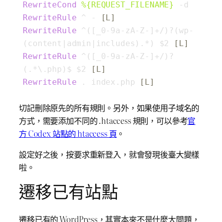
RewriteCond
%{REQUEST_FILENAME}
RewriteRule
 ^ -
 [L]
RewriteRule
 ^([_0-9a-zA-Z-]+/)?(wp-
(content|admin|includes).*) 
$2
 [L]
RewriteRule
 ^([_0-9a-zA-Z-]+/)?
(.*\.php)$ 
$2
 [L]
RewriteRule
 . index.php
 [L]
切記刪除原先的所有規則。另外，如果使用子域名的
方式，需要添加不同的 .htaccess 規則，可以參考
官
方 Codex 站點的 htaccess 頁
。
設定好之後，按要求重新登入，就會發現後臺大變樣
啦。
遷移已有站點
遷移已有的 WordPress，其實本來不是什麼大問題，