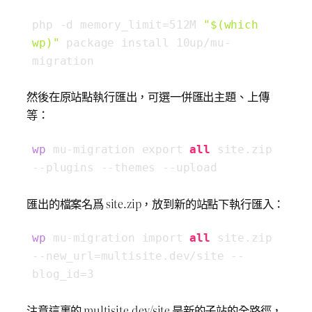
php -d memory_limit=512M 
"
$(which 
wp)
"
 package install 10up/mu-
migration
然後在原站點執行匯出，可選一併匯出主題、上傳
等：
wp
 mu-migration export 
all
 site.zip 
--plugins --themes --upload
匯出的檔案名爲 site.zip，放到新的站點下執行匯入：
wp
 mu-migration import 
all
 site.zip 
--new_url=multisite.dev/site --
blog_id=3
注意這裏的 multisite.dev/site 是新的子站的全路徑，