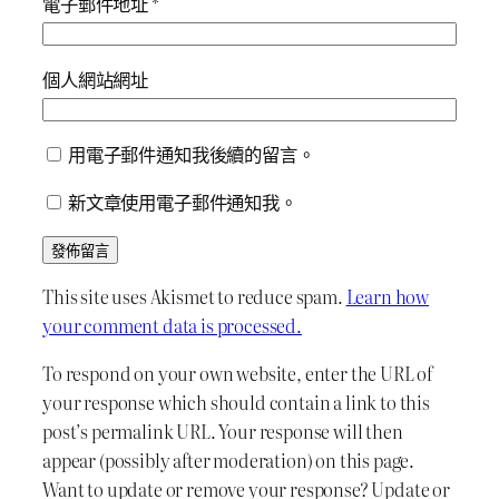
電子郵件地址
*
個人網站網址
用電子郵件通知我後續的留言。
新文章使用電子郵件通知我。
This site uses Akismet to reduce spam.
Learn how
your comment data is processed.
To respond on your own website, enter the URL of
your response which should contain a link to this
post’s permalink URL. Your response will then
appear (possibly after moderation) on this page.
Want to update or remove your response? Update or