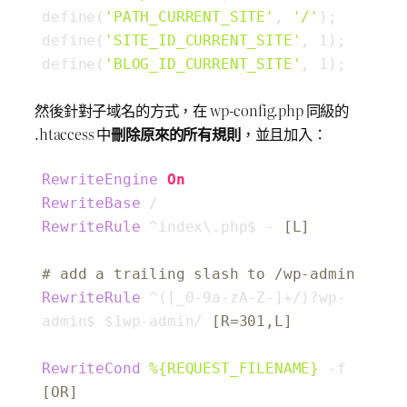
define(
'PATH_CURRENT_SITE'
, 
'/'
);

define(
'SITE_ID_CURRENT_SITE'
, 1);

define(
'BLOG_ID_CURRENT_SITE'
, 1);
然後針對子域名的方式，在 wp-config.php 同級的
.htaccess 中
刪除原來的所有規則
，並且加入：
RewriteEngine
On
RewriteBase
RewriteRule
 ^index\.php$ -
 [L]
# add a trailing slash to /wp-admin
RewriteRule
 ^([_0-9a-zA-Z-]+/)?wp-
admin$ 
$1
wp-admin/
 [R=301,L]
RewriteCond
%{REQUEST_FILENAME}
 -f
[OR]