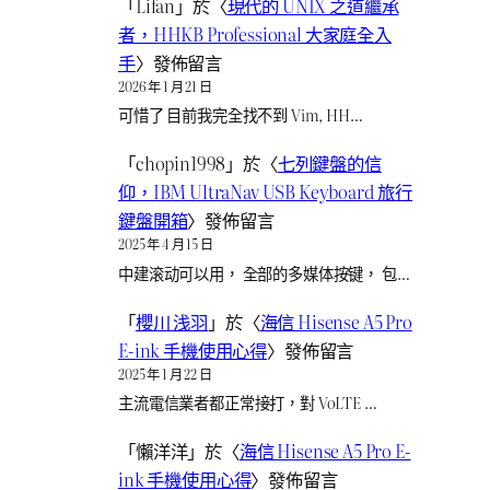
「
Lifan
」於〈
現代的 UNIX 之道繼承
者，HHKB Professional 大家庭全入
手
〉發佈留言
2026 年 1 月 21 日
可惜了 目前我完全找不到 Vim, HH…
「
chopin1998
」於〈
七列鍵盤的信
仰，IBM UltraNav USB Keyboard 旅行
鍵盤開箱
〉發佈留言
2025 年 4 月 15 日
中建滚动可以用， 全部的多媒体按键， 包…
「
櫻川 浅羽
」於〈
海信 Hisense A5 Pro
E-ink 手機使用心得
〉發佈留言
2025 年 1 月 22 日
主流電信業者都正常接打，對 VoLTE …
「
懶洋洋
」於〈
海信 Hisense A5 Pro E-
ink 手機使用心得
〉發佈留言