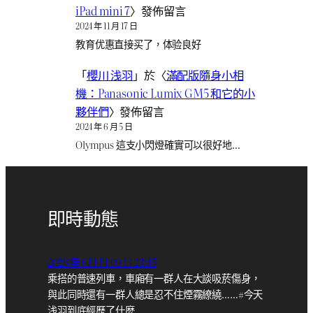
iPad mini 7
〉發佈留言
2024 年 11 月 17 日
教育优惠直接买了，体验良好
「
櫻川 浅羽
」於〈
滿配版隨身小相
機：Panasonic Lumix GM5 和它的小
夥伴們
〉發佈留言
2024 年 6 月 5 日
Olympus 這支小閃燈確實可以很好地…
即時動態
2026 年 6月 月 09 日 23:45
乘搭的普速列車，車廂有一群人在大談吸菸傷身，
與此同時還有一群人總是忍不住煙霧繚繞……#今天
浅羽到底經歷了什麼