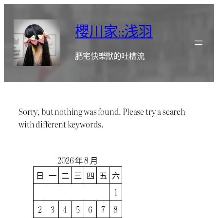
跳
至
櫻川家::浅羽
主
要
肥宅快樂獸的吐槽流
內
容
Sorry, but nothing was found. Please try a search
with different keywords.
2026 年 8 月
日
一
二
三
四
五
六
1
2
3
4
5
6
7
8