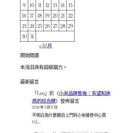
9
10
11
12
13
14
15
16
17
18
19
20
21
22
23
24
25
26
27
28
29
30
31
« 10 月
開始閱讀
本浅羽具有超級貓力。
最新留言
「
Lau
」於〈
小米品牌售後：失望和迷
惑的綜合體
〉發佈留言
2026 年 5 月 17 日
不明白為什麼親自上門到小米維修中心買
G2…