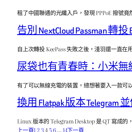
租了中國聯通的光纖入戶，發現 PPPoE 撥
告別 NextCloud Passman 轉投 B
自上次轉投 KeePass 失敗之後，淺羽還一直在用 Nex
尿袋也有青春時：小米無
有了可以無線充電的裝置，總想著要入一款可
換用 Flatpak 版本 Telegra
Linux 版本的 Telegram Desktop 是
上一頁
1
2
3
4
5
6
…
14
下一頁