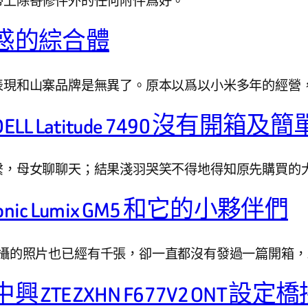
惑的綜合體
表現和山寨品牌是無異了。原本以爲以小米多年的經營
Latitude 7490 沒有開箱及
繫，母女聊聊天；結果淺羽哭笑不得地得知原先購買的
c Lumix GM5 和它的小夥伴們
一年餘了，拍攝的照片也已經有千張，卻一直都沒有發過一篇開箱，
 ZXHN F677V2 ONT 設定橋