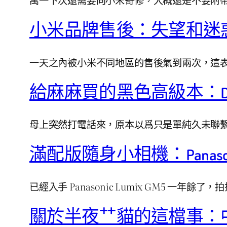
小米品牌售後：失望和迷
一天之內被小米不同地區的售後氣到兩次，這
給麻麻買的黑色高級本：DELL 
母上突然打電話來，原本以爲只是單純久未聯
滿配版隨身小相機：Panasoni
已經入手 Panasonic Lumix GM5 
關於半夜艹貓的這檔事：中興 ZTE