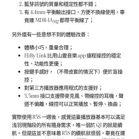
藍芽訊號的質量和穩定性都不錯；
有 4.4mm 平衡輸出接口，方便不換線使用，畢
竟連 MDR-1A
都帶平衡線了；
M2
另外還有一些意想不到的體驗改善：
體積小巧，重量合理；
HiBy Link 比用山靈音樂 app 遠程操控的穩定
性、功能性更優；
按鍵手感好，（不帶皮套的情況下）便於盲操
控；
對第三方播放器應用程式的支援好；
3.5mm 接口支援帶麥克風、帶線控的耳機，聲
道不偏離，線控可以正常播放、暫停、換曲；
實際使用 R5S 一週後，感覺這臺播放器基本可以滿足
浅羽現階段的所有隨身需求，唯一弱於 Q1 的就是續
航。但是這並不意味着 R5S 的續航就很弱，畢竟在運