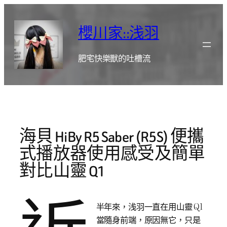
跳
至
櫻川家::浅羽
主
要
肥宅快樂獸的吐槽流
內
容
海貝 HiBy R5 Saber (R5S) 便攜
式播放器使用感受及簡單
對比山靈 Q1
近
半年來，浅羽一直在用山靈 Q1
當隨身前端，原因無它，只是