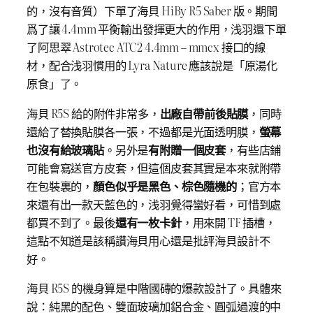
的，沒有音質）下單了海貝 HiBy R5 Saber 版。期間
爲了讓 4.4mm 平衡輸出發揮更大的作用，浅羽還下單
了阿思翠 Astrotec ATC2 4.4mm – mmcx 接口的線
材，配合浅羽慣用的 Lyra Nature 應該說是「原湯化
原食」了。
海貝 R5S 給的附件非常多，
出廠自帶前後貼膜
，同時
還給了替換貼膜各一張，不過都是光面透明膜，
螢幕
也沒有給玻璃貼
。另外是
有附贈一個皮套
，有些店鋪
可能會寫送官方皮套，但這個皮套其實是本來就附帶
在包裝裏的，
顏色似乎是黑色、棕色隨機的
；官方本
來還有出一款天藍色的，浅羽覺得蠻好看，可惜到處
都買不到了。最後
還有一枚卡針
，用來開 TF 插槽，
這點不知道是該稱讚海貝用心還是批評海貝設計不
好。
海貝 R5S 的機身算是中階國磚的爆款設計了。具體來
說：純黑的配色、雙面玻璃加鋁合金、圓弧過渡的中