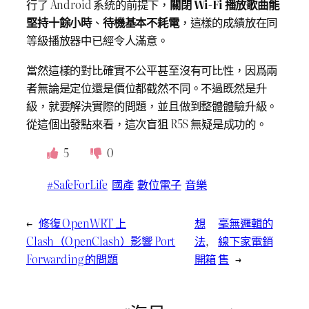
行了 Android 系統的前提下，
關閉 Wi-Fi 播放歌曲能
堅持十餘小時
、
待機基本不耗電
，這樣的成績放在同
等級播放器中已經令人滿意。
當然這樣的對比確實不公平甚至沒有可比性，因爲兩
者無論是定位還是價位都截然不同。不過既然是升
級，就要解決實際的問題，並且做到整體體驗升級。
從這個出發點來看，這次盲狙 R5S 無疑是成功的。
5
0
#SafeForLife
國產
數位電子
音樂
←
修復 OpenWRT 上
想
毫無邏輯的
Clash（OpenClash）影響 Port
法
, 
線下家電銷
Forwarding 的問題
開箱
售
→