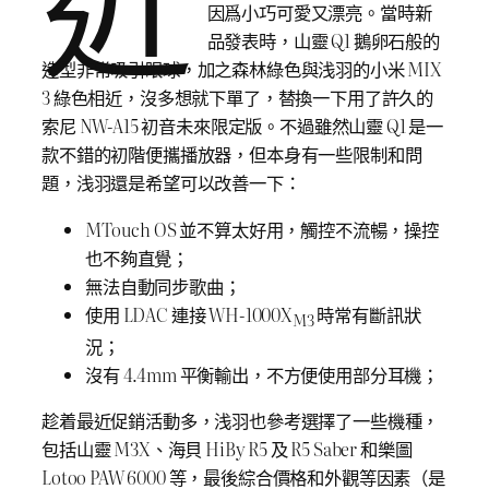
因爲小巧可愛又漂亮。當時新
品發表時，山靈 Q1 鵝卵石般的
造型非常吸引眼球，加之森林綠色與浅羽的小米 MIX
3 綠色相近，沒多想就下單了，替換一下用了許久的
索尼 NW-A15 初音未來限定版。不過雖然山靈 Q1 是一
款不錯的初階便攜播放器，但本身有一些限制和問
題，浅羽還是希望可以改善一下：
MTouch OS 並不算太好用，觸控不流暢，操控
也不夠直覺；
無法自動同步歌曲；
使用 LDAC 連接 WH-1000X
時常有斷訊狀
M3
況；
沒有 4.4mm 平衡輸出，不方便使用部分耳機；
趁着最近促銷活動多，浅羽也參考選擇了一些機種，
包括山靈 M3X、海貝 HiBy R5 及 R5 Saber 和樂圖
Lotoo PAW 6000 等，最後綜合價格和外觀等因素（是