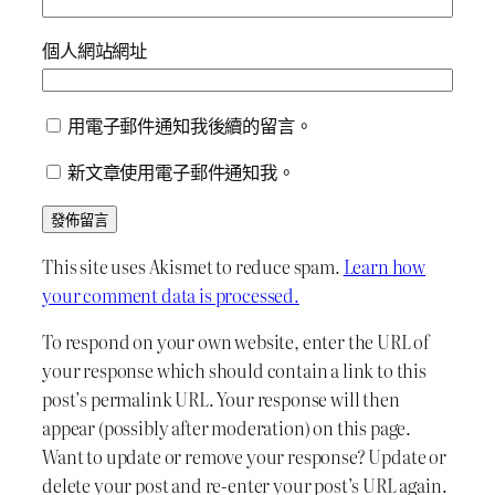
個人網站網址
用電子郵件通知我後續的留言。
新文章使用電子郵件通知我。
This site uses Akismet to reduce spam.
Learn how
your comment data is processed.
To respond on your own website, enter the URL of
your response which should contain a link to this
post’s permalink URL. Your response will then
appear (possibly after moderation) on this page.
Want to update or remove your response? Update or
delete your post and re-enter your post’s URL again.