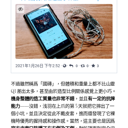
不過雖然稱爲「國磚」，但體積和重量上都不比山靈
Q1 差出太多，甚至由於造型比例關係感覺上更小巧。
機身整體的造工質量也非常不錯
，並且
有一定的抗摔
能力
——沒錯，浅羽在上爪的第 5 天就把它摔出了一
個小坑，並且決定從此不戴皮套，進而還發現了它裸
機時優秀的握持感和操作感。當然，這主要也是因爲
官方皮套只防護了左右側及下側
，對於頂面則完全沒