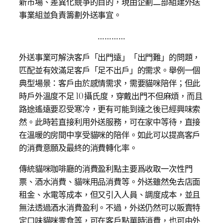
新市場、差異化競爭的目的，現由企劃二部組建外送
事業組並負責籌劃外送事宜。
…………
外送事業可解決客戶「出門遠」「出門難」的問題，
匹配並有效滿足客戶「足不出戶」的需求。舉例一個
典型場景：客戶由於感情需求，需要貓咪陪伴；但此
時戶外溫度不足 10 攝氏度，穿戴出門不但麻煩，而且
路途遙遠要忍受寒冷，更有可能到達之後已經興味索
然。此時若直接利用外送服務，可在家中等待，直接
在溫暖的房間中享受貓咪的陪伴。如此可以提高客戶
的消費意願及最終的消費轉化率。
傳統貓咪咖啡廳的消費盈利點主要爲收取一次性門
票、酒水消費、貓咪用品消費等。外送雖然免去店面
租金、水電等成本，但又引入人員、調度成本，並且
無法透過酒水消費盈利。不過，外送仍然可以販賣特
定口味貓咪零食等，可在客戶點單時消費，也可由外