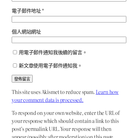
電子郵件地址
*
個人網站網址
用電子郵件通知我後續的留言。
新文章使用電子郵件通知我。
This site uses Akismet to reduce spam.
Learn how
your comment data is processed.
To respond on your own website, enter the URL of
your response which should contain a link to this
post’s permalink URL. Your response will then
appear (possibly after moderation) on this page.