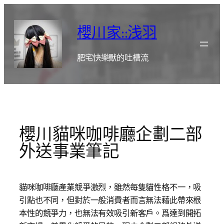
跳
至
櫻川家::浅羽
主
要
肥宅快樂獸的吐槽流
內
容
櫻川貓咪咖啡廳企劃二部
外送事業筆記
貓咪咖啡廳產業競爭激烈，雖然每隻貓性格不一，吸
引點也不同，但對於一般消費者而言無法藉此帶來根
本性的競爭力，也無法有效吸引新客戶。爲達到開拓