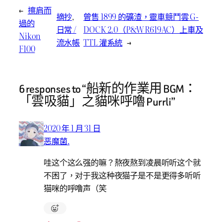
←
擦肩而
摘抄
, 
曾售 1899 的礦渣，靈車競鬥雲 G-
過的
日常 /
DOCK 2.0（P&W R619AC）上車及
Nikon
流水帳
TTL 灌系統
→
F100
6 responses to “船新的作業用 BGM：
「雲吸貓」之貓咪呼嚕 Purrli”
2020 年 1 月 31 日
恶魔菌.
哇这个这么强的嘛？熬夜熬到凌晨听听这个就
不困了，对于我这种夜猫子是不是更得多听听
猫咪的呼噜声（笑