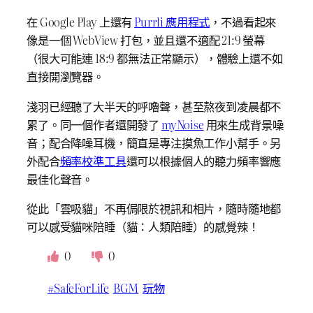
在 Google Play 上還有
Purrli 應用程式
，不過看起來
像是一個 WebView 打包，並且還不適配 21:9 螢幕
（很大可能連 18:9 都無法正常顯示），體驗上還不如
直接開瀏覽器。
淺羽已經聽了大半天的呼嚕聲，甚至熬夜到凌晨都不
累了。同一個作者還開發了
myNoise
用來生成背景噪
音；配合降噪耳機，簡直是專注摸魚工作小幫手。另
外配合
頻率校準工具
還可以根據個人的聽力頻率響應
最佳化聲音。
從此「雲吸貓」不再侷限於視訊和相片，隨時隨地都
可以感受貓咪陪睡（貓：人類陪睡）的感覺辣！
0
0
#SafeForLife
BGM
玩物