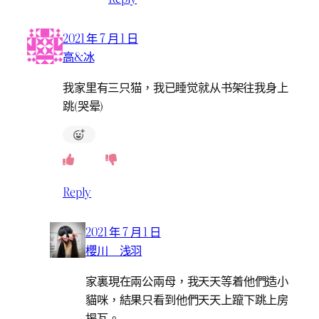
2021 年 7 月 1 日
高&冰
我家里有三只猫，我已睡觉就从书架往我身上
跳(哭晕)
Reply
2021 年 7 月 1 日
櫻川 浅羽
家裏現在兩公兩母，我天天等着他們造小
貓咪，結果只看到他們天天上躥下跳上房
揭瓦。