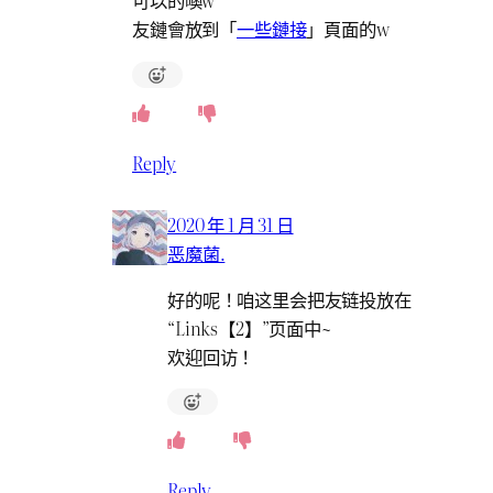
可以的噢w
友鏈會放到「
一些鏈接
」頁面的w
Reply
2020 年 1 月 31 日
恶魔菌.
好的呢！咱这里会把友链投放在
“Links【2】”页面中~
欢迎回访！
Reply