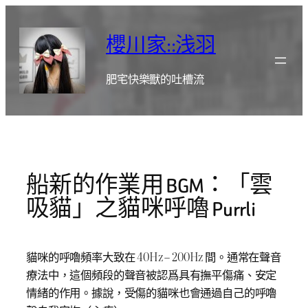
跳
至
櫻川家::浅羽
主
要
肥宅快樂獸的吐槽流
內
容
船新的作業用 BGM：「雲
吸貓」之貓咪呼嚕 Purrli
貓咪的呼嚕頻率大致在 40Hz – 200Hz 間。通常在聲音
療法中，這個頻段的聲音被認爲具有撫平傷痛、安定
情緒的作用。據說，受傷的貓咪也會通過自己的呼嚕