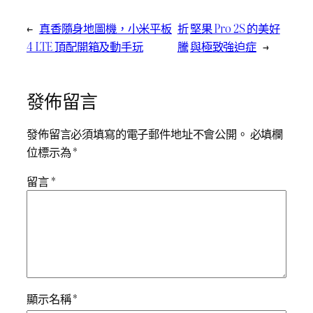
←
真香隨身地圖機，小米平板
折
堅果 Pro 2S 的美好
4 LTE 頂配開箱及動手玩
騰
與極致強迫症
→
發佈留言
發佈留言必須填寫的電子郵件地址不會公開。
必填欄
位標示為
*
留言
*
顯示名稱
*