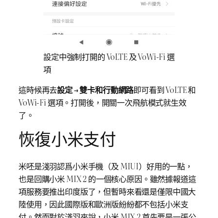
設定中強制打開的 VoLTE 及 VoWi-Fi 選
項
這時候再去
設定
→
雙卡和行動網路
即可看到 VoLTE 和
VoWi-Fi 選項。打開後，開關一次飛航模式就生效
了。
恢復小米支付
米呸是淺羽認爲小米手機（及 MIUI）好用的一點，
也是回購小米 MIX 2 的一個核心原因。雖然據報道這
項服務要推出印度版了，但暫時來看還是僅限中國大
陸使用，因此國際版和歐洲版紛紛都不包括小米支
付。然而對於淺羽來說，小米 MIX 2 首先要是一張公