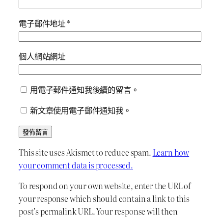
電子郵件地址
*
個人網站網址
用電子郵件通知我後續的留言。
新文章使用電子郵件通知我。
This site uses Akismet to reduce spam.
Learn how
your comment data is processed.
To respond on your own website, enter the URL of
your response which should contain a link to this
post’s permalink URL. Your response will then