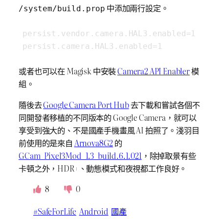
中添加兩行設定。
/system/build.prop
persist.vendor.camera.HAL3.enabled=1

persist.camera.HAL3.enabled=1
或者也可以在 Magisk 中安裝
Camera2 API Enabler
模
組。
隨後去
Google Camera Port Hub
去下載和嘗試各個不
同開發者移植的不同版本的 Google Camera，就可以
享受到強大的、不是國產手機畫風 AI 拍照了。淺羽目
前使用的是來自
Arnova8G2
的
GCam_Pixel3Mod_1.3_build.6.1.021
，除掉取景有些
卡頓之外，HDR+、動態模式和夜視都工作良好。
8
0
#SafeForLife
Android
國產