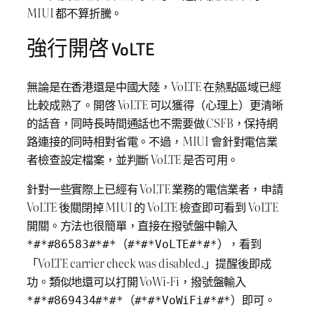
MIUI 都不算折騰。
強行開啓 VoLTE
無論是在香港還是中國大陸，VoLTE 在熱點區域已經
比較成熟了。開啓 VoLTE 可以獲得（心理上）更清晰
的話音，同時長時間通話也不需要做 CSFB，保持網
路連接的同時相對省電。不過，MIUI 會針對電信業
者檢查設定檔案，並判斷 VoLTE 是否可用。
針對一些實際上已經有 VoLTE 業務的電信業者，申請
VoLTE 後關閉掉 MIUI 的 VoLTE 檢查即可看到 VoLTE
開關。方法也很簡單，直接在撥號盤中輸入
（
），看到
*#*#86583#*#*
#*#*VoLTE#*#*
「VoLTE carrier check was disabled.」提醒後即成
功。類似地還可以打開 VoWi-Fi，撥號盤輸入
（
）即可。
*#*#869434#*#*
#*#*VoWiFi#*#*