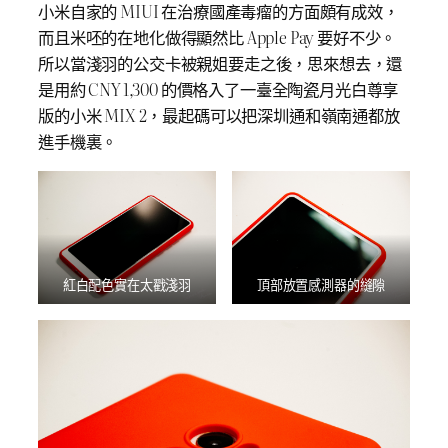
小米自家的 MIUI 在治療國產毒瘤的方面頗有成效，
而且米呸的在地化做得顯然比 Apple Pay 要好不少。
所以當淺羽的公交卡被親姐要走之後，思來想去，還
是用約 CNY 1,300 的價格入了一臺全陶瓷月光白尊享
版的小米 MIX 2，最起碼可以把深圳通和嶺南通都放
進手機裏。
紅白配色實在太戳淺羽
頂部放置感測器的縫隙