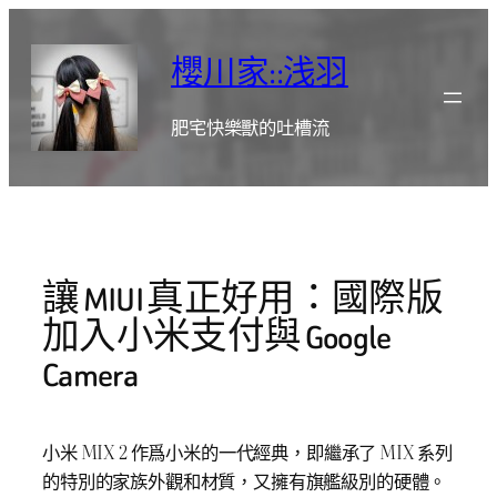
跳
至
櫻川家::浅羽
主
要
肥宅快樂獸的吐槽流
內
容
讓 MIUI 真正好用：國際版
加入小米支付與 Google
Camera
小米 MIX 2 作爲小米的一代經典，即繼承了 MIX 系列
的特別的家族外觀和材質，又擁有旗艦級別的硬體。