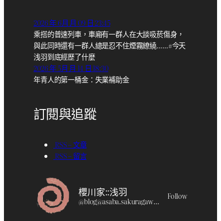
2026 年 6月 月 09 日 23:45
乘搭的普速列車，車廂有一群人在大談吸菸傷身，
與此同時還有一群人總是忍不住煙霧繚繞……#今天
浅羽到底經歷了什麼
2026 年 5月 月 14 日 18:30
年青人的第一桶金：失業補助金
訂閱與追蹤
RSS – 文章
RSS – 留言
櫻川家::浅羽
Follow
@
blog@asaba.sakuragawa.moe