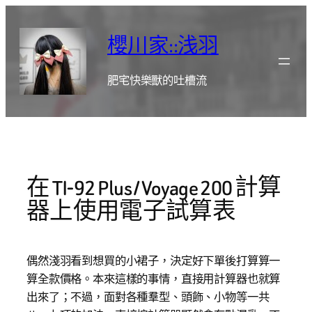
跳
至
櫻川家::浅羽
主
要
肥宅快樂獸的吐槽流
內
容
在 TI-92 Plus / Voyage 200 計算
器上使用電子試算表
偶然淺羽看到想買的小裙子，決定好下單後打算算一
算全款價格。本來這樣的事情，直接用計算器也就算
出來了；不過，面對各種羣型、頭飾、小物等一共