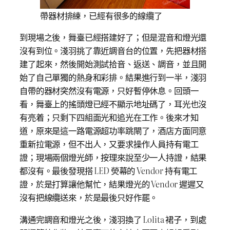
帶器材排練，已經有很多的線纜了
到現場之後，舞臺已經搭建好了；但是混音和燈光還
沒有到位。淺羽挑了靠近調音台的位置，先把器材搭
建了起來，然後開始測試拾音、返送、調音，並且開
始了自己單獨的熱身和彩排。結果進行到一半，淺羽
自帶的器材突然沒有電源，只好暫停休息。回頭一
看，舞臺上的搖頭燈已經不顯示地址碼了，耳光也沒
有亮着；只剩下四組面光和追光在工作。後來才知
道，原來是這一路電源超功率跳閘了，酒店方面同意
重新拉電源，但不出人，又要求操作人員持有電工
證；現場兩個燈光師，按理來說至少一人持證，結果
都沒有。最後發現搭 LED 熒幕的 Vendor 持有電工
證，於是打算讓他幫忙，結果燈光的 Vendor 遲遲又
沒有把線纜送來，於是最後只好作罷。
溝通完調音和燈光之後，淺羽換了 Lolita 裙子，到處