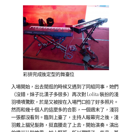
彩排完成後定型的舞臺位
入場開始，出去閒逛的時候又遇到了同組同事，她們
（沒錯，妹子比漢子多很多）再次對 Lolita 裝扮的淺
羽嘖嘖驚歎，於是又被按在入場門口拍了好多照片。
然而和幾十個人的這麼多的合影，一個週末了，淺羽
一張都沒看到。臨到上臺了，主持人報幕完之後，淺
羽戴上貓兒髮飾，挺直腰走了上去，開始演奏。演出