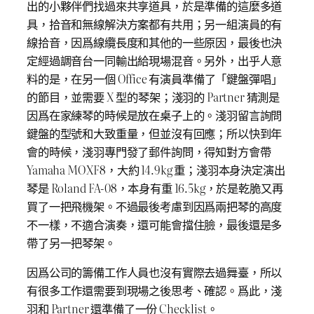
出的小夥伴們找過來共享道具，於是準備的這麼多道
具，拾音和無線解決方案都有共用；另一組演員的有
線拾音，因爲線纜長度和其他的一些原因，最後也決
定經過調音台一同輸出給現場混音。另外，出乎人意
料的是，在另一個 Office 有演員準備了「鍵盤彈唱」
的節目，並需要 X 型的琴架；淺羽的 Partner 猜測是
因爲在家練琴的時候是放在桌子上的。淺羽留言詢問
鍵盤的型號和大致重量，但並沒有回應；所以快到年
會的時候，淺羽專門發了郵件詢問，得知對方會帶
Yamaha MOXF8，大約 14.9kg 重；淺羽本身決定演出
琴是 Roland FA-08，本身有重 16.5kg，於是乾脆又再
買了一把飛機架。不過最後考慮到因爲兩把琴的高度
不一樣，不適合演奏，還可能會擋住臉，最後還是多
帶了另一把琴架。
因爲公司的籌備工作人員也沒有實際去過舞臺，所以
有很多工作還需要到現場之後思考、確認。爲此，淺
羽和 Partner 還準備了一份 Checklist。