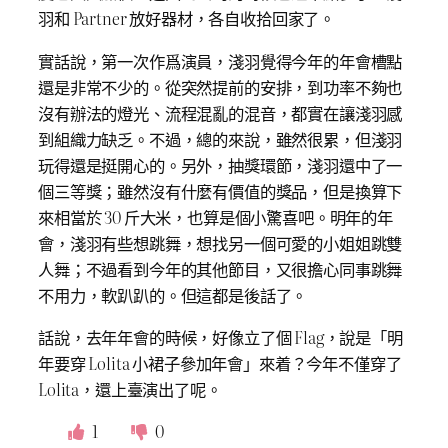
羽和 Partner 放好器材，各自收拾回家了。
實話說，第一次作爲演員，淺羽覺得今年的年會槽點
還是非常不少的。從突然提前的安排，到功率不夠也
沒有辦法的燈光、流程混亂的混音，都實在讓淺羽感
到組織力缺乏。不過，總的來說，雖然很累，但淺羽
玩得還是挺開心的。另外，抽獎環節，淺羽還中了一
個三等獎；雖然沒有什麼有價值的獎品，但是換算下
來相當於 30 斤大米，也算是個小驚喜吧。明年的年
會，淺羽有些想跳舞，想找另一個可愛的小姐姐跳雙
人舞；不過看到今年的其他節目，又很擔心同事跳舞
不用力，軟趴趴的。但這都是後話了。
話說，去年年會的時候，好像立了個 Flag，說是「明
年要穿 Lolita 小裙子參加年會」來着？今年不僅穿了
Lolita，還上臺演出了呢。
1
0