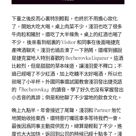
下臺之後反而心裏特別輕鬆，也終於不用擔心妝化
了，開始大吃大喝。桌上肉菜不少，淺羽也吃了很多
牛肉粒和豬肘，還吃了大半條魚。桌上的紅酒也喝了
不少， 後來看到組裏的 Visitor 和同事在後面喝捷克
產啤酒聊天，淺羽也過去湊了一下熱鬧，還嚐到據說
是捷克當地人特別喜歡的 Becherovka Liqueur。這酒
比較烈，但是甜甜的草本味道，讓淺羽愛不釋口；不
過已經喝了不少紅酒，加上吃糖不太好喝酒，所以也
就喝了小半杯。外國同事還試圖教會淺羽發出捷克語
的「Becherovka」的讀音，學了好久也沒有掌握發出
小舌音的真諦；倒是和他聊了不少當地的飲食文化。
晚上九點半，年會接近了尾聲，淺羽和 Partner 匆忙
地開始收拾東西，還特意叮囑班車多等待我們一會。
最後因爲同事主動提供苦力，總算是輕鬆了不少，進
度也大大加快。返回到公司的時候已經十點多了，淺