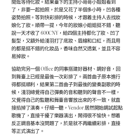
閒逛等待化妝。結果臺下的主持小哥哥小姐姐看到
了，非要一起拍照，於是又花了半個多小時，凹各種
姿勢拍照。等到快彩排的時候，才跟着主持人去找妝
娘化了妝。順帶一提，今年的妝娘小姐姐挺不錯，聽
說一天才收了 600CNY，給四個主持都化了妝、凹了
髮型，又額外給淺羽打了底妝、眉線和口紅，而且用
的都是挺不錯的化妝品，香味自然又透氣，並且不容
易掉妝。
協助完另一個 Office 的同事搭建好器材、調好音，回
到舞臺上已經是最後一次彩排了。兩首曲子原本進行
得都挺順利，結果第二首曲子到最後的變奏副歌的時
候，淺羽總覺得自己彈奏的音和聽到的聲音不一樣，
又覺得自己的監聽和舞臺音響放出來的不一致，就直
接掐掉了演奏。仔細一聽，Vendor 居然開始調試起點
歌機了，直接干擾了樂器演出，鬧得很不愉快。想着
反正調音基本沒問題了，於是就不再繼續彩排，直接
等正式演出了。