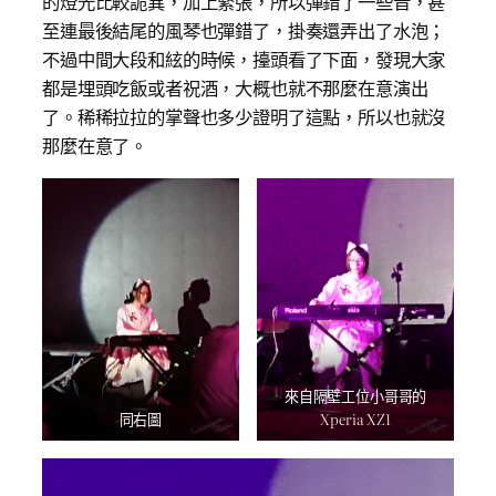
的燈光比較詭異，加上緊張，所以彈錯了一些音，甚
至連最後結尾的風琴也彈錯了，掛奏還弄出了水泡；
不過中間大段和絃的時候，擡頭看了下面，發現大家
都是埋頭吃飯或者祝酒，大概也就不那麼在意演出
了。稀稀拉拉的掌聲也多少證明了這點，所以也就沒
那麼在意了。
來自隔壁工位小哥哥的
同右圖
Xperia XZ1