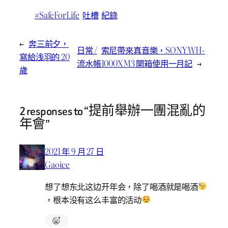
#SafeForLife
吐槽
紀錄
←
奔三前夕，
日常 /
索尼帶來真音樂，SONY WH-
寫給浅羽的 20
流水帳
1000XM3 開箱使用一月記
→
歲
2 responses to “提前舉辦一團混亂的
年會”
2021 年 9 月 27 日
Gaoice
想了想东北这边开年会，除了喝酒就是喝酒
，根本没有这么丰富的活动