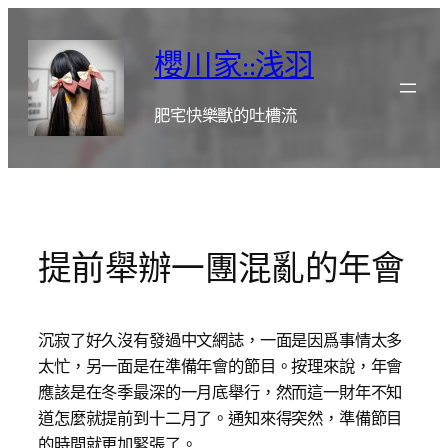
跳
至
櫻川家::浅羽
主
要
肥宅快樂獸的吐槽流
內
容
提前舉辦一團混亂的年會
沉寂了好久沒有發過中文網誌，一面是因爲事情太多
太忙，另一面是在準備年會的節目。按理來說，年會
應該是在冬季最深的一月底舉行，然而這一財年不知
道怎麼就提前到十二月了。通知來得突然，準備節目
的時間就更加緊張了。