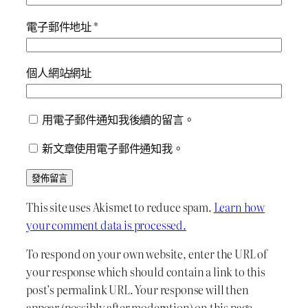
電子郵件地址
*
個人網站網址
用電子郵件通知我後續的留言。
新文章使用電子郵件通知我。
This site uses Akismet to reduce spam.
Learn how
your comment data is processed.
To respond on your own website, enter the URL of
your response which should contain a link to this
post’s permalink URL. Your response will then
appear (possibly after moderation) on this page.