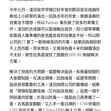
今年七月，淺羽就早早預訂好年會的節目是合成器伴
奏加上小提琴的演出。因爲去年的年會，樂器演奏的
效果並不理想，所以 Partner 事先做了很多的準備工
作。淺羽的合成器可以直接輸出音訊，但小提琴單獨
依靠爲人聲準備的麥克風拾音的效果並不好，所以問
公司的 IT 要了一套無線音訊的方案，結果因爲頻段對
不上而作罷。思來想去，又覺得拖着十米的線纜演出
不太好，索性在馬雲家找了國產的 SHURE 無線解決
方案。
解決了拾音的大問題，還要解決返送。有舞臺經驗的
大家都知道，在演出現場，因爲噪音、延遲等問題，
返送是很重要的工具。淺羽詢問公司的籌備組，結果
是「現場有監聽音箱（又叫返送音箱）」這麼一個不
明就裏的答案；於是以防萬一，還是自己再準備了一
套。去馬雲家翻翻，又入手一套白牌的、USB 供電的
UHF 音訊方案，帶 3.5mm TRRS 輸入介面，號稱 3ms