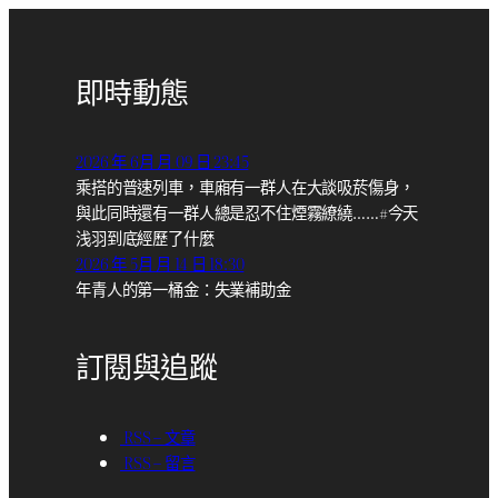
即時動態
2026 年 6月 月 09 日 23:45
乘搭的普速列車，車廂有一群人在大談吸菸傷身，
與此同時還有一群人總是忍不住煙霧繚繞……#今天
浅羽到底經歷了什麼
2026 年 5月 月 14 日 18:30
年青人的第一桶金：失業補助金
訂閱與追蹤
RSS – 文章
RSS – 留言