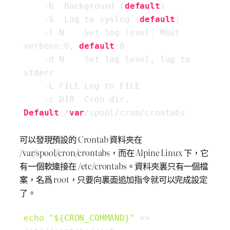
    -b  Background (
default
)

    -S  Log to syslog (
default
)

    -l N    Set log level. Most 
verbose:
0
, 
default
:
8
    -d N    Set log level, log to 
stderr

    -L FILE Log to FILE

    -c DIR  Cron dir. 
Default
:/
var
/spool/cron/crontabs
可以發現預設的 Crontab 資料夾在
/var/spool/cron/crontabs，而在 Alpine Linux 下，它
有一個軟連接在 /etc/crontabs。資料夾裏只有一個檔
案，名爲 root，只要向裏面追加指令就可以完成設定
了。
echo
"
${CRON_COMMAND}
"
 >> 