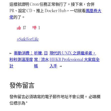
這樣就證明 Cron 任務正常執行了。接下來，合併
PR、設定 CD、推上 Docker Hub，一切就看
鳳凰卷大
佬
的了。
17
1
#SafeForLife
←
衝動消費：
折騰
, 
日
現代的 UNIX 之道繼承者，
秒秒測溫溼度
常 / 流水
HHKB Professional 大家庭全
計
帳
入手
→
發佈留言
發佈留言必須填寫的電子郵件地址不會公開。
必填欄
位標示為
*