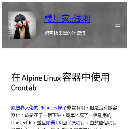
跳
至
櫻川家::浅羽
主
要
肥宅快樂獸的吐槽流
內
容
在 Alpine Linux 容器中使用
Crontab
鳳凰卷大佬的 Planet.js 輪子
非常有用，但是沒有做容
器化。於是花了一個下午，簡單地寫了一個能用的
Dockerfile，並且
順帶 PR
回了
原項目
。由於整個項目