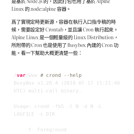
是基於 Node.js 的，因此打包也用了基於 Alpine
Linux 的 node:alpine 容器。
爲了實現定時更新源，容器在執行入口指令稿的時
候，需要設定好 Crontab，並且讓 Cron 執行起來。
Alpine Linux 是一個輕量級的 Linux Distribution，
所附帶的 Cron 也是使用了 Busybox 內建的 Cron 功
能。看一下幫助大概更清楚一些：
/
var
/www 
# crond --help
BusyBox v1
.28
.4
 (
2018
-07
-17
15
:
21
:
40
UTC) multi-call binary.

Usage: crond -fbS -l N -d N -L 
LOGFILE -c DIR

    -f  Foreground
