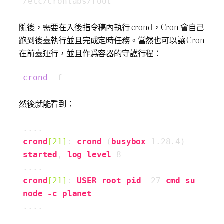
/etc/crontabs/root
隨後，需要在入後指令稿內執行 crond，Cron 會自己
跑到後臺執行並且完成定時任務。當然也可以讓 Cron
在前臺運行，並且作爲容器的守護行程：
crond
 -f
然後就能看到：
crond
[21]
: 
crond
 (
busybox
 1
.28
.4
) 
started
, 
log
level
 8

crond
[21]
: 
USER
root
pid
  27 
cmd
su
node
-c
planet
....