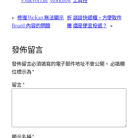
←
修復 WeKan 無法顯示
折
談談快遞櫃，方便取件
Board 內容的問題
騰
還是便宜投遞？
→
發佈留言
發佈留言必須填寫的電子郵件地址不會公開。
必填欄
位標示為
*
留言
*
顯示名稱
*