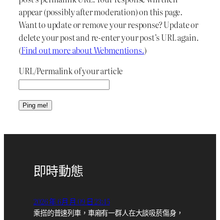
appear (possibly after moderation) on this page.
Want to update or remove your response? Update or
delete your post and re-enter your post’s URL again.
(
Find out more about Webmentions.
)
URL/Permalink of your article
即時動態
2026 年 6月 月 09 日 23:45
乘搭的普速列車，車廂有一群人在大談吸菸傷身，