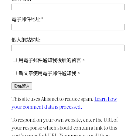
電子郵件地址
*
個人網站網址
用電子郵件通知我後續的留言。
新文章使用電子郵件通知我。
This site uses Akismet to reduce spam.
Learn how
your comment data is processed.
To respond on your own website, enter the URL of
your response which should contain a link to this
post’s permalink URL. Your response will then