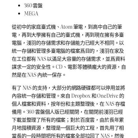
360 雲盤
MEGA
從初中的家庭臺式機、Atom 筆電，到高中自己的筆
電，再到大學擁有自己的臺式機，再到現在擁有多臺
電腦，淺羽的存儲需求和存儲能力已經大不相同。以
統一存儲和管理多臺電腦的檔案爲目的，淺羽在家及
在工位都有 NAS 以滿足大容量的存儲需求，並爲資料
謀求一定的安全性。CD、電影等體積龐大的資源，自
然是在 NAS 內統一保存。
有了 NAS 的支持，大部分的網路硬碟都可以停用並將
內容統一存儲和管理。來自 Dropbox 和 OneDrive 的
個人檔案和資料，按年份和主題整理後，在 NAS 存檔
備用。360 雲盤個人版已經關閉，在關閉前淺羽已經
下載並整理了所有的檔案；對於百度雲，由於長年累
月地囤積資源，整理是一個巨大的工程，首先用了相
當長的一段時間把所有的檔案全部拉回了 NAS，然後