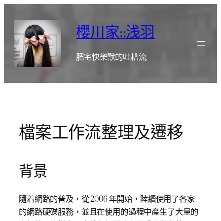
跳
至
櫻川家::浅羽
主
要
肥宅快樂獸的吐槽流
內
容
檔案工作流整理及遷移
背景
隨着網路的普及，從 2006 年開始，陸續使用了各家
的網路硬碟服務，並且在使用的過程中產生了大量的