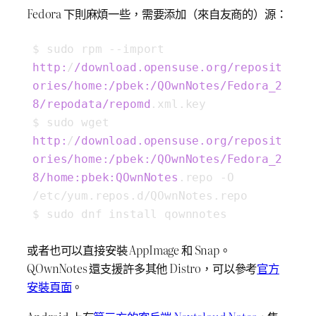
Fedora 下則麻煩一些，需要添加（來自友商的）源：
$ sudo rpm --import 
http:
/
/download.opensuse.org/reposit
ories
/home:/pbek
:/QOwnNotes/Fedora_2
8/repodata/repomd
.xml.key

$ sudo wget 
http:
/
/download.opensuse.org/reposit
ories
/home:/pbek
:/QOwnNotes/Fedora_2
8/home
:pbek
:QOwnNotes
.repo -O 
/etc/yum.repos.d/QOwnNotes.repo

$ sudo dnf install qownnotes
或者也可以直接安裝 AppImage 和 Snap。
QOwnNotes 還支援許多其他 Distro，可以參考
官方
安裝頁面
。