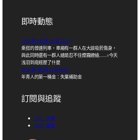
即時動態
2026 年 6月 月 09 日 23:45
乘搭的普速列車，車廂有一群人在大談吸菸傷身，
與此同時還有一群人總是忍不住煙霧繚繞……#今天
浅羽到底經歷了什麼
2026 年 5月 月 14 日 18:30
年青人的第一桶金：失業補助金
訂閱與追蹤
RSS – 文章
RSS – 留言