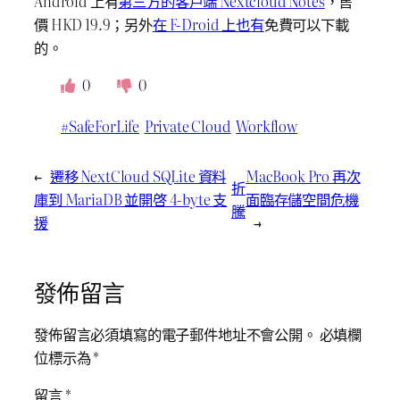
Android 上有
第三方的客戶端 Nextcloud Notes
，售
價 HKD 19.9；另外
在 F-Droid 上也有
免費可以下載
的。
0
0
#SafeForLife
Private Cloud
Workflow
←
遷移 NextCloud SQLite 資料
MacBook Pro 再次
折
庫到 MariaDB 並開啓 4-byte 支
面臨存儲空間危機
騰
援
→
發佈留言
發佈留言必須填寫的電子郵件地址不會公開。
必填欄
位標示為
*
留言
*