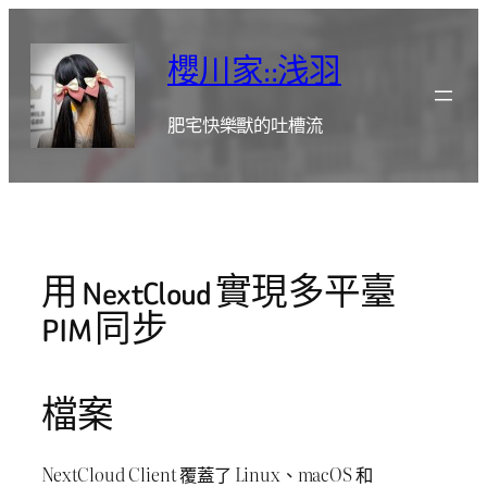
跳
至
櫻川家::浅羽
主
要
肥宅快樂獸的吐槽流
內
容
用 NextCloud 實現多平臺
PIM 同步
檔案
NextCloud Client 覆蓋了 Linux、macOS 和