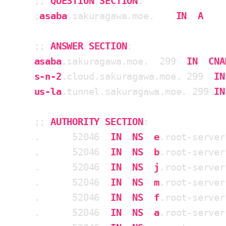
;; 
QUESTION
SECTION
:

;
asaba
.sakuragawa
.moe
.    
IN
A
;; 
ANSWER
SECTION
asaba
.sakuragawa
.moe
.  299  
IN
CNA
s-n-2
.cloud
.sakuragawa
.moe
. 299  
IN
us-la
.tunnel
.sakuragawa
.moe
. 299 
IN
;; 
AUTHORITY
SECTION
:

.      52046  
IN
NS
e
.root-server
.      52046  
IN
NS
b
.root-server
.      52046  
IN
NS
j
.root-server
.      52046  
IN
NS
m
.root-server
.      52046  
IN
NS
f
.root-server
.      52046  
IN
NS
a
.root-server