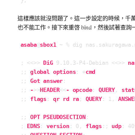
};
這樣應該就沒問題了。這一步設定的時候，千
也不能工作。接下來重啓
bind
，然後試著查詢
asaba
@
sbox1
 ~ % dig nas.sakuragawa.
; <<>> 
DiG
 9
.10
.3-P4-Debian
 <<>> 
na
;; 
global
options
: +
cmd
;; 
Got
answer
:

;; 
-
>>
HEADER
<<
-
opcode
: 
QUERY
, 
stat
;; 
flags
: 
qr
rd
ra
; 
QUERY
: 1, 
ANSWE
;; 
OPT
PSEUDOSECTION
:

; 
EDNS
: 
version
: 0, 
flags
:; 
udp
: 40