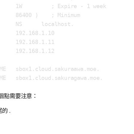
1
W         ; Expire - 
1
 week

速器
86400
 )    ; Minimum

     NS      localhost.

     
192.168
.1
.10
     
192.168
.1
.11
     
192.168
.1
.12
ME   sbox1.cloud.sakuraawa.moe.

ME   sbox1.cloud.sakuragawa.moe.
個點需要注意：
尾的
.