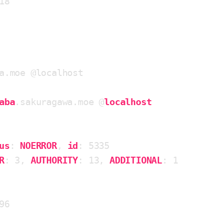
18

a.moe @localhost

aba
.sakuragawa
.moe
 @
localhost
us
: 
NOERROR
, 
id
: 5335

R
: 3, 
AUTHORITY
: 13, 
ADDITIONAL
: 1

96
