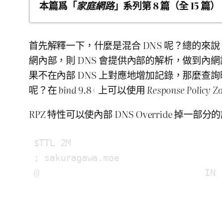
本篇爲「
家庭網路
」系列第 8 篇（全 15 篇）
入手 Linksys WRT1900AC 作爲 AP，刷 D
首先解釋一下，什麼是混合 DNS 呢？總的來
闖入聯通定製烽火 HG220G-U（WO-36）
網內部，則 DNS 會提供內部的解析，做到
也許是最折騰的（隨身）迷你伺服器：計
果不在內部 DNS 上對應地增加記錄，那麼查
也許是最折騰的（隨身）迷你伺服器：軟
呢？在
bind
9.8+ 上可以使用
Response Policy Z
也許是最折騰的（隨身）迷你伺服器：裝
RPZ 特性可以使內部 DNS Override 
在國科大（UCAS）宿舍配置 IPv6 穿透
斐訊 K3 上車，開啓 Telnet、刷已 Root 版
使用 bind9 建置混合 DNS（Response Po
$TTL 
2
M

斐訊 K2T 開箱與動手艹（動手玩）
; sakuragawa.moe

Huawei B315s-936 4G LTE CPE 開箱與
@                               IN 
透過 VLAN 從不同出口獲得 IPv4/IPv
關於半夜艹貓的這檔事：中興 ZTE ZXHN F
修復 OpenWRT 上 Clash（OpenClash）影