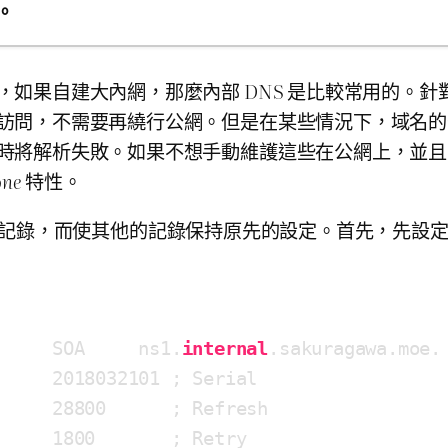
。
D-WRT 固件
說，如果自建大內網，那麼內部 DNS 是比較常用的
內網訪問，不需要再繞行公網。但是在某些情況下，域名
劃
詢時將解析失敗。如果不想手動維護這些在公網上，並且
體
one
特性。
機
掉一部分的記錄，而使其他的記錄保持原先的設定。首先，先設定好
官方固件和 Merlin
licy Zone）
動手玩
     SOA     ns1.
internal
.sakuragawa.moe.
6 地址構建雙棧網路
2018032101
 ; Serial

677V2 ONT 設定橋接
28800
      ; Refresh

響 Port Forwarding 的問題
1800
       ; Retry
