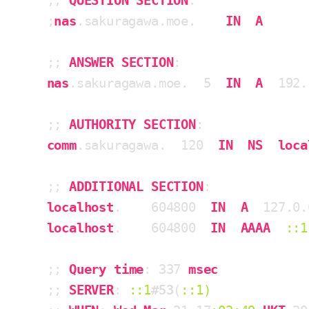
;; 
QUESTION
SECTION
:

;
nas
.sakuragawa
.moe
.    
IN
A
;; 
ANSWER
SECTION
nas
.sakuragawa
.moe
.  5  
IN
A
  192
.
;; 
AUTHORITY
SECTION
comm
.sakuragawa
.  120  
IN
NS
loca
;; 
ADDITIONAL
SECTION
localhost
.    604800  
IN
A
  127
.0
.
localhost
.    604800  
IN
AAAA
::1
;; 
Query
time
: 337 
msec
;; 
SERVER
: 
::1
#53
(
::1)