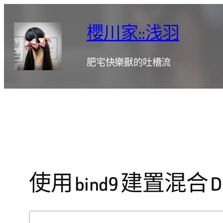
跳
至
櫻川家::浅羽
主
要
肥宅快樂獸的吐槽流
內
容
使用 bind9 建置混合 DNS（