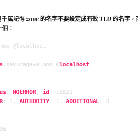
萬千萬記得
zone
的名字不要設定成有效
TLD
的名字
，
一個：
moe @localhost 

s
.sakuragawa
.moe
 @
localhost
us
: 
NOERROR
, 
id
: 15821

R
: 1, 
AUTHORITY
: 1, 
ADDITIONAL
: 3

96
