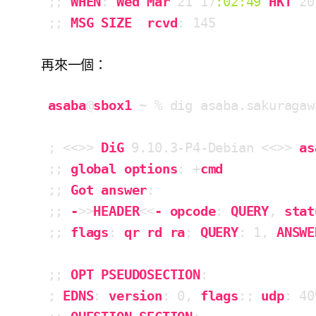
;; 
WHEN
: 
Wed
Mar
 21 17
:02
:49
HKT
 20
;; 
MSG
SIZE
rcvd
: 145
再來一個：
asaba
@
sbox1
 ~ % dig asaba.sakuragaw
; <<>> 
DiG
 9
.10
.3-P4-Debian
 <<>> 
as
;; 
global
options
: +
cmd
;; 
Got
answer
:

;; 
-
>>
HEADER
<<
-
opcode
: 
QUERY
, 
stat
;; 
flags
: 
qr
rd
ra
; 
QUERY
: 1, 
ANSWE
;; 
OPT
PSEUDOSECTION
:

; 
EDNS
: 
version
: 0, 
flags
:; 
udp
: 40