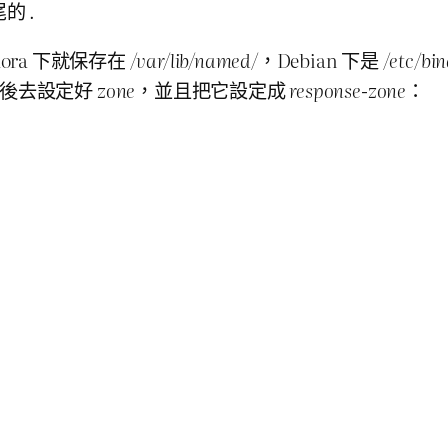
尾的
.
ra 下就保存在
/var/lib/named/
，Debian 下是
/etc/bin
後去設定好
zone
，並且把它設定成
response-zone
：