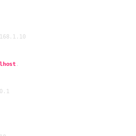
168
.1
.10
lhost
.

0
.1