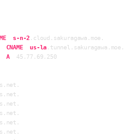
ME
s-n-2
.cloud
.sakuragawa
.moe
CNAME
us-la
.tunnel
.sakuragawa
.moe
A
  45
.77
.69
.250
s
.net
.

s
.net
.

s
.net
.

s
.net
.

s
.net
.

s
.net
.
