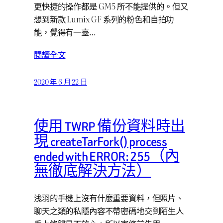
更快捷的操作都是 GM5 所不能提供的。但又
想到新款 Lumix GF 系列的粉色和自拍功
能，覺得有一臺…
閱讀全文
2020 年 6 月 22 日
使用 TWRP 備份資料時出
現 createTarFork() process
ended with ERROR: 255（內
無徹底解決方法）
浅羽的手機上沒有什麼重要資料，但照片、
聊天之類的私隱內容不帶密碼地交到陌生人