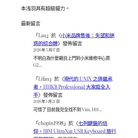
本浅羽具有超級貓力。
最新留言
「
Lau
」於〈
小米品牌售後：失望和迷
惑的綜合體
〉發佈留言
2026 年 5 月 17 日
不明白為什麼親自上門到小米維修中心買
G2…
「
Lifan
」於〈
現代的 UNIX 之道繼承
者，HHKB Professional 大家庭全入
手
〉發佈留言
2026 年 1 月 21 日
可惜了 目前我完全找不到 Vim, HH…
「
chopin1998
」於〈
七列鍵盤的信
仰，IBM UltraNav USB Keyboard 旅行