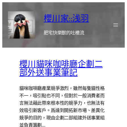
跳
至
櫻川家::浅羽
主
要
肥宅快樂獸的吐槽流
內
容
櫻川貓咪咖啡廳企劃二
部外送事業筆記
貓咪咖啡廳產業競爭激烈，雖然每隻貓性格
不一，吸引點也不同，但對於一般消費者而
言無法藉此帶來根本性的競爭力，也無法有
效吸引新客戶。爲達到開拓新市場、差異化
競爭的目的，現由企劃二部組建外送事業組
並負責籌劃…