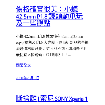
價格確實很美：小蟻
42.5mm f/1.8 鏡頭動爪玩
及一些觀點
小蟻 42.5mm f/1.8 鏡頭擁有 85mm(35mm
eqv.) 視角及 f/1.8 大光圈，同時近新品的普遍
流通價格卻只要 CNY 300 不到，堪稱是 MFT
最便宜人像鏡頭，並且網路上「…
閱讀全文
2020 年 8 月 3 日
斷捨離 | 索尼 SONY Xperia 1