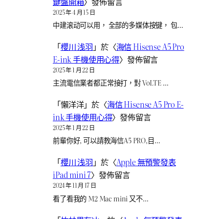
鍵盤開箱
〉發佈留言
2025 年 4 月 15 日
中建滚动可以用， 全部的多媒体按键， 包…
「
櫻川 浅羽
」於〈
海信 Hisense A5 Pro
E-ink 手機使用心得
〉發佈留言
2025 年 1 月 22 日
主流電信業者都正常接打，對 VoLTE …
「
懶洋洋
」於〈
海信 Hisense A5 Pro E-
ink 手機使用心得
〉發佈留言
2025 年 1 月 22 日
前輩你好, 可以請教海信A5 PRO,目…
「
櫻川 浅羽
」於〈
Apple 無預警發表
iPad mini 7
〉發佈留言
2024 年 11 月 17 日
看了看我的 M2 Mac mini 又不…