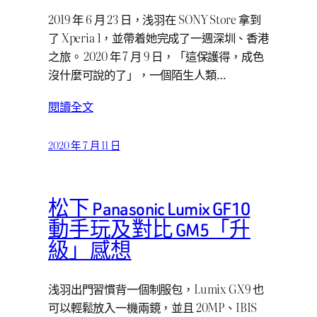
2019 年 6 月 23 日，浅羽在 SONY Store 拿到
了 Xperia 1，並帶着她完成了一週深圳、香港
之旅。 2020 年 7 月 9 日，「這保護得，成色
沒什麼可說的了」，一個陌生人類…
閱讀全文
2020 年 7 月 11 日
松下 Panasonic Lumix GF10
動手玩及對比 GM5「升
級」感想
浅羽出門習慣背一個制服包，Lumix GX9 也
可以輕鬆放入一機兩鏡，並且 20MP、IBIS