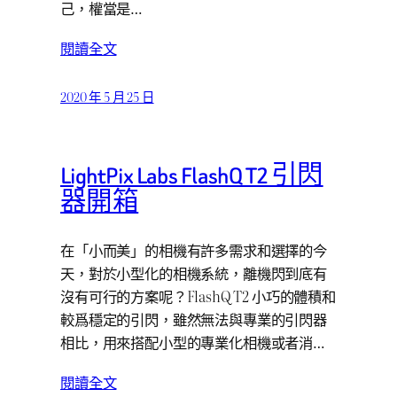
己，權當是…
閱讀全文
2020 年 5 月 25 日
LightPix Labs FlashQ T2 引閃
器開箱
在「小而美」的相機有許多需求和選擇的今
天，對於小型化的相機系統，離機閃到底有
沒有可行的方案呢？FlashQ T2 小巧的體積和
較爲穩定的引閃，雖然無法與專業的引閃器
相比，用來搭配小型的專業化相機或者消…
閱讀全文