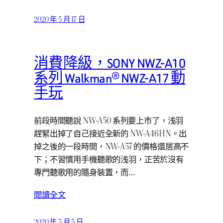
2020 年 5 月 17 日
消費降級，SONY NWZ-A10
系列 Walkman® NWZ-A17 動
手玩
前段時間聽說 NW-A50 系列要上市了，浅羽
趕緊出掉了自己接近全新的 NW-A46HN。出
掉之後的一段時間，NW-A57 的價格還居高不
下；不習慣用手機聽歌的浅羽，正苦於沒有
專門聽歌用的隨身裝置，而…
閱讀全文
2020 年 5 月 5 日