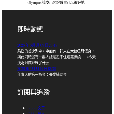
Olympus 這支小閃燈確實可以很好地…
即時動態
2026 年 6月 月 09 日 23:45
乘搭的普速列車，車廂有一群人在大談吸菸傷身，
與此同時還有一群人總是忍不住煙霧繚繞……#今天
浅羽到底經歷了什麼
2026 年 5月 月 14 日 18:30
年青人的第一桶金：失業補助金
訂閱與追蹤
RSS – 文章
RSS – 留言