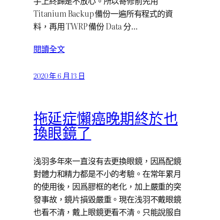
手上終歸是不放心。所以寄修前先用
Titanium Backup 備份一遍所有程式的資
料，再用 TWRP 備份 Data 分…
閱讀全文
2020 年 6 月 13 日
拖延症懶癌晚期終於也
換眼鏡了
浅羽多年來一直沒有去更換眼鏡，因爲配鏡
對體力和精力都是不小的考驗。在常年累月
的使用後，因爲膠框的老化，加上嚴重的突
發事故，鏡片損毀嚴重。現在浅羽不戴眼鏡
也看不清，戴上眼鏡更看不清。只能說服自