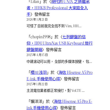
「
Lifan
」於〈
現代的 UNIX 之道繼承
者，HHKB Professional 大家庭全入
手
〉發佈留言
2026 年 1 月 21 日
可惜了 目前我完全找不到 Vim, HH…
「
chopin1998
」於〈
七列鍵盤的信
仰，IBM UltraNav USB Keyboard 旅行
鍵盤開箱
〉發佈留言
2025 年 4 月 15 日
中建滚动可以用， 全部的多媒体按键， 包…
「
櫻川 浅羽
」於〈
海信 Hisense A5 Pro
E-ink 手機使用心得
〉發佈留言
2025 年 1 月 22 日
主流電信業者都正常接打，對 VoLTE …
「
懶洋洋
」於〈
海信 Hisense A5 Pro E-
ink 手機使用心得
〉發佈留言