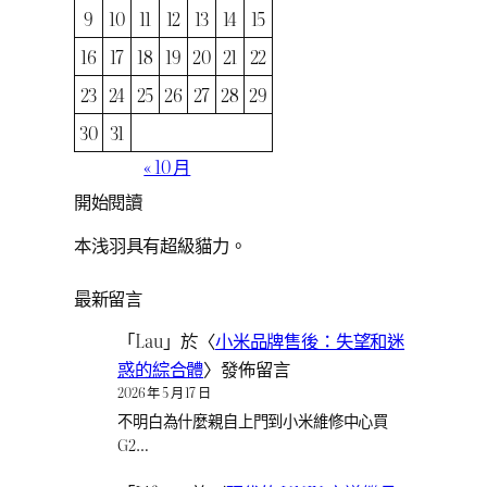
9
10
11
12
13
14
15
16
17
18
19
20
21
22
23
24
25
26
27
28
29
30
31
« 10 月
開始閱讀
本浅羽具有超級貓力。
最新留言
「
Lau
」於〈
小米品牌售後：失望和迷
惑的綜合體
〉發佈留言
2026 年 5 月 17 日
不明白為什麼親自上門到小米維修中心買
G2…