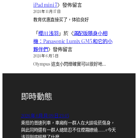
iPad mini 7
〉發佈留言
2024 年 11 月 17 日
教育优惠直接买了，体验良好
「
櫻川 浅羽
」於〈
滿配版隨身小相
機：Panasonic Lumix GM5 和它的小
夥伴們
〉發佈留言
2024 年 6 月 5 日
Olympus 這支小閃燈確實可以很好地…
即時動態
2026 年 6月 月 09 日 23:45
乘搭的普速列車，車廂有一群人在大談吸菸傷身，
與此同時還有一群人總是忍不住煙霧繚繞……#今天
浅羽到底經歷了什麼