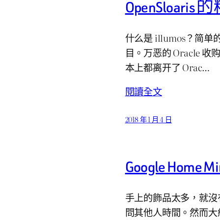
OpenSloar
什么是 illumos？简单的
目。万恶的 Oracle 收购
本上都离开了 Orac…
閱讀全文
2018 年 1 月 4 日
Google Home M
手上的飾品太多，就沒
問其他人時間。然而大