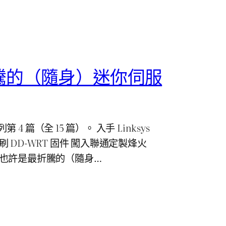
騰的（隨身）迷你伺服
 篇（全 15 篇）。 入手 Linksys
P，刷 DD-WRT 固件 闖入聯通定製烽火
6） 也許是最折騰的（隨身…