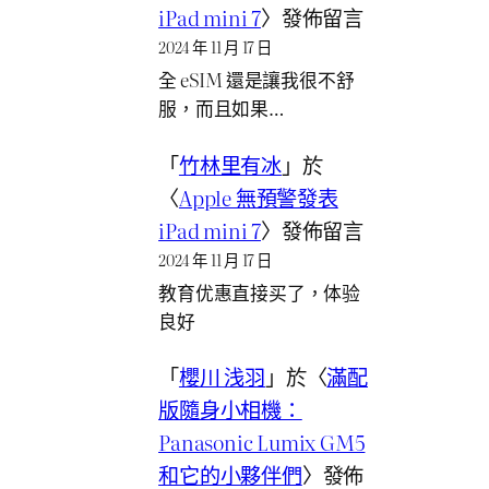
iPad mini 7
〉發佈留言
2024 年 11 月 17 日
全 eSIM 還是讓我很不舒
服，而且如果…
「
竹林里有冰
」於
〈
Apple 無預警發表
iPad mini 7
〉發佈留言
2024 年 11 月 17 日
教育优惠直接买了，体验
良好
「
櫻川 浅羽
」於〈
滿配
版隨身小相機：
Panasonic Lumix GM5
和它的小夥伴們
〉發佈