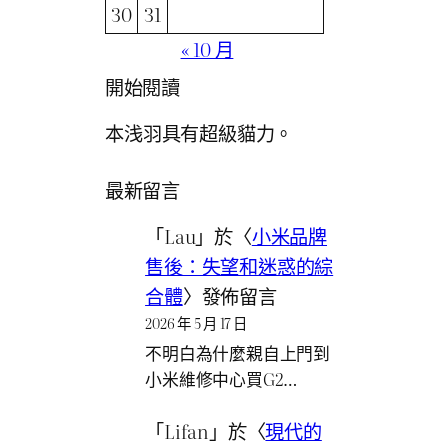
30
31
« 10 月
開始閱讀
本浅羽具有超級貓力。
最新留言
「
Lau
」於〈
小米品牌
售後：失望和迷惑的綜
合體
〉發佈留言
2026 年 5 月 17 日
不明白為什麼親自上門到
小米維修中心買G2…
「
Lifan
」於〈
現代的