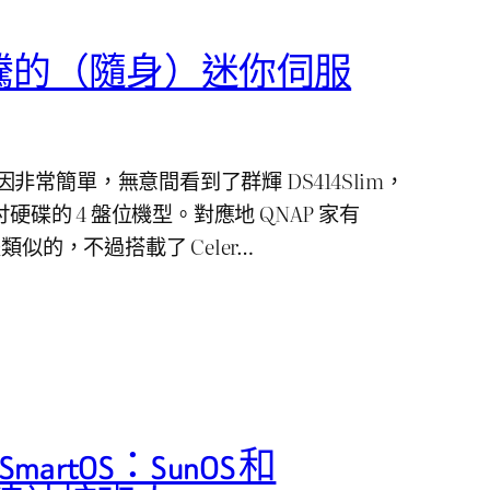
騰的（隨身）迷你伺服
常簡單，無意間看到了群輝 DS414Slim，
吋硬碟的 4 盤位機型。對應地 QNAP 家有
類似的，不過搭載了 Celer…
和 SmartOS：SunOS 和