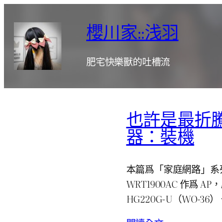
跳
至
櫻川家::浅羽
主
要
肥宅快樂獸的吐槽流
內
容
也許是最折
器：裝機
本篇爲「家庭網路」系列第 5
WRT1900AC 作爲 A
HG220G-U（WO-3