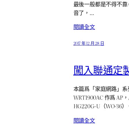
最後一般都是不得不靠 O
音了，…
閱讀全文
2017 年 12 月 28 日
闖入聯通定製烽火
本篇爲「家庭網路」系列第 2
WRT1900AC 作爲 A
HG220G-U（WO-3
閱讀全文