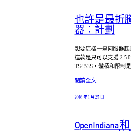
也許是最折
器：計劃
想要這樣一臺伺服器起因非
這款是只可以支援 2.5 
TS453S，體積和限制是
閱讀全文
2018 年 1 月 25 日
OpenIndiana 