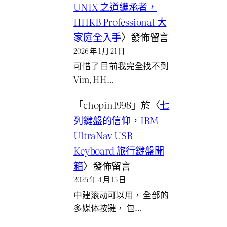
UNIX 之道繼承者，
HHKB Professional 大
家庭全入手
〉發佈留言
2026 年 1 月 21 日
可惜了 目前我完全找不到
Vim, HH…
「
chopin1998
」於〈
七
列鍵盤的信仰，IBM
UltraNav USB
Keyboard 旅行鍵盤開
箱
〉發佈留言
2025 年 4 月 15 日
中建滚动可以用， 全部的
多媒体按键， 包…