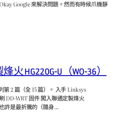
kay Google 來解決問題。然而有時候爪機靜
 HG220G-U（WO-36）
 篇（全 15 篇）。 入手 Linksys
P，刷 DD-WRT 固件 闖入聯通定製烽火
6） 也許是最折騰的（隨身…