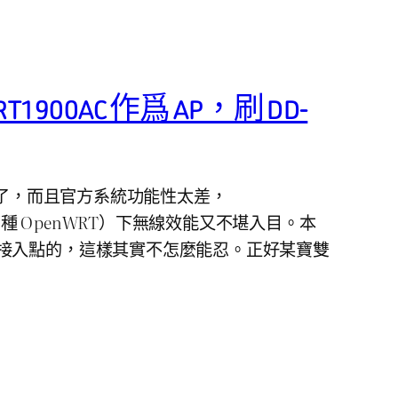
WRT1900AC 作爲 AP，刷 DD-
穩定了，而且官方系統功能性太差，
的那種 OpenWRT）下無線效能又不堪入目。本
接入點的，這樣其實不怎麼能忍。正好某寶雙