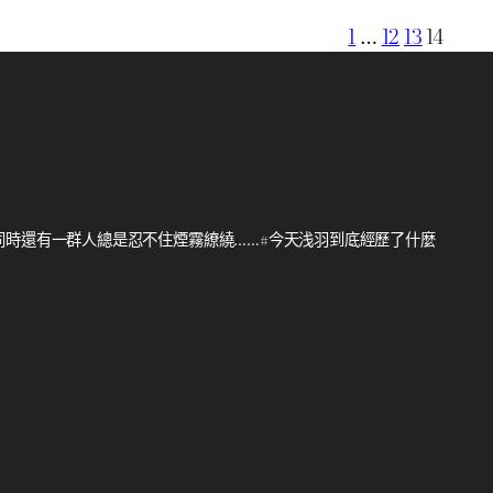
1
…
12
13
14
同時還有一群人總是忍不住煙霧繚繞……#今天浅羽到底經歷了什麼