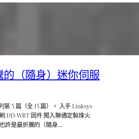
騰的（隨身）迷你伺服
 篇（全 15 篇）。 入手 Linksys
P，刷 DD-WRT 固件 闖入聯通定製烽火
6） 也許是最折騰的（隨身…