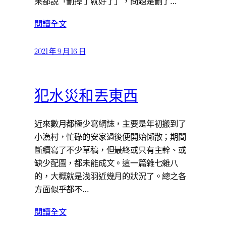
果都說「刪掉了就好了」，問題是刪了…
閱讀全文
2021 年 9 月 16 日
犯水災和丟東西
近來數月都極少寫網誌，主要是年初搬到了
小漁村，忙碌的安家過後便開始懶散；期間
斷續寫了不少草稿，但最終或只有主幹、或
缺少配圖，都未能成文。這一篇雜七雜八
的，大概就是浅羽近幾月的狀況了。總之各
方面似乎都不…
閱讀全文