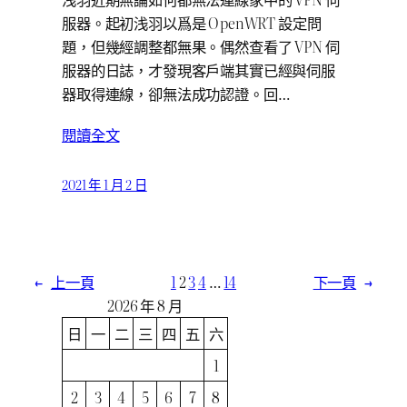
服器。起初浅羽以爲是 OpenWRT 設定問
題，但幾經調整都無果。偶然查看了 VPN 伺
服器的日誌，才發現客戶端其實已經與伺服
器取得連線，卻無法成功認證。回…
閱讀全文
2021 年 1 月 2 日
←
上一頁
1
2
3
4
…
14
下一頁
→
2026 年 8 月
日
一
二
三
四
五
六
1
2
3
4
5
6
7
8