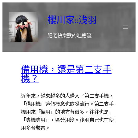
跳
至
櫻川家::浅羽
主
要
肥宅快樂獸的吐槽流
內
容
備用機，還是第二支手
機？
近年來，越來越多的人購入了第二支手機，
「備用機」這個概念也愈發流行。第二支手
機用來「備用」的地方有很多，往往也是
「專機專用」，區分用途。浅羽自己也在使
用多台裝置。