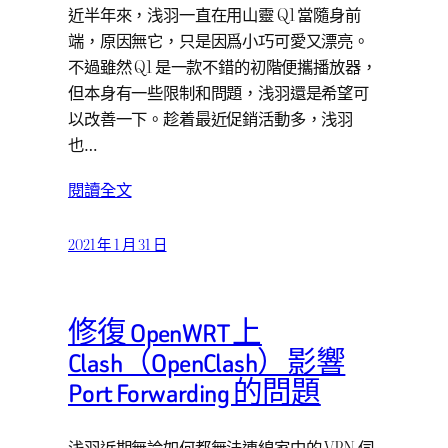
近半年來，浅羽一直在用山靈 Q1 當隨身前
端，原因無它，只是因爲小巧可愛又漂亮。
不過雖然 Q1 是一款不錯的初階便攜播放器，
但本身有一些限制和問題，浅羽還是希望可
以改善一下。趁着最近促銷活動多，浅羽
也…
閱讀全文
2021 年 1 月 31 日
修復 OpenWRT 上
Clash（OpenClash）影響
Port Forwarding 的問題
浅羽近期無論如何都無法連線家中的 VPN 伺