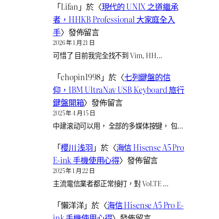
「
Lifan
」於〈
現代的 UNIX 之道繼承
者，HHKB Professional 大家庭全入
手
〉發佈留言
2026 年 1 月 21 日
可惜了 目前我完全找不到 Vim, HH…
「
chopin1998
」於〈
七列鍵盤的信
仰，IBM UltraNav USB Keyboard 旅行
鍵盤開箱
〉發佈留言
2025 年 4 月 15 日
中建滚动可以用， 全部的多媒体按键， 包…
「
櫻川 浅羽
」於〈
海信 Hisense A5 Pro
E-ink 手機使用心得
〉發佈留言
2025 年 1 月 22 日
主流電信業者都正常接打，對 VoLTE …
「
懶洋洋
」於〈
海信 Hisense A5 Pro E-
ink 手機使用心得
〉發佈留言