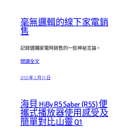
毫無邏輯的線下家電銷
售
記錄選購家電時銷售的一些神祕言論。
閱讀全文
2021 年 2 月 15 日
海貝 HiBy R5 Saber (R5S) 便
攜式播放器使用感受及
簡單對比山靈 Q1