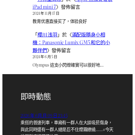
iPad mini 7
〉發佈留言
2024 年 11 月 17 日
教育优惠直接买了，体验良好
「
櫻川 浅羽
」於〈
滿配版隨身小相
機：Panasonic Lumix GM5 和它的小
夥伴們
〉發佈留言
2024 年 6 月 5 日
Olympus 這支小閃燈確實可以很好地…
即時動態
2026 年 6月 月 09 日 23:45
乘搭的普速列車，車廂有一群人在大談吸菸傷身，
與此同時還有一群人總是忍不住煙霧繚繞……#今天