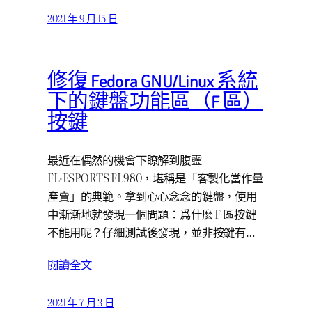
2021 年 9 月 15 日
修復 Fedora GNU/Linux 系統
下的鍵盤功能區（F 區）
按鍵
最近在偶然的機會下瞭解到腹靈
FL·ESPORTS FL980，堪稱是「客製化當作量
產賣」的典範。拿到心心念念的鍵盤，使用
中漸漸地就發現一個問題：爲什麼 F 區按鍵
不能用呢？仔細測試後發現，並非按鍵有…
閱讀全文
2021 年 7 月 3 日