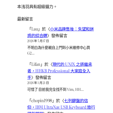
本浅羽具有超級貓力。
最新留言
「
Lau
」於〈
小米品牌售後：失望和迷
惑的綜合體
〉發佈留言
2026 年 5 月 17 日
不明白為什麼親自上門到小米維修中心買
G2…
「
Lifan
」於〈
現代的 UNIX 之道繼承
者，HHKB Professional 大家庭全入
手
〉發佈留言
2026 年 1 月 21 日
可惜了 目前我完全找不到 Vim, HH…
「
chopin1998
」於〈
七列鍵盤的信
仰，IBM UltraNav USB Keyboard 旅行