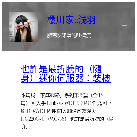
跳
至
櫻川家::浅羽
主
要
肥宅快樂獸的吐槽流
內
容
也許是最折騰的（隨
身）迷你伺服器：裝機
本篇爲「家庭網路」系列第 5 篇（全 15
篇）。 入手 Linksys WRT1900AC 作爲 AP，
刷 DD-WRT 固件 闖入聯通定製烽火
HG220G-U（WO-36） 也許是最折騰的（隨
身…