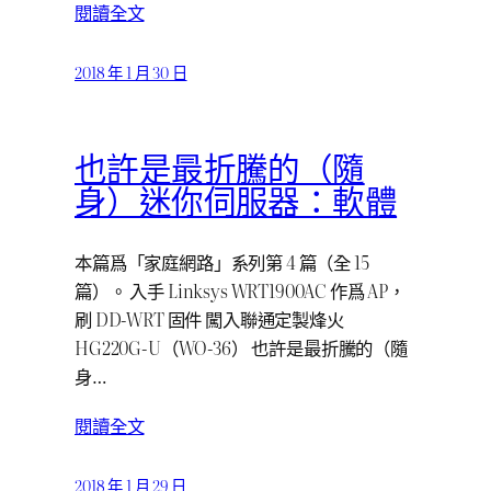
閱讀全文
2018 年 1 月 30 日
也許是最折騰的（隨
身）迷你伺服器：軟體
本篇爲「家庭網路」系列第 4 篇（全 15
篇）。 入手 Linksys WRT1900AC 作爲 AP，
刷 DD-WRT 固件 闖入聯通定製烽火
HG220G-U（WO-36） 也許是最折騰的（隨
身…
閱讀全文
2018 年 1 月 29 日