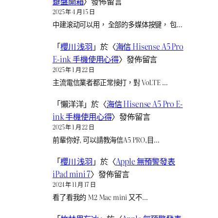
鍵盤開箱
〉發佈留言
2025 年 4 月 15 日
中建滚动可以用， 全部的多媒体按键， 包…
「
櫻川 浅羽
」於〈
海信 Hisense A5 Pro
E-ink 手機使用心得
〉發佈留言
2025 年 1 月 22 日
主流電信業者都正常接打，對 VoLTE …
「
懶洋洋
」於〈
海信 Hisense A5 Pro E-
ink 手機使用心得
〉發佈留言
2025 年 1 月 22 日
前輩你好, 可以請教海信A5 PRO,目…
「
櫻川 浅羽
」於〈
Apple 無預警發表
iPad mini 7
〉發佈留言
2024 年 11 月 17 日
看了看我的 M2 Mac mini 又不…