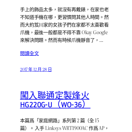
手上的飾品太多，就沒有再戴錶，在家也老
不知道手機在哪，更習慣問其他人時間。然
而大約笈川家的女孩子們在家都不太喜歡看
爪機，最後一般都是不得不靠 Okay Google
來解決問題。然而有時候爪機靜音了，…
閱讀全文
2017 年 12 月 28 日
闖入聯通定製烽火
HG220G-U（WO-36）
本篇爲「家庭網路」系列第 2 篇（全 15
篇）。 入手 Linksys WRT1900AC 作爲 AP，