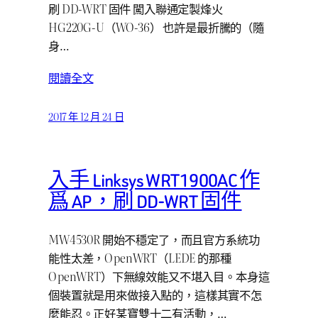
刷 DD-WRT 固件 闖入聯通定製烽火
HG220G-U（WO-36） 也許是最折騰的（隨
身…
閱讀全文
2017 年 12 月 24 日
入手 Linksys WRT1900AC 作
爲 AP，刷 DD-WRT 固件
MW4530R 開始不穩定了，而且官方系統功
能性太差，OpenWRT（LEDE 的那種
OpenWRT）下無線效能又不堪入目。本身這
個裝置就是用來做接入點的，這樣其實不怎
麼能忍。正好某寶雙十二有活動，…