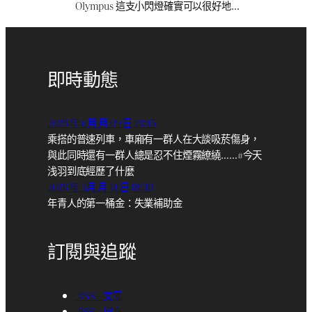
Olympus 這支小閃燈確實可以很好地…
即時動態
2026 年 6月 月 09 日 23:45
乘搭的普速列車，車廂有一群人在大談吸菸傷身，
與此同時還有一群人總是忍不住煙霧繚繞……#今天
浅羽到底經歷了什麼
2026 年 5月 月 14 日 18:30
年青人的第一桶金：失業補助金
訂閱與追蹤
RSS – 文章
RSS – 留言