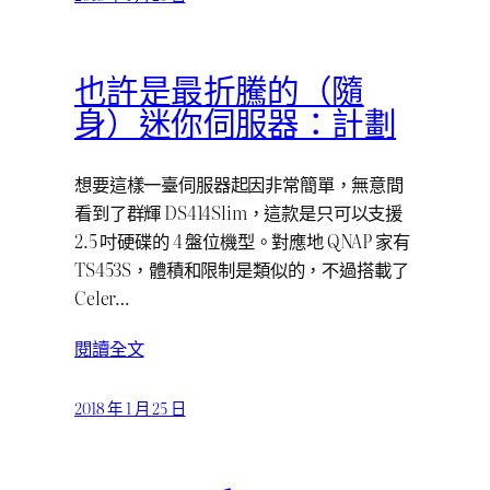
也許是最折騰的（隨
身）迷你伺服器：計劃
想要這樣一臺伺服器起因非常簡單，無意間
看到了群輝 DS414Slim，這款是只可以支援
2.5 吋硬碟的 4 盤位機型。對應地 QNAP 家有
TS453S，體積和限制是類似的，不過搭載了
Celer…
閱讀全文
2018 年 1 月 25 日