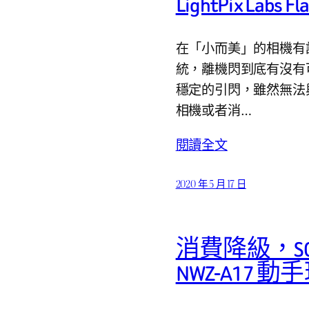
LightPix Lab
在「小而美」的相機有
統，離機閃到底有沒有可行
穩定的引閃，雖然無法
相機或者消…
閱讀全文
2020 年 5 月 17 日
消費降級，SONY 
NWZ-A17 動