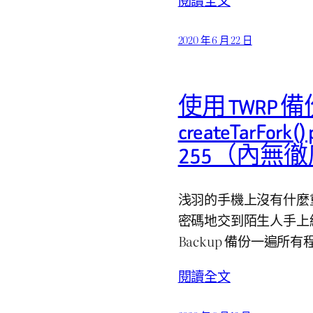
2020 年 6 月 22 日
使用 TWRP
createTarFork()
255（內無
浅羽的手機上沒有什麼
密碼地交到陌生人手上終
Backup 備份一遍所有程
閱讀全文