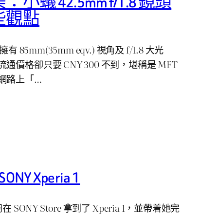
蟻 42.5mm f/1.8 鏡頭
些觀點
頭擁有 85mm(35mm eqv.) 視角及 f/1.8 大光
價格卻只要 CNY 300 不到，堪稱是 MFT
網路上「…
NY Xperia 1
浅羽在 SONY Store 拿到了 Xperia 1，並帶着她完