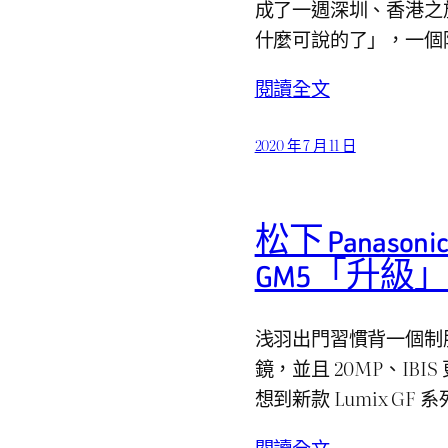
成了一週深圳、香港之旅。
什麼可說的了」，一個
閱讀全文
2020 年 7 月 11 日
松下 Panason
GM5「升級
浅羽出門習慣背一個制服包
鏡，並且 20MP、IB
想到新款 Lumix G
閱讀全文