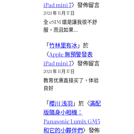
iPad mini 7
〉發佈留言
2024 年 11 月 17 日
全 eSIM 還是讓我很不舒
服，而且如果…
「
竹林里有冰
」於
〈
Apple 無預警發表
iPad mini 7
〉發佈留言
2024 年 11 月 17 日
教育优惠直接买了，体验
良好
「
櫻川 浅羽
」於〈
滿配
版隨身小相機：
Panasonic Lumix GM5
和它的小夥伴們
〉發佈