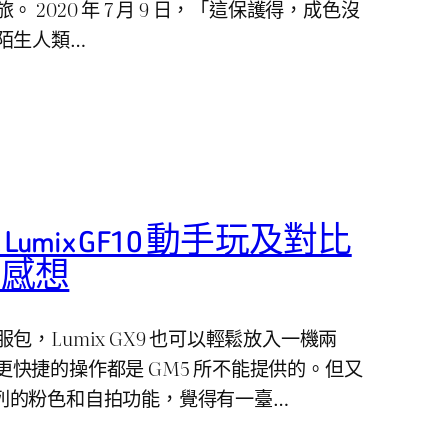
 2020 年 7 月 9 日，「這保護得，成色沒
陌生人類…
ic Lumix GF10 動手玩及對比
」感想
，Lumix GX9 也可以輕鬆放入一機兩
IS 更快捷的操作都是 GM5 所不能提供的。但又
F 系列的粉色和自拍功能，覺得有一臺…