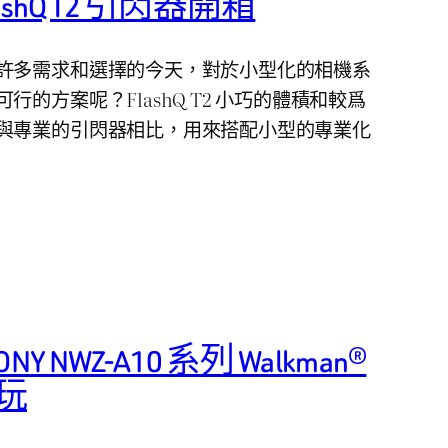
s FlashQ T2 引閃器開箱
許多需求和選擇的今天，對於小型化的相機系
的方案呢？FlashQ T2 小巧的體積和較爲
與專業的引閃器相比，用來搭配小型的專業化
NWZ-A10 系列 Walkman®
手玩