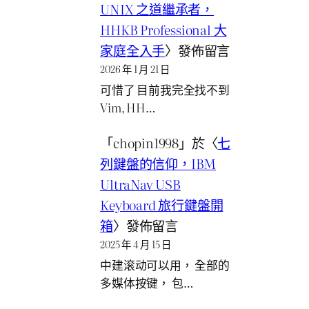
UNIX 之道繼承者，
HHKB Professional 大
家庭全入手
〉發佈留言
2026 年 1 月 21 日
可惜了 目前我完全找不到
Vim, HH…
「
chopin1998
」於〈
七
列鍵盤的信仰，IBM
UltraNav USB
Keyboard 旅行鍵盤開
箱
〉發佈留言
2025 年 4 月 15 日
中建滚动可以用， 全部的
多媒体按键， 包…