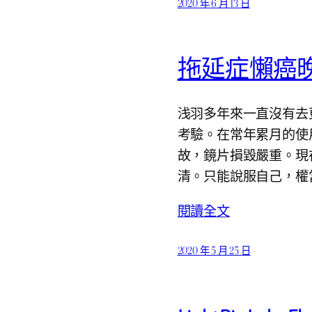
2020 年 6 月 13 日
拖延症懶癌
浅羽多年來一直沒有去
考驗。在常年累月的使
故，鏡片損毀嚴重。現
清。只能說服自己，權
閱讀全文
2020 年 5 月 25 日