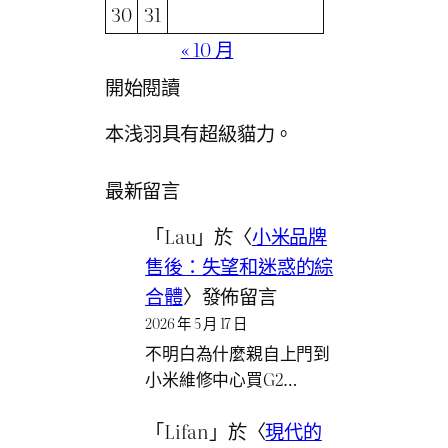
30
31
« 10 月
開始閱讀
本浅羽具有超級貓力。
最新留言
「
Lau
」於〈
小米品牌
售後：失望和迷惑的綜
合體
〉發佈留言
2026 年 5 月 17 日
不明白為什麼親自上門到
小米維修中心買G2…
「
Lifan
」於〈
現代的