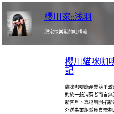
跳
至
櫻川家::浅羽
主
要
肥宅快樂獸的吐槽流
內
容
櫻川貓咪咖
記
貓咪咖啡廳產業競爭激
對於一般消費者而言無
新客戶。爲達到開拓新
外送事業組並負責籌劃