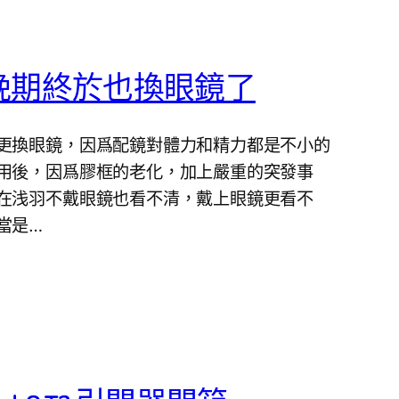
晚期終於也換眼鏡了
更換眼鏡，因爲配鏡對體力和精力都是不小的
用後，因爲膠框的老化，加上嚴重的突發事
在浅羽不戴眼鏡也看不清，戴上眼鏡更看不
當是…