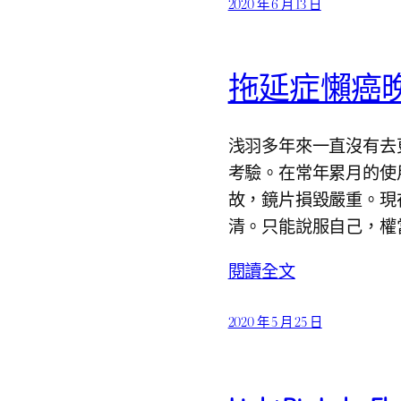
2020 年 6 月 13 日
拖延症懶癌
浅羽多年來一直沒有去
考驗。在常年累月的使
故，鏡片損毀嚴重。現
清。只能說服自己，權
閱讀全文
2020 年 5 月 25 日