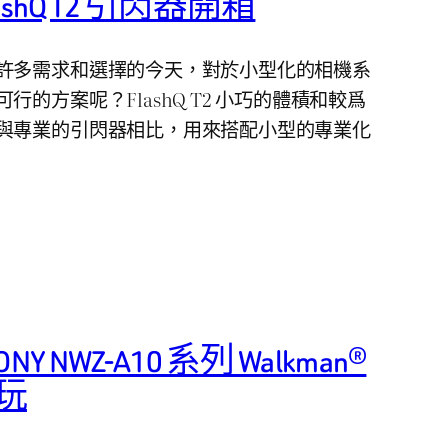
s FlashQ T2 引閃器開箱
許多需求和選擇的今天，對於小型化的相機系
的方案呢？FlashQ T2 小巧的體積和較爲
與專業的引閃器相比，用來搭配小型的專業化
NWZ-A10 系列 Walkman®
手玩