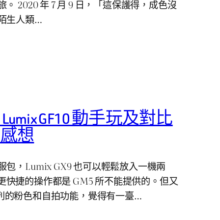
 2020 年 7 月 9 日，「這保護得，成色沒
陌生人類…
ic Lumix GF10 動手玩及對比
」感想
，Lumix GX9 也可以輕鬆放入一機兩
IS 更快捷的操作都是 GM5 所不能提供的。但又
F 系列的粉色和自拍功能，覺得有一臺…