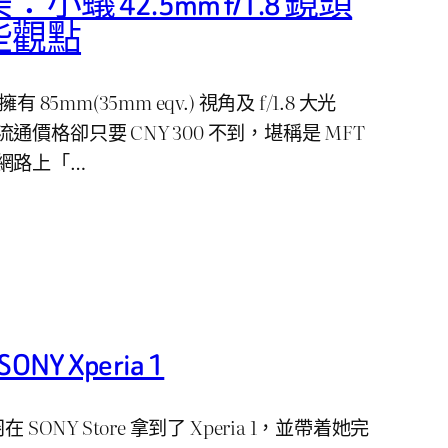
蟻 42.5mm f/1.8 鏡頭
些觀點
頭擁有 85mm(35mm eqv.) 視角及 f/1.8 大光
價格卻只要 CNY 300 不到，堪稱是 MFT
網路上「…
NY Xperia 1
浅羽在 SONY Store 拿到了 Xperia 1，並帶着她完