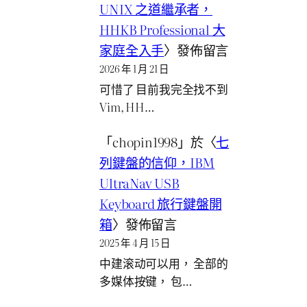
UNIX 之道繼承者，
HHKB Professional 大
家庭全入手
〉發佈留言
2026 年 1 月 21 日
可惜了 目前我完全找不到
Vim, HH…
「
chopin1998
」於〈
七
列鍵盤的信仰，IBM
UltraNav USB
Keyboard 旅行鍵盤開
箱
〉發佈留言
2025 年 4 月 15 日
中建滚动可以用， 全部的
多媒体按键， 包…