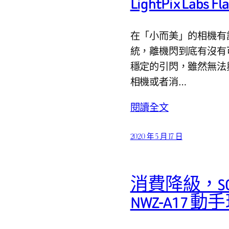
LightPix Lab
在「小而美」的相機有
統，離機閃到底有沒有可行
穩定的引閃，雖然無法
相機或者消…
閱讀全文
2020 年 5 月 17 日
消費降級，SONY 
NWZ-A17 動