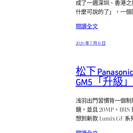
成了一週深圳、香港之旅。
什麼可說的了」，一個
閱讀全文
2020 年 7 月 11 日
松下 Panason
GM5「升級
浅羽出門習慣背一個制服包
鏡，並且 20MP、IB
想到新款 Lumix G
閱讀全文