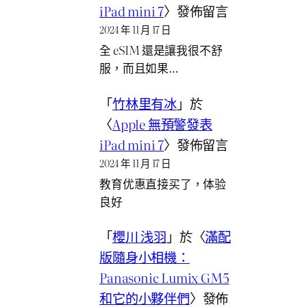
iPad mini 7
〉發佈留言
2024 年 11 月 17 日
全 eSIM 還是讓我很不舒
服，而且如果…
「
竹林里有冰
」於
〈
Apple 無預警發表
iPad mini 7
〉發佈留言
2024 年 11 月 17 日
教育优惠直接买了，体验
良好
「
櫻川 浅羽
」於〈
滿配
版隨身小相機：
Panasonic Lumix GM5
和它的小夥伴們
〉發佈