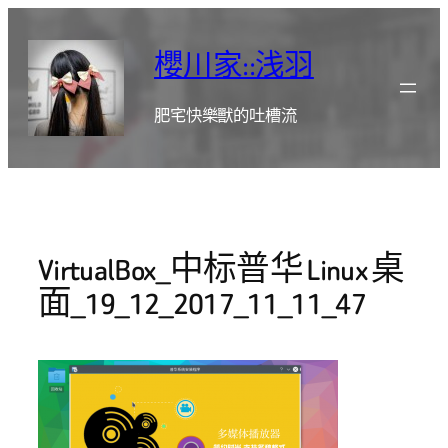
跳
至
櫻川家::浅羽
主
要
肥宅快樂獸的吐槽流
內
容
VirtualBox_中标普华 Linux 桌
面_19_12_2017_11_11_47