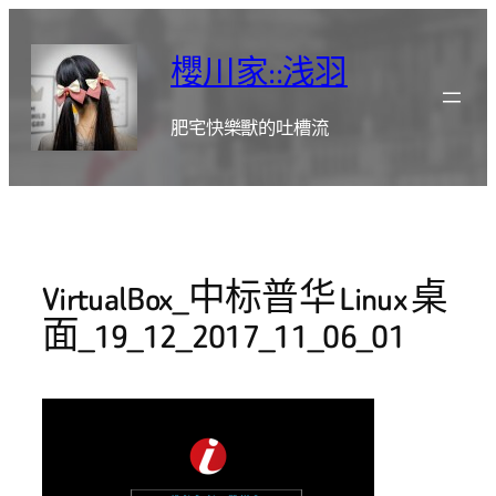
跳
至
櫻川家::浅羽
主
要
肥宅快樂獸的吐槽流
內
容
VirtualBox_中标普华 Linux 桌
面_19_12_2017_11_06_01