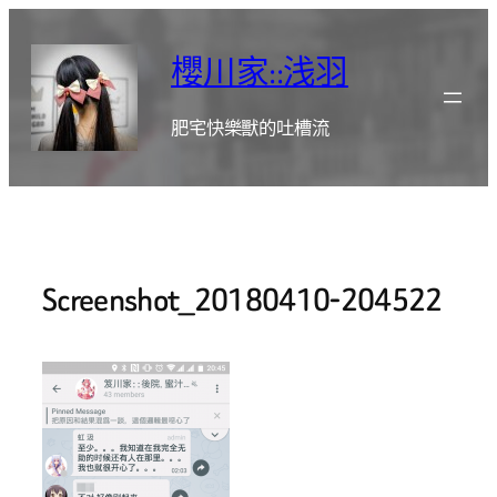
跳
至
櫻川家::浅羽
主
要
肥宅快樂獸的吐槽流
內
容
Screenshot_20180410-204522