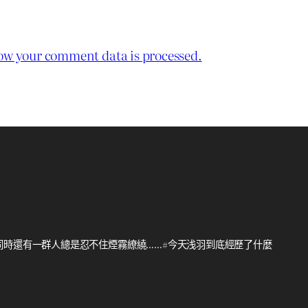
ow your comment data is processed.
同時還有一群人總是忍不住煙霧繚繞……#今天浅羽到底經歷了什麼