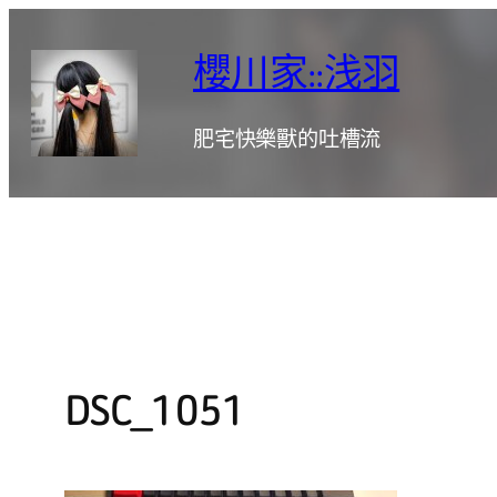
跳
至
櫻川家::浅羽
主
要
肥宅快樂獸的吐槽流
內
容
DSC_1051