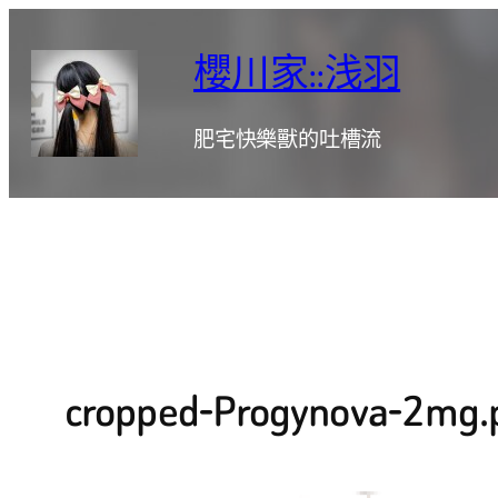
跳
至
櫻川家::浅羽
主
要
肥宅快樂獸的吐槽流
內
容
cropped-Progynova-2mg.