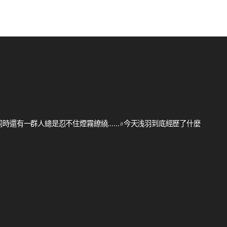
同時還有一群人總是忍不住煙霧繚繞……#今天浅羽到底經歷了什麼