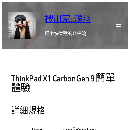
跳
至
櫻川家::浅羽
主
要
肥宅快樂獸的吐槽流
內
容
ThinkPad X1 Carbon Gen 9 簡單
體驗
詳細規格
Item
Configuration