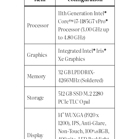
11th Generation Intel®
Core™ i7-1185G7 vPro®
Processor
Processor (3.00 GHz up
to 4.80 GHz)
Integrated Intel® Iris®
Graphics
Xe Graphics
32 GB LPDDR4X-
Memory
4266MHz (Soldered)
512 GB SSD M.2 2280
Storage
PCIe TLC Opal
14″ WUXGA (1920 x
1200), IPS, Anti-Glare,
Non-Touch, 100%sRGB,
Display
400 nits, LED Backlight,