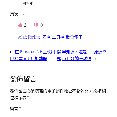
Laptop
頁次:
1
2
2
0
#SafeForLife
國產
工具控
數位電子
←
在 Proxmox VE 上使用
開
早知道，還是……原道醬
LXC 建置 UU 加速器
箱
/ YD30 簡單試聽
→
發佈留言
發佈留言必須填寫的電子郵件地址不會公開。
必填欄
位標示為
*
留言
*