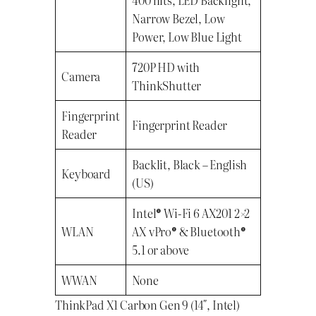
Narrow Bezel, Low
Power, Low Blue Light
720P HD with
Camera
ThinkShutter
Fingerprint
Fingerprint Reader
Reader
Backlit, Black – English
Keyboard
(US)
Intel® Wi-Fi 6 AX201 2×2
WLAN
AX vPro® & Bluetooth®
5.1 or above
WWAN
None
ThinkPad X1 Carbon Gen 9 (14″, Intel)