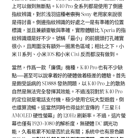
上可以做到無斷點。K40 Pro 全系列都是使用了側邊
指紋辨識，對於浅羽這種
老索狗
Sony 老用家來說很
是得討喜。側邊指紋辨識的好處之一是有準確的位置
標識，並且兼顧靈敏與準確，實際體驗比 Xperia 的指
紋辨識還是好不少。號稱「最小」的前鏡頭打孔確實
很小，且周圍沒有額外一圈黑色區域；相比之下，小
米 11 系列、小米 10S 和小米 Civi 反而都沒有做到。
當然，作爲一款「廉價」機種，K40 Pro 也有不少缺
點──甚至可以說拿着好的硬體做着極差的體驗。首先
是飽受詬病的 SD888 發熱問題，以 K40 Pro 上的散熱
自然是無法完全發揮其效能。不過浅羽對於 K40 Pro
的定位就是電話支付機，極少使用它玩大型遊戲，倒
也還算流暢。這當然同時也得益於宣傳的「三星 E4
AMOLED 硬性螢幕」的 120Hz 刷新率。不過，這片螢
幕也僅有 1920×1080 的解析度，無硬體 DC 調光功
能，久看易累不知是否於此有關；系統中也有原色顯