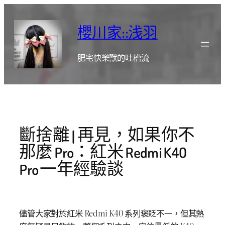
跳
至
櫻川家::浅羽
主
要
肥宅快樂獸的吐槽流
內
容
斷捨離 | 再見，如果你不
那麼 Pro：紅米 Redmi K40
Pro 一年經驗談
儘管大家對於紅米 Redmi K40 系列褒貶不一，但其熱