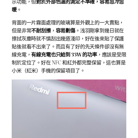
示功能，但
對於外部色溫的測定不準確，容易忽冷忽
暖
。
背面的一片霧面處理的玻璃算是外觀上的一大賣點，
但是非常
不耐刮擦
，
容易劃傷
。浅羽剛拿到幾日就在
擦拭灰塵時就不慎刮出幾道淺印，好在後來貼了保護
貼後就看不出來了。而且有了好的先天條件卻沒有無
線充電，
有線充電也只給到 33W 的功率
，應該是受限
制於定位了。好在 NFC 和紅外都完整保留，這也算是
小米（紅米）手機的保留項目了。