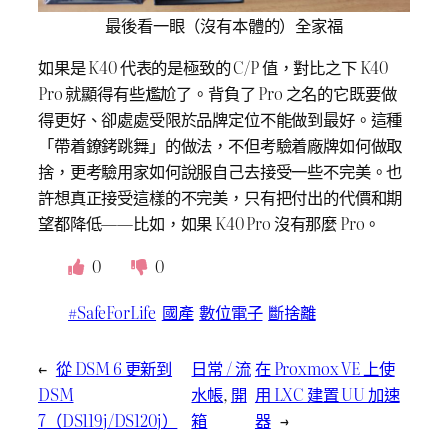
最後看一眼（沒有本體的）全家福
如果是 K40 代表的是極致的 C/P 值，對比之下 K40
Pro 就顯得有些尷尬了。背負了 Pro 之名的它既要做
得更好、卻處處受限於品牌定位不能做到最好。這種
「帶着鐐銬跳舞」的做法，不但考驗着廠牌如何做取
捨，更考驗用家如何說服自己去接受一些不完美。也
許想真正接受這樣的不完美，只有把付出的代價和期
望都降低——比如，如果 K40 Pro 沒有那麼 Pro。
0
0
#SafeForLife
國產
數位電子
斷捨離
←
從 DSM 6 更新到
日常 / 流
在 Proxmox VE 上使
DSM
水帳
, 
開
用 LXC 建置 UU 加速
7（DS119j/DS120j）
箱
器
→