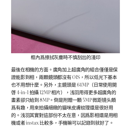
框內爲擦拭灰塵時不慎刮出的淺印
最後在相機的方面。廣角加上超廣角的組合僅僅是保
證能影到相，兩顆鏡頭都沒有 OIS，所以低光下基本
也不用想什麼。另外，主鏡頭是 64MP（日常使用開
啓 4-in-1 拍攝 12MP 相片），浅羽用得更多超廣角的
畫素卻只給到 8MP。倒是附贈一顆 5MP 微距镜头頗
爲有趣，用來拍攝細緻的貓咪皮膚紋理還是很好用
的。浅羽其實對這部份不太在意，因爲影相還是用相
機或者 instax 比較多，手機嘛可以記錄到就好了。