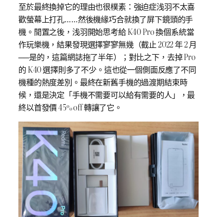
至於最終換掉它的理由也很樸素：強迫症浅羽不太喜
歡螢幕上打孔……然後機緣巧合就換了屏下鏡頭的手
機。閒置之後，浅羽開始思考給 K40 Pro 換個系統當
作玩樂機，結果發現選擇寥寥無幾（截止 2022 年 2 月
──是的，這篇網誌拖了半年）；對比之下，去掉 Pro
的 K40 選擇則多了不少。這也從一個側面反應了不同
機種的熱度差別。最終在新舊手機的過渡期結束時
候，還是決定「手機不需要可以給有需要的人」，最
終以首發價 45% off 轉讓了它。