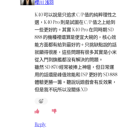
櫻川 浅羽
K40 可以說是只追求 C/P 值的純粹理性之
選，K40 Pro 則是試圖在 C/P 值之上給到
一些更好的。其實 K40 Pro 在同時期 SD
888 的機種裡還算是便宜大碗的，核心效
能方面都有給到最好的。只挑缺點說的話
就顯得很差，這些問題有很多其實是小米
從入門到旗艦都沒有解決的問題。
雖然 SD 870 經常被捧上神壇，但日常運
用的話還是峰值效能和 ISP 更好的 SD 888
體驗更勝一籌。聽說玩遊戲會有反效果，
但是我不玩所以沒關係 XD
Reply