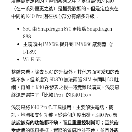
度無疑是足夠的。整個系列之中，定位最低的 K40
（在一系列優惠之後）是最受歡迎的。但是定位夾在
中間的 K40 Pro 則在核心部分有諸多升級：
SoC 由 Snapdragon 870 更換爲 Snapdragon
888
主鏡頭由 IMX582 提升到 IMX686 感測器（
f
=
1/1.89）
Wi-Fi 6E
整體來看，除去 SoC 的升級外，其他方面可感知的改
進不多。但考慮到 SD870 無法兩張 SIM 卡同時 5G 駐
網，再加上 K40 在發表之後一時竟難以購買，浅羽最
終還是選擇了「比較 Pro」的 K40 Pro。
浅羽是將 K40 Pro 作工具機用，主要解決電話、簡
訊、地圖和支付功能。從這個角度出發，K40 Pro 應
該說
該有的功能都不缺
，而且
重量控制尚可
；至於飽
受詬病的塑料邊框，實際的質感也並不差，並且外觀