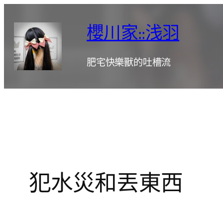
跳
至
櫻川家::浅羽
主
要
肥宅快樂獸的吐槽流
內
容
犯水災和丟東西