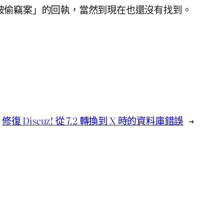
被偷竊案」的回執，當然到現在也還沒有找到。
修復 Discuz! 從 7.2 轉換到 X 時的資料庫錯誤
→