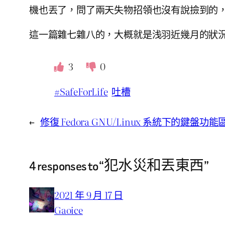
機也丟了，問了兩天失物招領也沒有說撿到的
這一篇雜七雜八的，大概就是浅羽近幾月的狀
3
0
#SafeForLife
吐槽
←
修復 Fedora GNU/Linux 系統下的鍵盤功
4 responses to “犯水災和丟東西”
2021 年 9 月 17 日
Gaoice