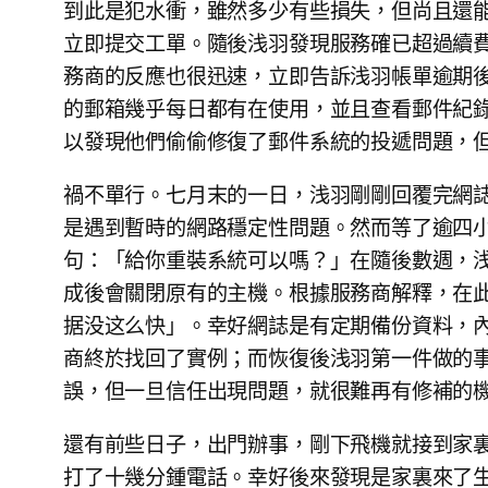
到此是犯水衝，雖然多少有些損失，但尚且還能
立即提交工單。隨後浅羽發現服務確已超過續費
務商的反應也很迅速，立即告訴浅羽帳單逾期後
的郵箱幾乎每日都有在使用，並且查看郵件紀錄
以發現他們偷偷修復了郵件系統的投遞問題，
禍不單行。七月末的一日，浅羽剛剛回覆完網誌上
是遇到暫時的網路穩定性問題。然而等了逾四
句：「給你重裝系統可以嗎？」在隨後數週，
成後會關閉原有的主機。根據服務商解釋，在
据没这么快」。幸好網誌是有定期備份資料，內
商終於找回了實例；而恢復後浅羽第一件做的
誤，但一旦信任出現問題，就很難再有修補的
還有前些日子，出門辦事，剛下飛機就接到家
打了十幾分鍾電話。幸好後來發現是家裏來了