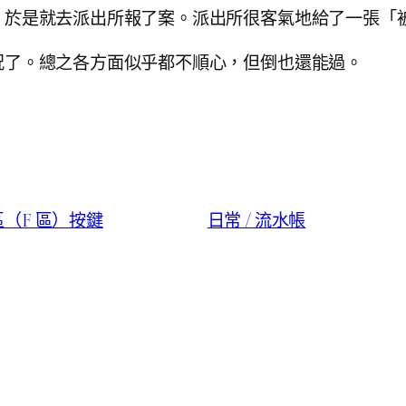
，於是就去派出所報了案。派出所很客氣地給了一張「
況了。總之各方面似乎都不順心，但倒也還能過。
能區（F 區）按鍵
日常 / 流水帳