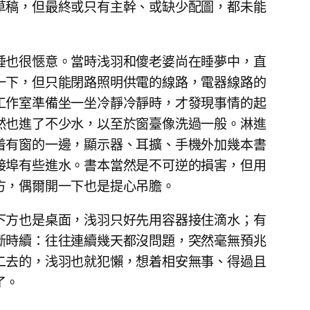
草稿，但最終或只有主幹、或缺少配圖，都未能
睡也很愜意。當時浅羽和傻老婆尚在睡夢中，直
一下，但只能閉路照明供電的線路，電器線路的
工作室準備坐一坐冷靜冷靜時，才發現事情的起
然也進了不少水，以至於窗臺像洗過一般。淋進
着有窗的一邊，顯示器、耳擴、手機外加幾本書
接埠有些進水。書本當然是不可逆的損害，但用
方，偶爾開一下也是提心吊膽。
下方也是桌面，浅羽只好先用容器接住滴水；有
斷時續：往往連續幾天都沒問題，突然毫無預兆
二去的，浅羽也就犯懶，想着相安無事、得過且
了。