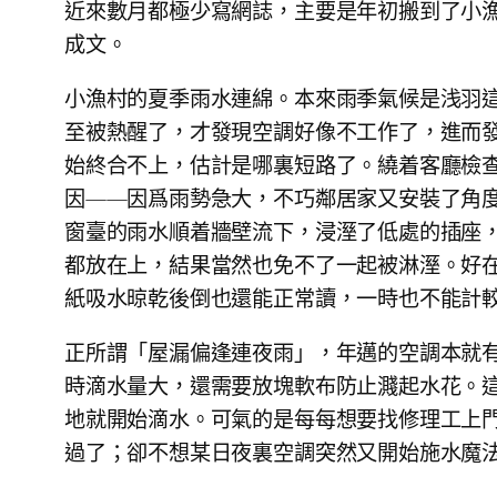
近來數月都極少寫網誌，主要是年初搬到了小
成文。
小漁村的夏季雨水連綿。本來雨季氣候是浅羽
至被熱醒了，才發現空調好像不工作了，進而
始終合不上，估計是哪裏短路了。繞着客廳檢
因——因爲雨勢急大，不巧鄰居家又安裝了角
窗臺的雨水順着牆壁流下，浸溼了低處的插座
都放在上，結果當然也免不了一起被淋溼。好
紙吸水晾乾後倒也還能正常讀，一時也不能計
正所謂「屋漏偏逢連夜雨」，年邁的空調本就
時滴水量大，還需要放塊軟布防止濺起水花。
地就開始滴水。可氣的是每每想要找修理工上
過了；卻不想某日夜裏空調突然又開始施水魔