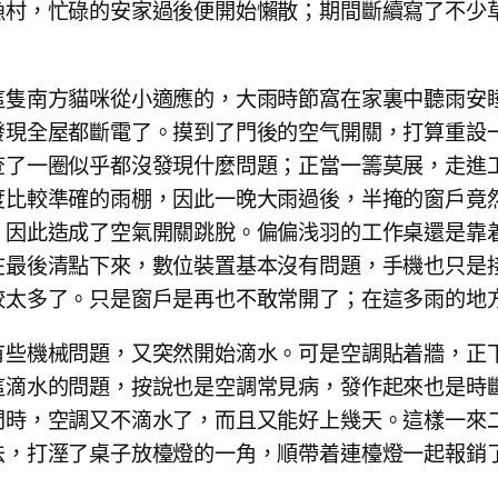
漁村，忙碌的安家過後便開始懶散；期間斷續寫了不少
這隻南方貓咪從小適應的，大雨時節窩在家裏中聽雨安
發現全屋都斷電了。摸到了門後的空气開關，打算重設
查了一圈似乎都沒發現什麼問題；正當一籌莫展，走進
度比較準確的雨棚，因此一晚大雨過後，半掩的窗戶竟
，因此造成了空氣開關跳脫。偏偏浅羽的工作桌還是靠
在最後清點下來，數位裝置基本沒有問題，手機也只是
較太多了。只是窗戶是再也不敢常開了；在這多雨的地
有些機械問題，又突然開始滴水。可是空調貼着牆，正
這滴水的問題，按說也是空調常見病，發作起來也是時
門時，空調又不滴水了，而且又能好上幾天。這樣一來
法，打溼了桌子放檯燈的一角，順帶着連檯燈一起報銷