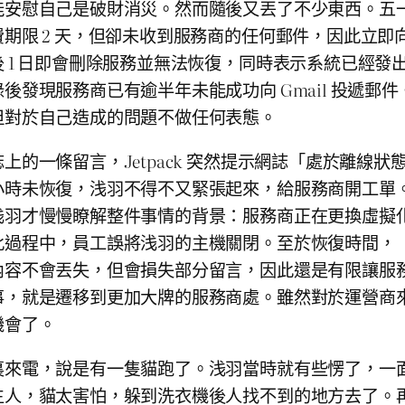
安慰自己是破財消災。然而隨後又丟了不少東西。五一剛
期限 2 天，但卻未收到服務商的任何郵件，因此立
 1 日即會刪除服務並無法恢復，同時表示系統已經發
後發現服務商已有逾半年未能成功向 Gmail 投遞郵
但對於自己造成的問題不做任何表態。
的一條留言，Jetpack 突然提示網誌「處於離線
小時未恢復，浅羽不得不又緊張起來，給服務商開工單
浅羽才慢慢瞭解整件事情的背景：服務商正在更換虛擬
此過程中，員工誤將浅羽的主機關閉。至於恢復時間，
容不會丟失，但會損失部分留言，因此還是有限讓服務商
事，就是遷移到更加大牌的服務商處。雖然對於運營商
機會了。
裏來電，說是有一隻貓跑了。浅羽當時就有些愣了，一
生人，貓太害怕，躲到洗衣機後人找不到的地方去了。