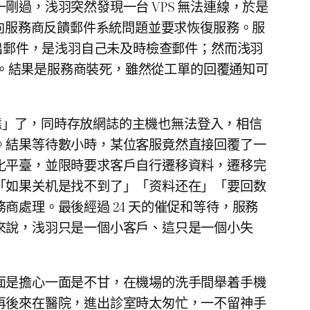
過，浅羽突然發現一台 VPS 無法連線，於是
即向服務商反饋郵件系統問題並要求恢復服務。服
出郵件，是浅羽自己未及時檢查郵件；然而浅羽
件。結果是服務商裝死，雖然從工單的回覆通知可
狀態」了，同時存放網誌的主機也無法登入，相信
。結果等待數小時，某位客服竟然直接回覆了一
化平臺，並限時要求客戶自行遷移資料，遷移完
「如果关机是找不到了」「资料还在」「要回数
處理。最後經過 24 天的催促和等待，服務
來說，浅羽只是一個小客戶、這只是一個小失
面是擔心一面是不甘，在機場的洗手間舉着手機
再後來在醫院，進出診室時太匆忙，一不留神手