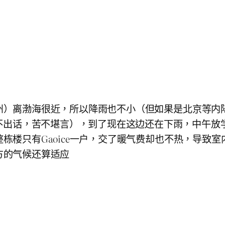
锦州）离渤海很近，所以降雨也不小（但如果是北京等内陆
不出话，苦不堪言），到了现在这边还在下雨，中午放
（整栋楼只有Gaoice一户，交了暖气费却也不热，导致室
北方的气候还算适应