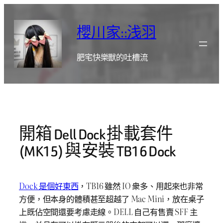
跳
至
櫻川家::浅羽
主
要
肥宅快樂獸的吐槽流
內
容
開箱 Dell Dock 掛載套件
(MK15) 與安裝 TB16 Dock
Dock 是個好東西
，TB16 雖然 IO 衆多、用起來也非常
方便，但本身的體積甚至超越了 Mac Mini，放在桌子
上既佔空間還要考慮走線。DELL 自己有售賣 SFF 主