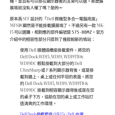
機，並且有可以掛在顯示器後的支架可以選。那麼擴
展塢就沒有人權了嗎？
是的。
原本爲 SFF 設計的「Dell 微機型多合一電腦底座」
MFS18 顯然是不能掛載擴展塢了。不過另有一款 MK-
15 可以選購，相對應的部件編號是
。官方
575-BBMZ
介紹中的相容性部分只提到了幾款較新的塢站：
使用 Dell 媒體插槽座掛載套件，將您的
Dell Dock-WD15, WD19, WD19TB &
WD19DC 輕鬆掛載到大部分的 Dell
UltraSharp 或 P 系列顯示器背後，或是掛
載到牆上、桌上或任何平坦的表面。將您
的 Dell Dock-WD15, WD19, WD19TB &
WD19DC 掛載到相容顯示器背後或是在您
的桌子下方，協助在您的桌上或工作站打
造清爽的工作環境。
Dell Dock掛載套件 (MK15) | Dell 台灣