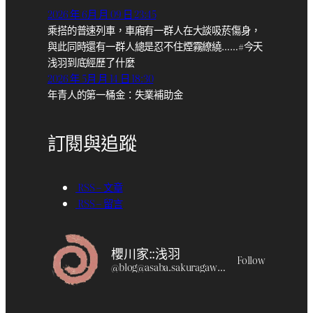
2026 年 6月 月 09 日 23:45
乘搭的普速列車，車廂有一群人在大談吸菸傷身，
與此同時還有一群人總是忍不住煙霧繚繞……#今天
浅羽到底經歷了什麼
2026 年 5月 月 14 日 18:30
年青人的第一桶金：失業補助金
訂閱與追蹤
RSS – 文章
RSS – 留言
櫻川家::浅羽
Follow
@
blog@asaba.sakuragawa.moe