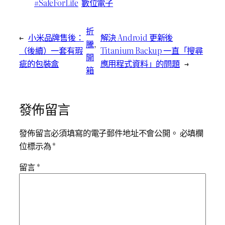
#SafeForLife
數位電子
折
←
小米品牌售後：
解決 Android 更新後
騰
, 
（後續）一套有瑕
Titanium Backup 一直「搜尋
開
疵的包裝盒
應用程式資料」的問題
→
箱
發佈留言
發佈留言必須填寫的電子郵件地址不會公開。
必填欄
位標示為
*
留言
*