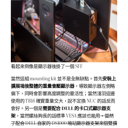
看起來倒像是顯示器後掛了一個 SFF
當然這組 mounting kit 並不是全無缺點。首先
安裝上
擴展塢後整體的重量會壓顯示器
，導致顯示器左側略
偏下，同時會影響高度調整的靈活性；當然淺羽這邊
使用的 TB16 確實重量交大，說不定換 NUC 的話反而
會好。另一個是
需要配合 DELL 的卡口式顯示器支
架
，當然螺絲夠長的話標準 VESA 應該也能用
，當然
了配合 DELL 自家的 DS1000 塢站顯示器支架來個雙
擴