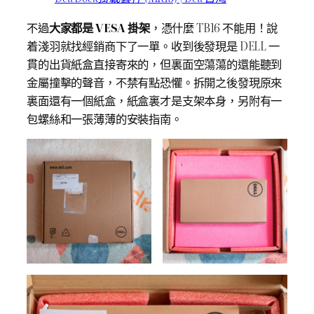
不過
大家都是 VESA 掛架
，憑什麼 TB16 不能用！說
着淺羽就找經銷商下了一單。收到後發現是 DELL 一
貫的出貨紙盒直接寄來的，但裏面空蕩蕩的還能聽到
金屬撞擊的聲音，不禁有點恐懼。拆開之後發現原來
裏面還有一個紙盒，紙盒裏才是支架本身，另附有一
包螺絲和一張薄薄的安裝指南。