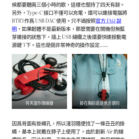
候都要聽兩三個小時的歌，這樣也堅持了四天有餘。
另外，Type-C 接口不僅可以充電，還可以連接電腦將
BTR3 作爲 USB DAC 使用。只不過按照
官方 FAQ 說
明
，如果韌體不是最新版本，那麼需要在開機但無藍
芽連接的狀態下，插上 USB 線纜之後還要快速按動電
源鍵 3 下。這也是個非常神奇的操作設定……
背夾當作理線器
掛在胸前還是很方便的
因爲背面有掛繩孔，所以淺羽隨便找了一條丑丑的掛
繩，基本上就戴在脖子上使用了。由於創新 Air 的線