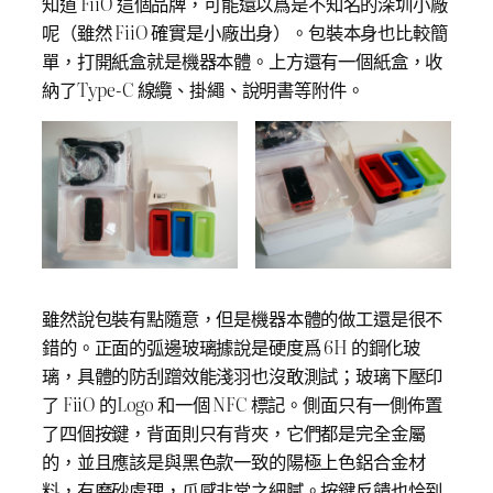
知道 FiiO 這個品牌，可能還以爲是不知名的深圳小廠
呢（雖然 FiiO 確實是小廠出身）。包裝本身也比較簡
單，打開紙盒就是機器本體。上方還有一個紙盒，收
納了Type-C 線纜、掛繩、說明書等附件。
雖然說包裝有點隨意，但是機器本體的做工還是很不
錯的。正面的弧邊玻璃據說是硬度爲 6H 的鋼化玻
璃，具體的防刮蹭效能淺羽也沒敢測試；玻璃下壓印
了 FiiO 的Logo 和一個 NFC 標記。側面只有一側佈置
了四個按鍵，背面則只有背夾，它們都是完全金屬
的，並且應該是與黑色款一致的陽極上色鋁合金材
料，有磨砂處理，爪感非常之細膩。按鍵反饋也恰到