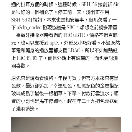
通的掛耳方便的時候。這種時候，SBH-56 接創新 Air
是很好的一個補充了。停工前一天，淺羽正在用
SBH-56 打視訊，本來也是相安無事，但爪欠看了一
下 a2dp_codec 發現協議是 SBC。想想之前說多添置
一臺藍牙接收器時看過的 FiiO uBTR，價格不過百餘
元，也可以支援到 aptX，外形又小巧好看。不過既然
筆電和隨身的播放器都支援 LDAC，所以不如加點錢
上 FiiO BTR3 了，而且外觀上有玻璃的一面也更討淺
羽喜歡。
原先只是說看看價格，年後再買；但官方本來只有黑
色款，最近卻追加了幸運紅色，紅黑配色的金屬搭配
玻璃成爲了最後一根稻草。下單、付款行雲流水；順
豐的小哥也是馬不停蹄地，趕在年二十九把包裹送到
了淺羽這邊。