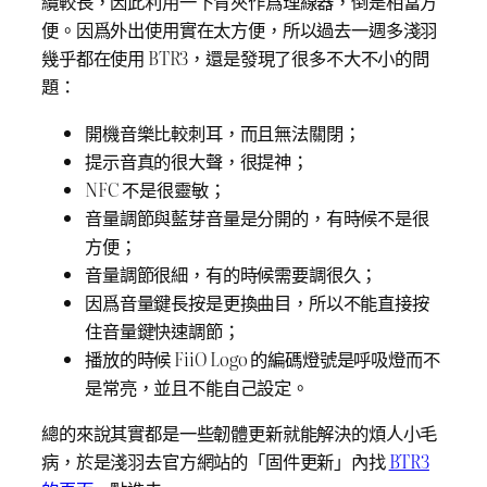
纜較長，因此利用一下背夾作爲理線器，倒是相當方
便。因爲外出使用實在太方便，所以過去一週多淺羽
幾乎都在使用 BTR3，還是發現了很多不大不小的問
題：
開機音樂比較刺耳，而且無法關閉；
提示音真的很大聲，很提神；
NFC 不是很靈敏；
音量調節與藍芽音量是分開的，有時候不是很
方便；
音量調節很細，有的時候需要調很久；
因爲音量鍵長按是更換曲目，所以不能直接按
住音量鍵快速調節；
播放的時候 FiiO Logo 的編碼燈號是呼吸燈而不
是常亮，並且不能自己設定。
總的來說其實都是一些韌體更新就能解決的煩人小毛
病，於是淺羽去官方網站的「固件更新」內找
BTR3