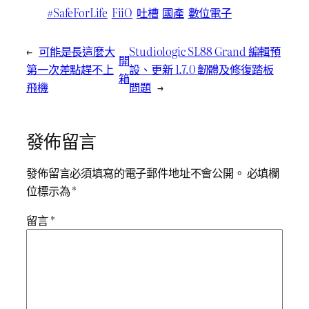
#SafeForLife
FiiO
吐槽
國產
數位電子
←
可能是長這麼大
Studiologic SL88 Grand 編輯預
開
第一次差點趕不上
設、更新 1.7.0 韌體及修復踏板
箱
飛機
問題
→
發佈留言
發佈留言必須填寫的電子郵件地址不會公開。
必填欄
位標示為
*
留言
*