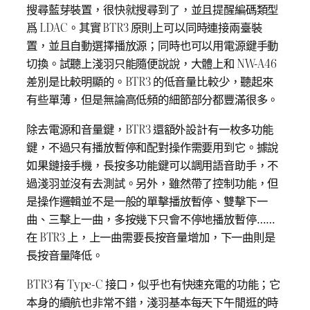
搜尋藍芽裝置，很快就搜尋到了，並且提醒編碼類型
爲 LDAC。其實 BTR3 原則上可以同時連接兩臺裝
置，並且自動選擇播放源；同時也可以用電源鍵手動
切換。試聽上淺羽只能隨便說說，大體上和 NW-A46
差別是比較明顯的。BTR3 的低音量比較少，聽起來
有些單薄，但是無論高低頻的細節部分都豐滿很多。
除去電源和音量鍵，BTR3 還額外設計有一枚多功能
鍵，不過只有播放暫停和配對操作需要用到它。據說
如果鏈接手機，長按多功能鍵可以調用語音助手，不
過淺羽並沒有去測試。另外，雖然帶了控制功能，但
是操作邏輯並不是一般的單擊播放暫停、雙擊下一
曲、三擊上一曲，多按幾下只會不停地播放暫停……
在 BTR3 上，上一曲需要長按音量增加，下一曲則是
長按音量降低。
BTR3 有 Type-C 接口，似乎也有快速充電的功能；它
本身的續航也非常不錯，淺羽基本每天下午閒逛的時