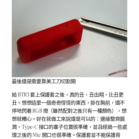
最後還是需要靠美工刀切割開
給 BTR3 套上保護套之後，真的丑、丑出翔，比丑更
丑。想想這麼一個奇奇怪怪的東西，掛在胸前，還不
停地閃着 RGB 燈（雖然配對之後只有一種顏色），想
想就糟心。好在就做工來說還是可以的：邊緣整齊圓
潤，Type-C 接口的塞子位置很準確，並且經過一些處
理之後的 Mic 開口也很準確。保護套並不能保護背