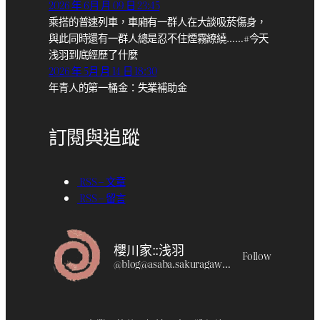
2026 年 6月 月 09 日 23:45
乘搭的普速列車，車廂有一群人在大談吸菸傷身，
與此同時還有一群人總是忍不住煙霧繚繞……#今天
浅羽到底經歷了什麼
2026 年 5月 月 14 日 18:30
年青人的第一桶金：失業補助金
訂閱與追蹤
RSS – 文章
RSS – 留言
櫻川家::浅羽
Follow
@
blog@asaba.sakuragawa.moe