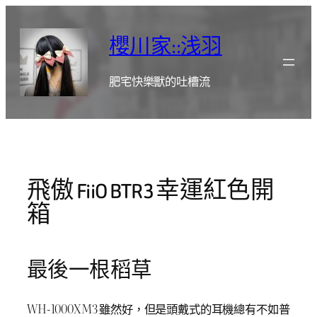
跳
至
櫻川家::浅羽
主
要
肥宅快樂獸的吐槽流
內
容
飛傲 FiiO BTR3 幸運紅色開
箱
最後一根稻草
WH-1000XM3 雖然好，但是頭戴式的耳機總有不如普