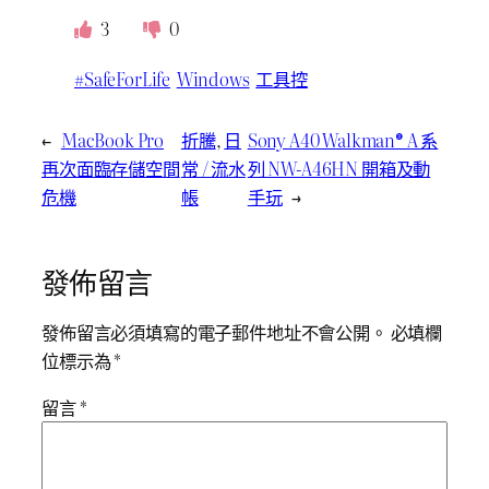
3
0
#SafeForLife
Windows
工具控
←
MacBook Pro
折騰
, 
日
Sony A40 Walkman® A 系
再次面臨存儲空間
常 / 流水
列 NW-A46HN 開箱及動
危機
帳
手玩
→
發佈留言
發佈留言必須填寫的電子郵件地址不會公開。
必填欄
位標示為
*
留言
*