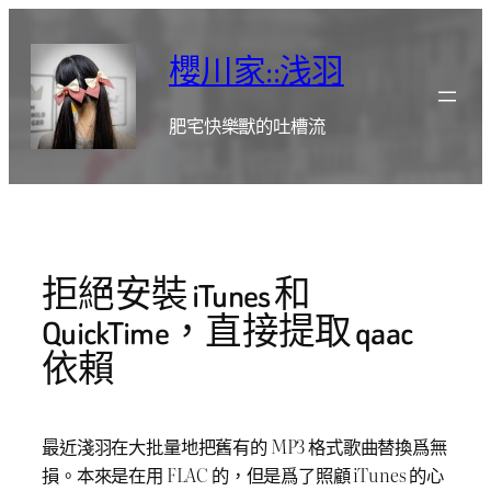
跳
至
櫻川家::浅羽
主
要
肥宅快樂獸的吐槽流
內
容
拒絕安裝 iTunes 和
QuickTime，直接提取 qaac
依賴
最近淺羽在大批量地把舊有的 MP3 格式歌曲替換爲無
損。本來是在用 FLAC 的，但是爲了照顧 iTunes 的心