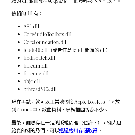
賴的 dll 並且放在與 qaac 同一個資料夾下就可以了。
依賴的 dll 有：
ASL.dll
CoreAudioToolbox.dll
CoreFoundation.dll
icudt46.dll（或者任意 icudt 開頭的 dll）
libdispatch.dll
libicuin.dll
libicuuc.dll
objc.dll
pthreadVC2.dll
現在再試，就可以正常地轉換 Apple Lossless 了。放
到 iTunes 中，歌曲資料、專輯插圖等都不少。
最後，雖然存在一定的版權問題（也許？），懶人包
給真的懶的乃們，可以
透過櫻川存儲取得
。