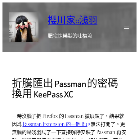
跳
至
櫻川家::浅羽
主
要
肥宅快樂獸的吐槽流
內
容
折騰匯出 Passman 的密碼
換用 KeePass XC
一時沒腦子把 Firefox 的 Passman 擴展鎖了，結果就
因爲
Passman Extension 的一個 Bug
無法打開了。更
無腦的是淺羽試了一下直接解除安裝了 Passman 再安