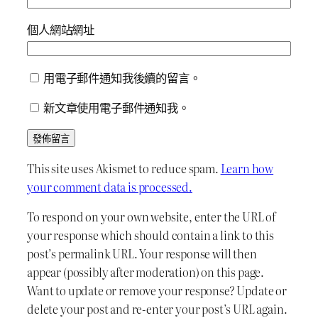
個人網站網址
用電子郵件通知我後續的留言。
新文章使用電子郵件通知我。
This site uses Akismet to reduce spam.
Learn how
your comment data is processed.
To respond on your own website, enter the URL of
your response which should contain a link to this
post’s permalink URL. Your response will then
appear (possibly after moderation) on this page.
Want to update or remove your response? Update or
delete your post and re-enter your post’s URL again.