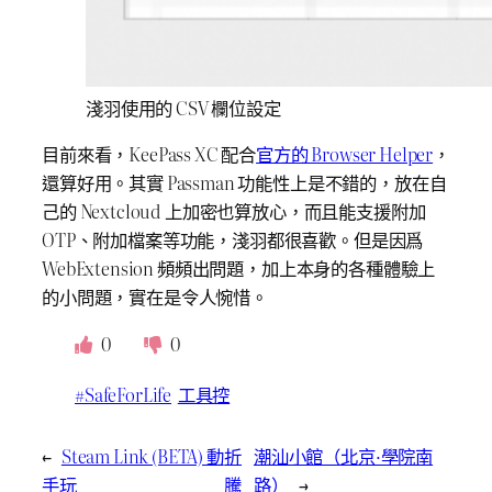
淺羽使用的 CSV 欄位設定
目前來看，KeePass XC 配合
官方的 Browser Helper
，
還算好用。其實 Passman 功能性上是不錯的，放在自
己的 Nextcloud 上加密也算放心，而且能支援附加
OTP、附加檔案等功能，淺羽都很喜歡。但是因爲
WebExtension 頻頻出問題，加上本身的各種體驗上
的小問題，實在是令人惋惜。
0
0
#SafeForLife
工具控
←
Steam Link (BETA) 動
折
潮汕小館（北京·學院南
手玩
騰
路）
→