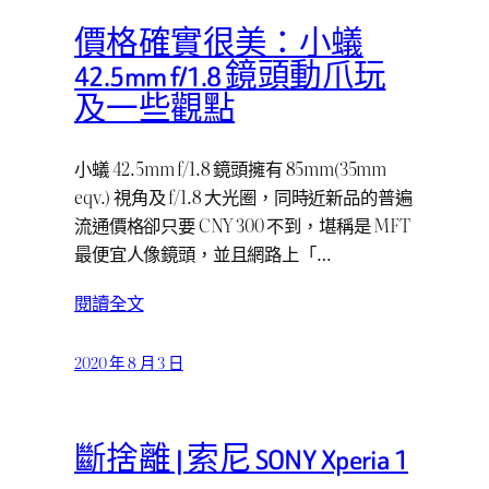
價格確實很美：小蟻
42.5mm f/1.8 鏡頭動爪玩
及一些觀點
小蟻 42.5mm f/1.8 鏡頭擁有 85mm(35mm
eqv.) 視角及 f/1.8 大光圈，同時近新品的普遍
流通價格卻只要 CNY 300 不到，堪稱是 MFT
最便宜人像鏡頭，並且網路上「…
閱讀全文
2020 年 8 月 3 日
斷捨離 | 索尼 SONY Xperia 1