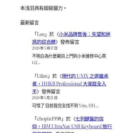
本浅羽具有超級貓力。
最新留言
「
Lau
」於〈
小米品牌售後：失望和迷
惑的綜合體
〉發佈留言
2026 年 5 月 17 日
不明白為什麼親自上門到小米維修中心買
G2…
「
Lifan
」於〈
現代的 UNIX 之道繼承
者，HHKB Professional 大家庭全入
手
〉發佈留言
2026 年 1 月 21 日
可惜了 目前我完全找不到 Vim, HH…
「
chopin1998
」於〈
七列鍵盤的信
仰，IBM UltraNav USB Keyboard 旅行