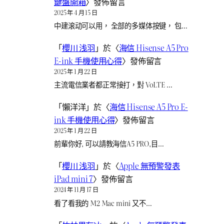
鍵盤開箱
〉發佈留言
2025 年 4 月 15 日
中建滚动可以用， 全部的多媒体按键， 包…
「
櫻川 浅羽
」於〈
海信 Hisense A5 Pro
E-ink 手機使用心得
〉發佈留言
2025 年 1 月 22 日
主流電信業者都正常接打，對 VoLTE …
「
懶洋洋
」於〈
海信 Hisense A5 Pro E-
ink 手機使用心得
〉發佈留言
2025 年 1 月 22 日
前輩你好, 可以請教海信A5 PRO,目…
「
櫻川 浅羽
」於〈
Apple 無預警發表
iPad mini 7
〉發佈留言
2024 年 11 月 17 日
看了看我的 M2 Mac mini 又不…