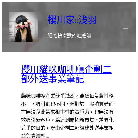
跳
至
櫻川家::浅羽
主
要
肥宅快樂獸的吐槽流
內
容
櫻川貓咪咖啡廳企劃二
部外送事業筆記
貓咪咖啡廳產業競爭激烈，雖然每隻貓性格
不一，吸引點也不同，但對於一般消費者而
言無法藉此帶來根本性的競爭力，也無法有
效吸引新客戶。爲達到開拓新市場、差異化
競爭的目的，現由企劃二部組建外送事業組
並負責籌劃…