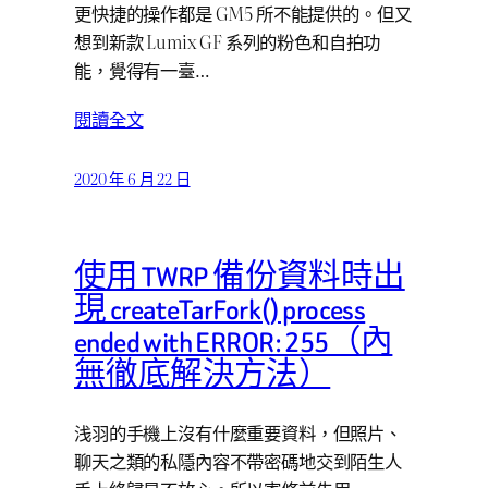
更快捷的操作都是 GM5 所不能提供的。但又
想到新款 Lumix GF 系列的粉色和自拍功
能，覺得有一臺…
閱讀全文
2020 年 6 月 22 日
使用 TWRP 備份資料時出
現 createTarFork() process
ended with ERROR: 255（內
無徹底解決方法）
浅羽的手機上沒有什麼重要資料，但照片、
聊天之類的私隱內容不帶密碼地交到陌生人