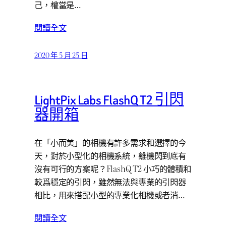
己，權當是…
閱讀全文
2020 年 5 月 25 日
LightPix Labs FlashQ T2 引閃
器開箱
在「小而美」的相機有許多需求和選擇的今
天，對於小型化的相機系統，離機閃到底有
沒有可行的方案呢？FlashQ T2 小巧的體積和
較爲穩定的引閃，雖然無法與專業的引閃器
相比，用來搭配小型的專業化相機或者消…
閱讀全文