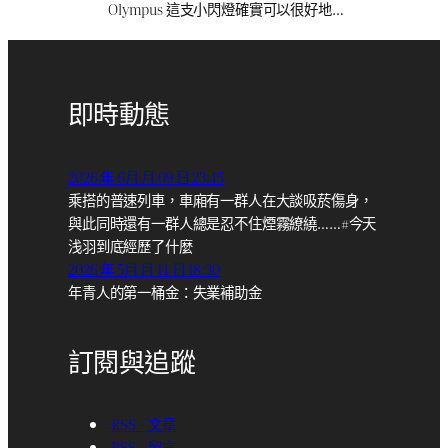
Olympus 這支小閃燈確實可以很好地…
即時動態
2026 年 6月 月 09 日 23:45
乘搭的普速列車，車廂有一群人在大談吸菸傷身，
與此同時還有一群人總是忍不住煙霧繚繞……#今天
浅羽到底經歷了什麼
2026 年 5月 月 14 日 18:30
年青人的第一桶金：失業補助金
訂閱與追蹤
RSS – 文章
RSS – 留言