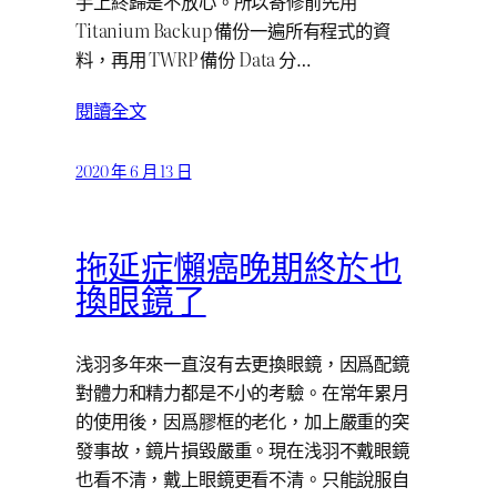
手上終歸是不放心。所以寄修前先用
Titanium Backup 備份一遍所有程式的資
料，再用 TWRP 備份 Data 分…
閱讀全文
2020 年 6 月 13 日
拖延症懶癌晚期終於也
換眼鏡了
浅羽多年來一直沒有去更換眼鏡，因爲配鏡
對體力和精力都是不小的考驗。在常年累月
的使用後，因爲膠框的老化，加上嚴重的突
發事故，鏡片損毀嚴重。現在浅羽不戴眼鏡
也看不清，戴上眼鏡更看不清。只能說服自