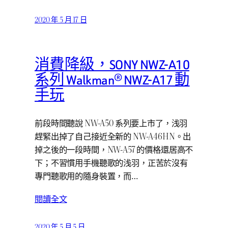
2020 年 5 月 17 日
消費降級，SONY NWZ-A10
系列 Walkman® NWZ-A17 動
手玩
前段時間聽說 NW-A50 系列要上市了，浅羽
趕緊出掉了自己接近全新的 NW-A46HN。出
掉之後的一段時間，NW-A57 的價格還居高不
下；不習慣用手機聽歌的浅羽，正苦於沒有
專門聽歌用的隨身裝置，而…
閱讀全文
2020 年 5 月 5 日