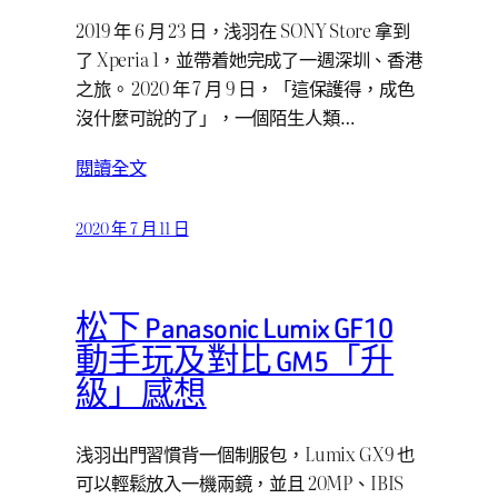
2019 年 6 月 23 日，浅羽在 SONY Store 拿到
了 Xperia 1，並帶着她完成了一週深圳、香港
之旅。 2020 年 7 月 9 日，「這保護得，成色
沒什麼可說的了」，一個陌生人類…
閱讀全文
2020 年 7 月 11 日
松下 Panasonic Lumix GF10
動手玩及對比 GM5「升
級」感想
浅羽出門習慣背一個制服包，Lumix GX9 也
可以輕鬆放入一機兩鏡，並且 20MP、IBIS