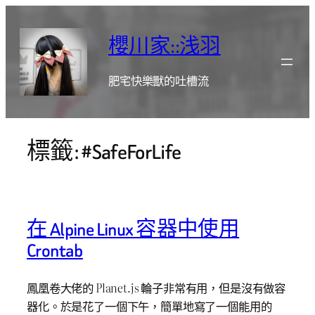
跳
至
櫻川家::浅羽
主
要
肥宅快樂獸的吐槽流
內
容
標籤:
#SafeForLife
在 Alpine Linux 容器中使用
Crontab
鳳凰卷大佬的 Planet.js 輪子非常有用，但是沒有做容
器化。於是花了一個下午，簡單地寫了一個能用的