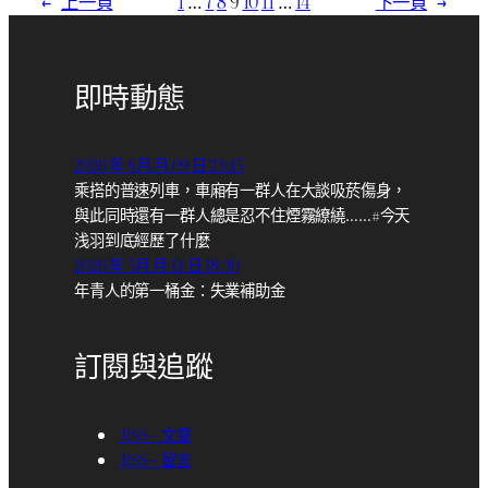
←
上一頁
1
…
7
8
9
10
11
…
14
下一頁
→
即時動態
2026 年 6月 月 09 日 23:45
乘搭的普速列車，車廂有一群人在大談吸菸傷身，
與此同時還有一群人總是忍不住煙霧繚繞……#今天
浅羽到底經歷了什麼
2026 年 5月 月 14 日 18:30
年青人的第一桶金：失業補助金
訂閱與追蹤
RSS – 文章
RSS – 留言