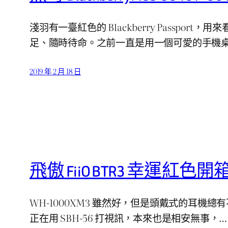
淺羽有一臺紅色的 Blackberry Pass
足、隨時待命。之前一直是用一個可愛的手機
2019 年 2 月 18 日
飛傲 FiiO BTR3 幸運紅色開
WH-1000XM3 雖然好，但是頭戴式的耳機總
正在用 SBH-56 打視訊，本來也是相安無事，…