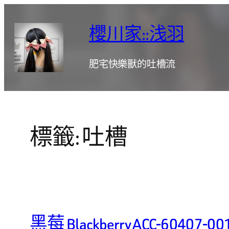
跳
至
櫻川家::浅羽
主
要
肥宅快樂獸的吐槽流
內
容
標籤:
吐槽
黑莓 Blackberry ACC-6040