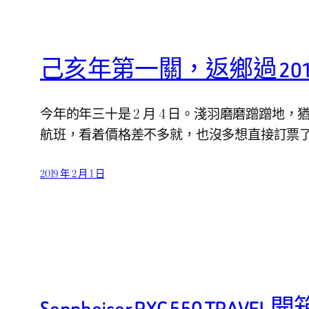
己亥年第一關，返鄉過 20
今年的年三十是 2 月 4 日。淺羽磨磨蹭蹭
航班，看着價格差不多就，也沒多想直接訂票
2019 年 2 月 1 日
Sennheiser PXC 550 TRA