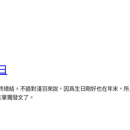
日
8 年終總結。不過對淺羽來說，因爲生日剛好也在年末，
末單獨發文了。