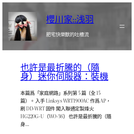
跳
至
櫻川家::浅羽
主
要
肥宅快樂獸的吐槽流
內
容
也許是最折騰的（隨
身）迷你伺服器：裝機
本篇爲「家庭網路」系列第 5 篇（全 15
篇）。 入手 Linksys WRT1900AC 作爲 AP，
刷 DD-WRT 固件 闖入聯通定製烽火
HG220G-U（WO-36） 也許是最折騰的（隨
身…