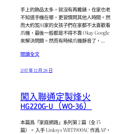
手上的飾品太多，就沒有再戴錶，在家也老
不知道手機在哪，更習慣問其他人時間。然
而大約笈川家的女孩子們在家都不太喜歡看
爪機，最後一般都是不得不靠 Okay Google
來解決問題。然而有時候爪機靜音了，…
閱讀全文
2017 年 12 月 28 日
闖入聯通定製烽火
HG220G-U（WO-36）
本篇爲「家庭網路」系列第 2 篇（全 15
篇）。 入手 Linksys WRT1900AC 作爲 AP，