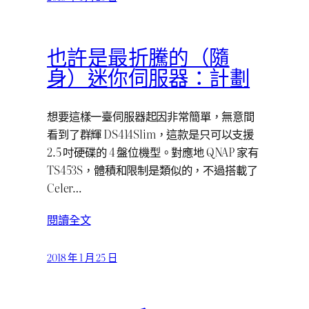
也許是最折騰的（隨
身）迷你伺服器：計劃
想要這樣一臺伺服器起因非常簡單，無意間
看到了群輝 DS414Slim，這款是只可以支援
2.5 吋硬碟的 4 盤位機型。對應地 QNAP 家有
TS453S，體積和限制是類似的，不過搭載了
Celer…
閱讀全文
2018 年 1 月 25 日