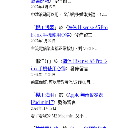
鍵盤開箱
〉發佈留言
2025 年 4 月 15 日
中建滚动可以用， 全部的多媒体按键， 包…
「
櫻川 浅羽
」於〈
海信 Hisense A5 Pro
E-ink 手機使用心得
〉發佈留言
2025 年 1 月 22 日
主流電信業者都正常接打，對 VoLTE …
「
懶洋洋
」於〈
海信 Hisense A5 Pro E-
ink 手機使用心得
〉發佈留言
2025 年 1 月 22 日
前輩你好, 可以請教海信A5 PRO,目…
「
櫻川 浅羽
」於〈
Apple 無預警發表
iPad mini 7
〉發佈留言
2024 年 11 月 17 日
看了看我的 M2 Mac mini 又不…