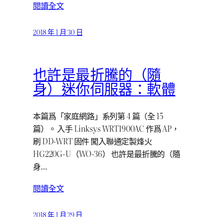
閱讀全文
2018 年 1 月 30 日
也許是最折騰的（隨
身）迷你伺服器：軟體
本篇爲「家庭網路」系列第 4 篇（全 15
篇）。 入手 Linksys WRT1900AC 作爲 AP，
刷 DD-WRT 固件 闖入聯通定製烽火
HG220G-U（WO-36） 也許是最折騰的（隨
身…
閱讀全文
2018 年 1 月 29 日