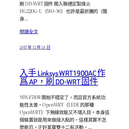
刷 DD-WRT 固件 闖入聯通定製烽火
HG220G-U（WO-36） 也許是最折騰的（隨
身…
閱讀全文
2017 年 12 月 24 日
入手 Linksys WRT1900AC 作
爲 AP，刷 DD-WRT 固件
MW4530R 開始不穩定了，而且官方系統功
能性太差，OpenWRT（LEDE 的那種
OpenWRT）下無線效能又不堪入目。本身這
個裝置就是用來做接入點的，這樣其實不怎
麼能忍。正好某寶雙十二有活動，…