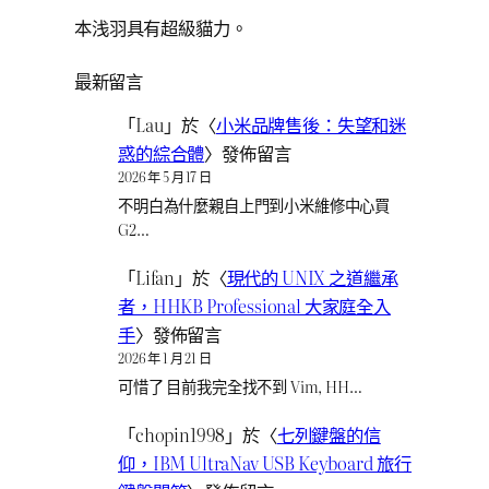
本浅羽具有超級貓力。
最新留言
「
Lau
」於〈
小米品牌售後：失望和迷
惑的綜合體
〉發佈留言
2026 年 5 月 17 日
不明白為什麼親自上門到小米維修中心買
G2…
「
Lifan
」於〈
現代的 UNIX 之道繼承
者，HHKB Professional 大家庭全入
手
〉發佈留言
2026 年 1 月 21 日
可惜了 目前我完全找不到 Vim, HH…
「
chopin1998
」於〈
七列鍵盤的信
仰，IBM UltraNav USB Keyboard 旅行