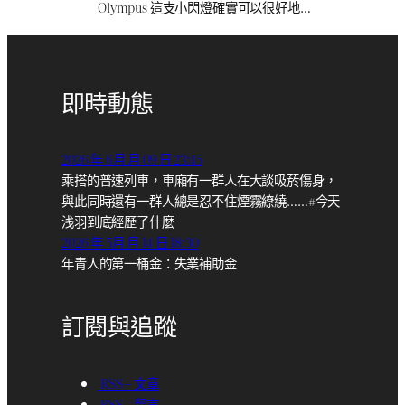
Olympus 這支小閃燈確實可以很好地…
即時動態
2026 年 6月 月 09 日 23:45
乘搭的普速列車，車廂有一群人在大談吸菸傷身，
與此同時還有一群人總是忍不住煙霧繚繞……#今天
浅羽到底經歷了什麼
2026 年 5月 月 14 日 18:30
年青人的第一桶金：失業補助金
訂閱與追蹤
RSS – 文章
RSS – 留言